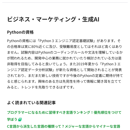
ビジネス・マーケティング・生成AI
Pythonの資格
Pythonの資格には「Python 3 エンジニア認定基礎試験」があります。そ
の合格率は実に80%近くに及び、受験難易度としてはそれほど高くはあり
ません。試験内容はPythonのコーディングルールや文法を理解しているか
が問われるため、開発中心の業務に就かれていたり検討されている方は是
非取得を目指してみると良いでしょう。また2019年夏から「Python 3 エ
ンジニア認定データ分析試験」が新たな資格として開始されることが発表
されており、まだまだ新しい技術ですが今後のPythonの定着に期待が持て
ると感じられます。興味のある方は先見性を持って情報に聞き耳を立てて
みると、トレンドを先取りできるはずです。
よく読まれている関連記事
プログラマーになるために習得すべき言語ランキング！優先順位をつけて
学ぼう
C言語から派生した言語の種類って？メジャーな言語からマイナーな言語