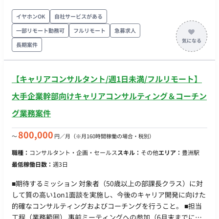
ャーとしての活躍を期待しています。 ■業務内容・担当工程
【広告プロダクト・広告メニュー開発】 広告メニューの企画・
イヤホンOK
自社サービスがある
設計 商品設計の標準化 媒体資料の整備 効果測定手法の企画・
一部リモート勤務可
フルリモート
急募求人
設計 【代理店商流の構築】 広告代理店向け販売戦略の立案 広
長期案件
告代理店の新規開拓 提案資料・営業資料の作成 代理店とのリレ
ーション構築 【広告主向け企画提案】 提案内容の企画・プラン
ニング クリエイティブ方針の整理 レポーティング設計 クライ
【キャリアコンサルタント/週1日未満/フルリモート】
アントへの報告支援 【事業戦略・オペレーション改善】 事業戦
略への提言 営業・運用オペレーション改善 スキーム設計 将来
大手企業幹部向けキャリアコンサルティング＆コーチン
的な営業・企画体制の構想支援 ■働き方 稼働量：応相談 リモー
グ業務案件
ト稼働：リモート可 稼働時間：平日10:00〜19:00のうち数時間
～を想定 契約期間：長期可
800,000
〜
円／月
（※月160時間稼働の場合・税別）
職種：
コンサルタント・企画・セールス
スキル：
その他
エリア：
豊洲駅
最低稼働日数：
週3日
■期待するミッション 対象者（50歳以上の部課長クラス）に対
して質の高い1on1面談を実施し、今後のキャリア開発に向けた
的確なコンサルティングおよびコーチングを行うこと。 ■担当
工程（業務範囲） 事前ミーティングへの参加（6月末までに実