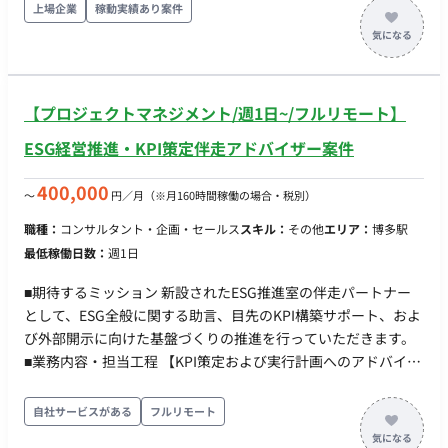
ントとのリレーションを強化し、質の高い母集団形成 ■担当工
上場企業
稼動実績あり案件
程（業務範囲） ・採用ターゲットの定義・ペルソナ策定 ・採用
チャネル（エージェント、ダイレクトリクルーティング、リフ
ァラル）の選定・運用 ・カジュアル面談の実施、および面接官
のトレーニング・アトラクト支援 ・内定承諾率向上のためのク
【プロジェクトマネジメント/週1日~/フルリモート】
ロージング施策立案・実行 ・採用数値（KPI）の管理・分析と
改善提案 ■チーム体制 部門長および事業責任者と直結した、意
ESG経営推進・KPI策定伴走アドバイザー案件
思決定スピードの速い体制。 少数精鋭。指示を待つのではな
く、自ら課題を見つけて解決する自走型の組織。 ■稼働につい
400,000
〜
円／月
（※月160時間稼働の場合・税別）
て ・フルリモート可
職種：
コンサルタント・企画・セールス
スキル：
その他
エリア：
博多駅
最低稼働日数：
週1日
■期待するミッション 新設されたESG推進室の伴走パートナー
として、ESG全般に関する助言、目先のKPI構築サポート、およ
び外部開示に向けた基盤づくりの推進を行っていただきます。
■業務内容・担当工程 【KPI策定および実行計画へのアドバイ
ス】 ・ESG推進における目標KPIの設定サポート ・目標達成に
向けた実行プロセスへの助言 【アドバイザリー・壁打ち】 ・定
自社サービスがある
フルリモート
例ミーティング（平日日中・週1回程度）への参加 ・社内で作