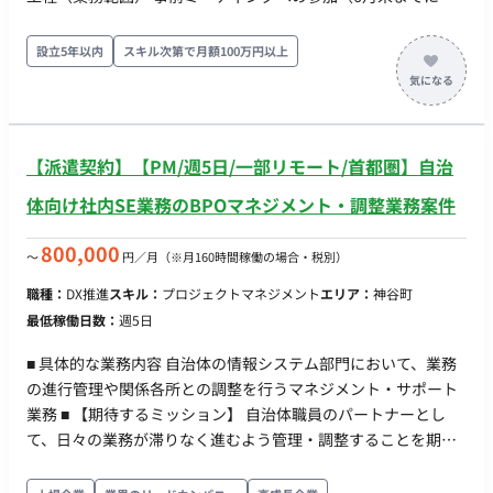
施、グループ型） 対象者への1on1面談の実施（1人あたり10〜
12名程度を担当、3ヶ月間で計2〜3回の面談を実施） 毎月の面
設立5年以内
スキル次第で月額100万円以上
談実施後の「面談報告書」の作成・提出 9月の面談終了後の
「総括報告」の対応 ■チーム体制 全体で5〜6名程度のキャリア
コンサルタントによる稼働を想定（※スキルや対応可能案件数
によっては、2〜3名で回す体制への変更も視野）。 ■業務の流
【派遣契約】【PM/週5日/一部リモート/首都圏】自治
れ 6月末まで：事前ミーティング（内容説明・グループ型）の
実施 7月〜9月：1on1面談の実施（月に1回程度、30分/回。2日
体向け社内SE業務のBPOマネジメント・調整業務案件
に1名ペース）＋ 毎月の面談報告書提出 9月下旬〜末：面談終了
後の総括報告 ■開発環境 言語：なし FW：なし DB：なし インフ
800,000
〜
円／月
（※月160時間稼働の場合・税別）
ラ：なし ツール：Web面談ツール（ZoomやTeamsなど、詳細
職種：
DX推進
スキル：
プロジェクトマネジメント
エリア：
神谷町
は確認中）、報告書作成ツール（Office系等、詳細は確認中） ■
最低稼働日数：
週5日
開発フェーズと予定 契約・稼働期間：2026年6月末（事前
MTG）〜2026年9月末（総括報告完了まで） メイン面談期間：
■ 具体的な業務内容 自治体の情報システム部門において、業務
2026年7月・8月・9月の3ヶ月間 ■案件の魅力（会社について・
の進行管理や関係各所との調整を行うマネジメント・サポート
サービスについて） 大手IT企業の幹部層（部課長以上）に対す
業務 ■ 【期待するミッション】 自治体職員のパートナーとし
るシニアキャリアコンサルティングという、非常に市場価値・
て、日々の業務が滞りなく進むよう管理・調整することを期待
社会的意義の高い案件に携わることができます。 ■リモート稼
します。顧客の要望を正確に捉え、チーム内や協力会社へ適切
働について 稼働実績有無：確認中（面談自体はリモート想定）
にタスクを依頼し、円滑なコミュニケーションを支える役割を