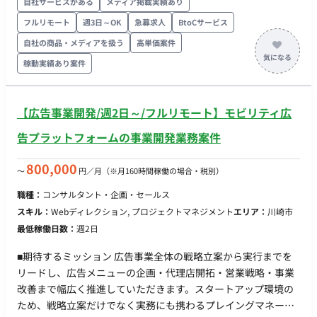
自社サービスがある
メディア掲載実績あり
検証。 - ドメイン知識の収集とユースケース創出: プロダクトに
フルリモート
週3日～OK
急募求人
BtoCサービス
関わるドメイン知識を社内外から収集し、EX/CX向上に繋がる
ユースケースを創出する。
自社の商品・メディアを扱う
高単価案件
稼動実績あり案件
【広告事業開発/週2日～/フルリモート】モビリティ広
告プラットフォームの事業開発業務案件
800,000
〜
円／月
（※月160時間稼働の場合・税別）
職種：
コンサルタント・企画・セールス
スキル：
Webディレクション, プロジェクトマネジメント
エリア：
川崎市
最低稼働日数：
週2日
■期待するミッション 広告事業全体の戦略立案から実行までを
リードし、広告メニューの企画・代理店開拓・営業戦略・事業
改善まで幅広く推進していただきます。スタートアップ環境の
ため、戦略立案だけでなく実務にも携わるプレイングマネージ