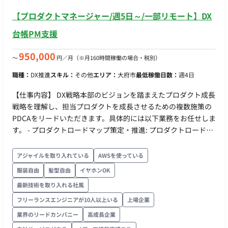
【プロダクトマネージャー/週5日～/一部リモート】DX
台帳PM支援
950,000
〜
円／月
（※月160時間稼働の場合・税別）
職種：
DX推進
スキル：
その他
エリア：
大府市
最低稼働日数：
週4日
【仕事内容】 DX戦略本部のビジョンを踏まえたプロダクト成長
戦略を理解し、担当プロダクトを成長させるための複数施策の
PDCAをリードいただきます。具体的には以下業務をお任せしま
す。 - プロダクトロードマップ策定・推進: プロダクトロードマ
ップの策定、優先順位付けとデリバリー推進を主導。 - KPIマネ
ジメント: 各サービスや機能のKPIを設定・モニタリングし、目
アジャイルを取り入れている
AWSを使っている
標達成に向けたPDCAサイクルを確立。 - 継続的改善の主導:
服装自由
髪型自由
イヤホンOK
PDCAの中で顧客インサイトを深く理解し、必要な機能制限を
最新技術を取り入れる社風
提案、関係者との合意形成を主導。 - ステークホルダーマネジ
メント: プロダクトに関わる社内外のステークホルダーマネジメ
フリーランスエンジニアが10人以上いる
上場企業
ント。 - データドリブンなプロダクトマネジメント: データアナ
業界のリードカンパニー
高成長企業
リティクスを担当するチームと連携し、ビジネス観点から仮説