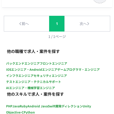
成した検討資料等の事前確認およびフィードバック・助言 担当
工程：要件定義・設計 ■チーム体制 ・ESG推進室（総務部門兼
任メンバー）とともに伴走・推進していただきます。 ■開発環
境 ※本案件は非ITプロダクト開発業務（ESGコンサルティン
前へ
1
次へ
グ・アドバイザリー業務）となります。 ・コミュニケーション
ツール：オンライン会議ツール、メール等 ■働き方 ・稼働量：
週1日程度（月32時間想定） 平日日中のミーティング：週2時間
1
/
1
ページ
程度 事前の資料確認・フィードバック等：月15時間前後 ・リモ
ート稼働：フルリモート可能 ・フレックス稼働：可能（ミーテ
他の職種で求人・案件を探す
ィング以外の資料確認作業等は柔軟に調整可能） ・契約期間：
3ヶ月〜6ヶ月程度（応相談）
バックエンドエンジニア
フロントエンジニア
iOSエンジニア・Androidエンジニア
ゲームプログラマ・エンジニア
インフラエンジニア
セキュリティエンジニア
テストエンジニア・テクニカルサポート
AIエンジニア・機械学習エンジニア
他のスキルで求人・案件を探す
PHP
Java
Ruby
Android Java
Swift
開発ディレクション
Unity
Objective-C
Python