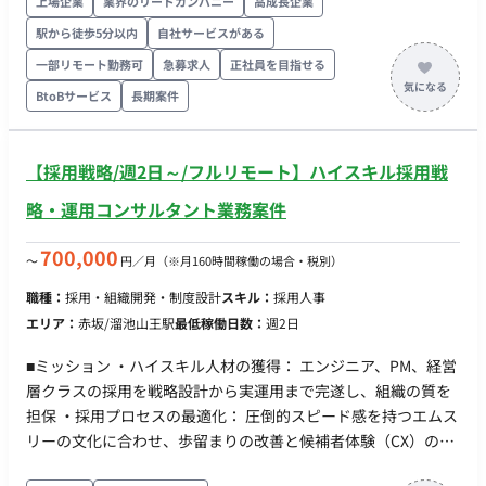
上場企業
業界のリードカンパニー
高成長企業
リモート稼働可能頻度（週に●回）：フルリモート想定
担っていただきます。 ■ 【業務内容・担当工程】 【進捗管理・
（100%） 移行可能時期：初月からフルリモート想定 ■働き方
駅から徒歩5分以内
自社サービスがある
調整】 日々の業務進捗の把握、スケジュール管理、および自治
時短やフレックス可否：可（月10時間程度の極小稼働、面談ス
一部リモート勤務可
急募求人
正社員を目指せる
体担当者との定例調整 【ベンダー・関係各所との窓口】 システ
ケジュールに合わせて柔軟に調整可能） 土日稼働可否・夜間稼
ム保守ベンダー等への依頼、問い合わせ対応、および連絡調整
BtoBサービス
長期案件
働可否：確認中（対象者が部課長クラスのため、平日の日中が
【ドキュメント管理】 会議資料の作成、業務フローの整理、報
メインと推測されますが、調整可能か要確認） 週4以下稼働可
告資料の取りまとめ ■ 【働き方】 ・契約形態：派遣契約 （週20
否：可（週1日未満、月10時間程度）
【採用戦略/週2日～/フルリモート】ハイスキル採用戦
時間以上のため、社会保険加入必須） ・ 稼働量：週5日 稼働曜
日：月〜金 稼働時間：案件による（実働8時間程度） ・ 働き
略・運用コンサルタント業務案件
方：一部リモート ※エリア：首都圏（案件先による） ※キャッ
チアップ期間は出社、その後は週1回程度の出社を想定 ・交通
700,000
〜
円／月
（※月160時間稼働の場合・税別）
費：支給 ・時給：4,000円〜 ※スキル・経験によって考慮しま
す ・契約期間：長期 ・募集人数：複数名 ・その他 月末締め、
職種：
採用・組織開発・制度設計
スキル：
採用人事
25日支払い
エリア：
赤坂/溜池山王駅
最低稼働日数：
週2日
■ミッション ・ハイスキル人材の獲得： エンジニア、PM、経営
層クラスの採用を戦略設計から実運用まで完遂し、組織の質を
担保 ・採用プロセスの最適化： 圧倒的スピード感を持つエムス
リーの文化に合わせ、歩留まりの改善と候補者体験（CX）の向
上を実現 ・エージェント・チャネルマネジメント： 各エージェ