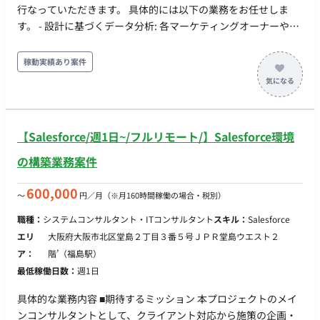
行なっていただきます。 具体的には以下の業務をお任せしま
す。 - 設計に基づくデータ分析: 各マーケティングオーナーやア
ーキテクトの設計に基づいたデータ分析の実行 - レポートディ
ング: 数値化、グラフ化、傾向把握などのプロセスからビジネス
稼動実績あり案件
インサイトをまとめ、各ステークホルダーと連携。 - 戦略層へ
の提案を見据えた支援: 各オーナーが戦略層と重要な意思決定を
行うための情報・資料整理や説明支援。 - 各種データの可視性
管理: 作成されたダッシュボードやKPIを管理し、データの可視
【Salesforce/週1日~/フルリモート/】Salesforce環境
性を保つ。 - 分析プロセスの型化: Tableauなど新たに導入され
る各ツールでの業務プロセスの改善点を見つけ、チーム内で
の構築業務案件
PDCAを回す。 - 会員育成以外の各種施策: DX戦略本部内の多様
なサービスやPJを横断して、データ分析業務の支援。
600,000
〜
円／月
（※月160時間稼働の場合・税別）
職種：
システムコンサルタント・ITコンサルタント
スキル：
Salesforce
エリ
大阪府大阪市北区堂島２丁目３番５号ＪＰＲ堂島ウエスト２
ア：
階’（福島駅）
最低稼働日数：
週1日
具体的な業務内容 ■期待するミッション 本プロジェクトのメイ
ンコンサルタントとして、クライアント対応から施策の企画・