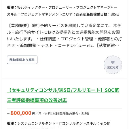
職種：
Webディレクター・プロデューサー・プロジェクトマネージャー
スキル：
プロジェクトマネジメント
エリア：
西新宿
最低稼働日数：
週5日
【業務概要】 旅行予約サービスを展開している企業にて、 ホテ
ル・旅行予約サイトにおける提携先との連携機能の開発をお願
いいたします。 ・仕様調整 ・プロジェクト管理 ・他部署との打
合せ ・追加開発 ・テスト ・コードレビュー etc. 【就業形態に
ついて】 フルリモート可能な案件にはなりますが、 週2〜3日出
社できる方のほうが確度が高くなります。 ◆補足◆ ホテル・航
稼動実績あり案件
空券等の予約システムサービスを展開している企業での開発案
件となります。 ◆主な開発環境・ツール◆ ・言語：
TypeScript・PHP ・FW ： React.js・Next.js・Laravel ・DB ：
PostgreSQL・Oracle ・ミドルウェア：apache・Nginx・jboss
【セキュリティコンサル/週5日/フルリモート】SOC第
・ソースコード管理ツール ： GitHub ・ツール：Slack・
google Meet・docker
三者評価指摘事項の改善対応
800,000
〜
円／月
（※月160時間稼働の場合・税別）
職種：
システムコンサルタント・ITコンサルタント
スキル：
その他