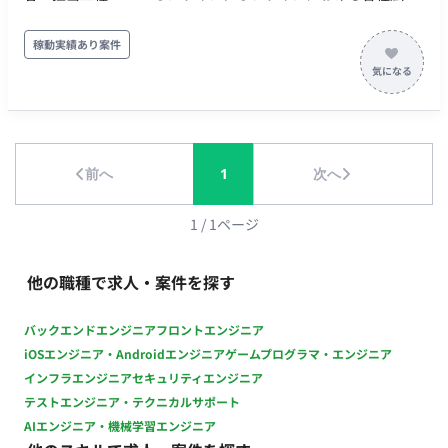
レックス稼働：可能（フルフレックス稼働） ・PC：貸与
の制作過程・進行状況の把握 ・必要に応じた各種打ち合わせ
PC（Mac）
への参加（制作過程把握のため） ・大手広告代理店チームと
稼動実績あり案件
連携した、最終的な見積書および請求書の作成 ・営業部署に
おける各種庶務業務、伝票処理業務
前へ
1
次へ
1
/
1
ページ
他の職種で求人・案件を探す
バックエンドエンジニア
フロントエンジニア
iOSエンジニア・Androidエンジニア
ゲームプログラマ・エンジニア
インフラエンジニア
セキュリティエンジニア
テストエンジニア・テクニカルサポート
AIエンジニア・機械学習エンジニア