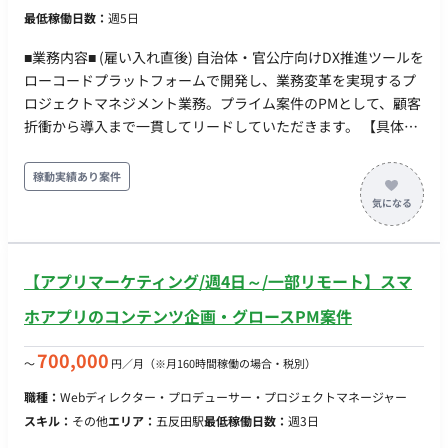
最低稼働日数：
週5日
■業務内容■ (雇い入れ直後) 自治体・官公庁向けDX推進ツールを
ローコードプラットフォームで開発し、業務変革を実現するプ
ロジェクトマネジメント業務。プライム案件のPMとして、顧客
折衝から導入まで一貫してリードしていただきます。 【具体的
な業務内容】 ・自治体・官公庁との要件定義、仕様策定のリー
ド、および定期的な進捗報告会やレビュー会議の主導 ・課題や
稼動実績あり案件
リスクの早期把握、対応策の提案、承認プロセスの管理と関係
者間の調整 ・ローコードプラットフォームを活用した開発計画
の策定、開発チームのタスクおよび進捗管理 ・テスト計画の策
定、実行管理による品質保証、セキュリティやコンプライアン
【アプリマーケティング/週4日～/一部リモート】スマ
ス要件の確認と管理 ・リリース計画の策定、実行管理、および
導入後の運用・保守体制の構築支援 【チーム体制】 ・配属先：
ホアプリのコンテンツ企画・グロースPM案件
約60名（20〜40代、中途入社比率半数以上） ・職種：PM、
PL、エンジニアが在籍 ☆(変更の範囲) 「会社の定める業務」 ■
700,000
〜
円／月
（※月160時間稼働の場合・税別）
条件面■ 雇用形態：正社員 契約期間：3～6か月は派遣契約、以
職種：
Webディレクター・プロデューサー・プロジェクトマネージャー
後正社員登用予定 試用期間：紹介予定派遣のためなし 休日・休
スキル：
その他
エリア：
五反田駅
最低稼働日数：
週3日
暇：完全週休2日制（土・日）、祝日、夏季休暇、年末年始休