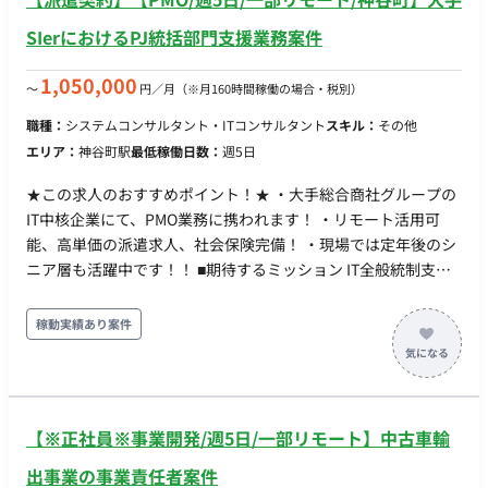
SIerにおけるPJ統括部門支援業務案件
1,050,000
〜
円／月
（※月160時間稼働の場合・税別）
職種：
システムコンサルタント・ITコンサルタント
スキル：
その他
エリア：
神谷町駅
最低稼働日数：
週5日
★この求人のおすすめポイント！★ ・大手総合商社グループの
IT中核企業にて、PMO業務に携われます！ ・リモート活用可
能、高単価の派遣求人、社会保険完備！ ・現場では定年後のシ
ニア層も活躍中です！！ ■期待するミッション IT全般統制支援
業務を推進 プロジェクトのレビュー、進捗管理、課題管理、品
質管理 関係者との調整およびコミュニケーション ■ 雇用形態 派
稼動実績あり案件
遣社員（週20時間以上のため、社会保険加入必須） ■ 給与 時
給：5,000円 ～ 7,000円 ※ご経験、スキルによって決定しま
す。 ■ 勤務地：東京（最寄り駅：神谷町駅すぐ） ※週3～週5出
社を想定しております。 ■ 勤務時間 9:00 ～ 17:30（実働7.5時間
【※正社員※事業開発/週5日/一部リモート】中古車輸
／休憩1時間） ※残業：ほぼなし ■ 休日・休暇 完全週休2日制
（土日祝） 年次有給休暇（規定に基づき、就業開始から6ヶ月
出事業の事業責任者案件