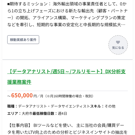
暇、出産・育児休暇、リフレッシュ休暇、慶弔休暇、有給休暇
■期待するミッション： 海外輸出領域の事業責任者として、0か
（年間休日127日） リモートワーク：相談可（標準的な例：週3
ら1の立ち上げフェーズにおける新たな輸出先（顧客・パートナ
日リモートワーク、週2日出社） 転籍・出向：なし 勤務地(雇入
ー）の開拓、アライアンス構築、マーケティングプランの策定
直後)：本社（東京都渋谷区代々木）または 武蔵小杉オフィス
などを牽引し、短期的な事業の安定化と中長期的な規模拡大
☆勤務地(変更の範囲)：会社の定める場所 稼動時間：09:00〜
（売上・利益の創出）を実現すること。 ■業務内容・担当工
18:00（コアタイム10:00〜15:00のフルフレックスタイム制度
程： ・新たな輸出先（顧客・パートナー）の開拓およびアライ
稼動実績あり案件
あり、総労働時間：1ヶ月あたり160時間） 時間外労働：有 年
アンス構築 ・各国の事情に即した車両調達スキームの確立 ・自
収： ■賃金形態：月給制(派遣期間時は時給制) ■派遣期間時時
社広告サイトのグロースチームと協業したマーケティングプラ
給：3,125円〜4,500円 ■月額：50万円～75万円 ■年収：600万
ンの策定 ・KPI管理、PL管理および経営陣への定量・ロジカル
円～900万円 ※キャリア・スキル・希望を考慮の上決定 ※20時
なレポート ・事業推進に伴う社内折衝および実務（事務作業を
間固定残業代（66,500円～99,000円）含む（年俸660万円未満
【データアナリスト/週5日～/フルリモート】DX分析支
含む）のハンズオン対応 稼働時間について 月100時間以上 オン
の場合） ※20時間超過分は別途支給（年俸660万円未満の場
ボーディング期間は出社となります。（以降はリモート稼働想
援業務案件
合。年俸660万円以上の場合は管理監督者手当を支給） 昇給：
定）
年2回 賞与：決算賞与あり（業績・寄与度による） 加入保険：
650,000
〜
円／月
（※月160時間稼働の場合・税別）
「社会保険完備」（健康保険、厚生年金、雇用保険、労災保
険） 受動喫煙対策：あり 福利厚生・待遇： ・確定拠出年金制
職種：
データアナリスト・データサイエンティスト
スキル：
その他
度 ・インフルエンザ予防接種補助 ・結婚お祝い金 ・65歳定年
エリア：
大府市
最低稼働日数：
週4日
制
【仕事内容】 BIツールなどを使い、 主に当社の会員/購買デー
タを用いたLTV向上のための分析とビジネスインサイトの抽出を