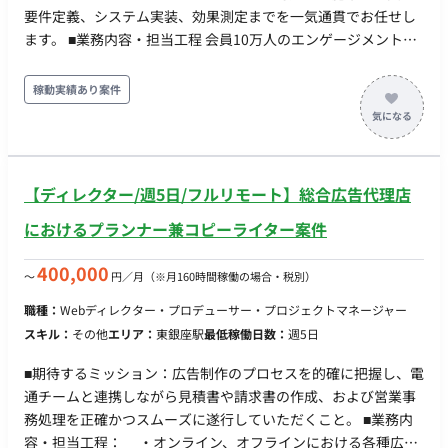
要件定義、システム実装、効果測定までを一気通貫でお任せし
ます。 ■業務内容・担当工程 会員10万人のエンゲージメント状
態を可視化し、段階的に改善していく計画です。 フェーズ1：
基盤構築と現状の可視化（最初の半年） 既存環境の改修および
稼動実績あり案件
初期シナリオの構築。 10万人の会員のうち、現在デジタル接点
で有効にリーチできている層（アクティブ層）とそうでない層
の洗い出し。（例：「実はメールを見ているのは1万人
（10%）のみ」といった現状の正確な把握とセグメント化） ・
【ディレクター/週5日/フルリモート】総合広告代理店
フェーズ2：チャネル拡張と改善施策の実行（次の3ヶ月〜） フ
ェーズ1で見えたボトルネックに対し、改善施策を実行。 デジ
におけるプランナー兼コピーライター案件
タル接点の拡充（LINE連携の追加など）や、メール件名・コン
テンツのA/Bテストを実施し、アクティブ率を引き上げるため
400,000
〜
円／月
（※月160時間稼働の場合・税別）
のチューニングを行います。 【業務サイクル・ワークスタイ
職種：
Webディレクター・プロデューサー・プロジェクトマネージャー
ル】 新しい施策の立案から構築・実装までを「1〜2ヶ月単位」
スキル：
その他
エリア：
東銀座駅
最低稼働日数：
週5日
のサイクルで回し、継続的に改善（運用と効果測定）を繰り返
すアジャイル型の進め方です。 クライアント定例ミーティン
■期待するミッション：広告制作のプロセスを的確に把握し、電
グ： 2週間に1回（進捗共有・次策のすり合わせ） 効果測定・レ
通チームと連携しながら見積書や請求書の作成、および営業事
ポーティング： 1〜2ヶ月に1回 ■開発環境 Salesforce ■働き方
務処理を正確かつスムーズに遂行していただくこと。 ■業務内
・リモート稼働：フルリモート可能 ※出社が出来ると尚可 ・フ
容・担当工程： ・オンライン、オフラインにおける各種広告