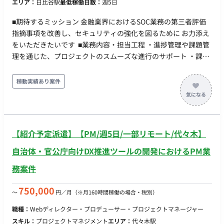
エリア：
日比谷駅
最低稼働日数：
週5日
■期待するミッション 金融業界におけるSOC業務の第三者評価
指摘事項を改善し、セキュリティの強化を図るために お力添え
をいただきたいです ■業務内容・担当工程 ・進捗管理や課題管
理を通じた、プロジェクトのスムーズな進行のサポート ・課題
の対応方針を検討し、最適なソリューションを導出 ・討議資料
を作成し、関係者とのコミュニケーションを円滑にするための
稼動実績あり案件
お手伝いをいただきたい ■働き方 ・週5日稼働 ・フルリモート
【紹介予定派遣】【PM/週5日/一部リモート/代々木】
自治体・官公庁向けDX推進ツールの開発におけるPM業
務案件
750,000
〜
円／月
（※月160時間稼働の場合・税別）
職種：
Webディレクター・プロデューサー・プロジェクトマネージャー
スキル：
プロジェクトマネジメント
エリア：
代々木駅