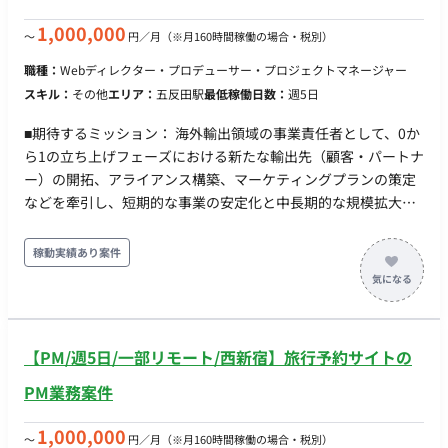
継続後に付与） ■ 福利厚生・待遇 社会保険・厚生年金完備（健
康保険、厚生年金、雇用保険、労災保険） 交通費全額支給 ■そ
1,000,000
〜
円／月
（※月160時間稼働の場合・税別）
の他 月末締め、25日支払い
職種：
Webディレクター・プロデューサー・プロジェクトマネージャー
スキル：
その他
エリア：
五反田駅
最低稼働日数：
週5日
■期待するミッション： 海外輸出領域の事業責任者として、0か
ら1の立ち上げフェーズにおける新たな輸出先（顧客・パートナ
ー）の開拓、アライアンス構築、マーケティングプランの策定
などを牽引し、短期的な事業の安定化と中長期的な規模拡大
（売上・利益の創出）を実現すること。 ■業務内容・担当工
程： ・新たな輸出先（顧客・パートナー）の開拓およびアライ
稼動実績あり案件
アンス構築 ・各国の事情に即した車両調達スキームの確立 ・自
社広告サイトのグロースチームと協業したマーケティングプラ
ンの策定 ・KPI管理、PL管理および経営陣への定量・ロジカル
なレポート ・事業推進に伴う社内折衝および実務（事務作業を
【PM/週5日/一部リモート/西新宿】旅行予約サイトの
含む）のハンズオン対応
PM業務案件
1,000,000
〜
円／月
（※月160時間稼働の場合・税別）