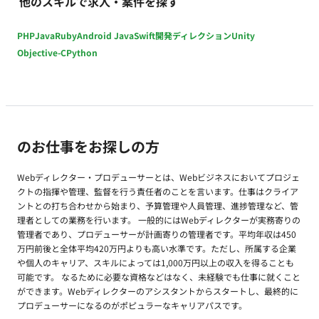
他のスキルで求人・案件を探す
PHP
Java
Ruby
Android Java
Swift
開発ディレクション
Unity
Objective-C
Python
のお仕事をお探しの方
Webディレクター・プロデューサーとは、Webビジネスにおいてプロジェ
クトの指揮や管理、監督を行う責任者のことを言います。仕事はクライア
ントとの打ち合わせから始まり、予算管理や人員管理、進捗管理など、管
理者としての業務を行います。 一般的にはWebディレクターが実務寄りの
管理者であり、プロデューサーが計画寄りの管理者です。平均年収は450
万円前後と全体平均420万円よりも高い水準です。ただし、所属する企業
や個人のキャリア、スキルによっては1,000万円以上の収入を得ることも
可能です。 なるために必要な資格などはなく、未経験でも仕事に就くこと
ができます。Webディレクターのアシスタントからスタートし、最終的に
プロデューサーになるのがポピュラーなキャリアパスです。