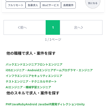
ベンダーからの提案評価・選定軸の策定 プロジェクト全体の進
フルリモート
急募求人
BtoCサービス
長期案件
捗・課題・リスク管理（PMO業務） ■業務の流れ 現状把握と
RFP作成：現行のOracleEBS（オンプレ）の仕様や課題、クラ
ウド化に向けたエンドクライアントの要望をヒアリングし、
RFPとしてドキュメント化します。 ベンダー選定の準備：提案
前へ
1
次へ
評価基準の作成や、次フェーズに向けたベンダーコントロール
の仕組みを構築します。 現場折衝・PMO業務：ファームの一員
1
/
1
ページ
として、エンドクライアントの経営層や情報システム部門との
会議体をファシリテーションし、合意形成を図ります。 ■開発
他の職種で求人・案件を探す
環境 対象システム：Oracle E-Business Suite（EBS） 移行先環
境：Oracle Cloud Infrastructure（OCI） / Oracle Cloud
ERP（※SaaS/IaaS移行を想定） 管理ツール：Officeツール
バックエンドエンジニア
フロントエンジニア
（Excel, PowerPoint, Word）、Teams/Slack、
iOSエンジニア・Androidエンジニア
ゲームプログラマ・エンジニア
Backlog/Jira（※ファームやエンドに準ずる） ■開発フェーズと
インフラエンジニア
セキュリティエンジニア
予定 現在〜数ヶ月：RFP作成・確定フェーズ 次フェーズ：ベン
テストエンジニア・テクニカルサポート
ダー評価・選定、および要件定義への移行 ※超上流からの参画
AIエンジニア・機械学習エンジニア
となるため、スキル・パフォーマンス次第で、次フェーズ以降
他のスキルで求人・案件を探す
（要件定義〜設計・開発・導入）の長期継続参画の可能性が非
常に高い案件です。 ■案件の魅力（会社について・サービスに
PHP
Java
Ruby
Android Java
Swift
開発ディレクション
Unity