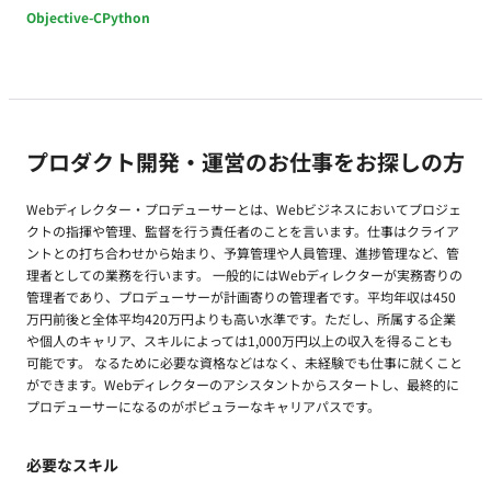
ついて） 最上流の経験：システムの刷新が決定する「RFP作
Objective-C
Python
成・ベンダー選定」という、プロジェクトの命運を握る最上流
工程にコアメンバーとして参画できます。 市場価値の高いスキ
ル：現在、多くの大企業で課題となっている「レガシー
ERP（OracleEBS）からクラウドへの移行」のノウハウを実践
レベルで獲得・証明できます。 裁量の大きさ：コンサルティン
グファームの管理職クラスとしての動きが求められるため、自
プロダクト開発・運営のお仕事をお探しの方
身の知見を活かしてプロジェクトをハンドリングする高い裁量
権があります。 ■働き方 ・2026年8月開始(相談可) ・週5日×8
Webディレクター・プロデューサーとは、Webビジネスにおいてプロジェ
時間、平日日中の稼働 ・都内常駐
クトの指揮や管理、監督を行う責任者のことを言います。仕事はクライア
ントとの打ち合わせから始まり、予算管理や人員管理、進捗管理など、管
理者としての業務を行います。 一般的にはWebディレクターが実務寄りの
管理者であり、プロデューサーが計画寄りの管理者です。平均年収は450
万円前後と全体平均420万円よりも高い水準です。ただし、所属する企業
や個人のキャリア、スキルによっては1,000万円以上の収入を得ることも
可能です。 なるために必要な資格などはなく、未経験でも仕事に就くこと
ができます。Webディレクターのアシスタントからスタートし、最終的に
プロデューサーになるのがポピュラーなキャリアパスです。
必要なスキル