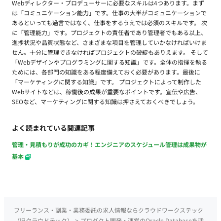
Webディレクター・プロデューサーに必要なスキルは4つあります。まず
は「コミュニケーション能力」です。仕事の大半がコミュニケーションで
あるといっても過言ではなく、仕事をするうえでは必須のスキルです。 次
に「管理能力」です。プロジェクトの責任者であり管理者でもある以上、
進捗状況や品質状態など、さまざまな項目を管理していかなければいけま
せん。十分に管理できなければプロジェクトの破綻もありえます。 そして
「Webデザインやプログラミングに関する知識」です。全体の指揮を執る
ためには、各部門の知識をある程度備えておく必要があります。最後に
「マーケティングに関する知識」です。 プロジェクトによって制作した
Webサイトなどは、稼働後の成果が重要なポイントです。宣伝や広告、
SEOなど、マーケティングに関する知識は押さえておくべきでしょう。
よく読まれている関連記事
管理・見積もりが成功のカギ！エンジニアのスケジュール管理は成果物が
基本
フリーランス・副業・業務委託の求人情報ならクラウドワークステック
（旧クラウドテック）
>
プロダクト開発・運営のOracle Databaseを活