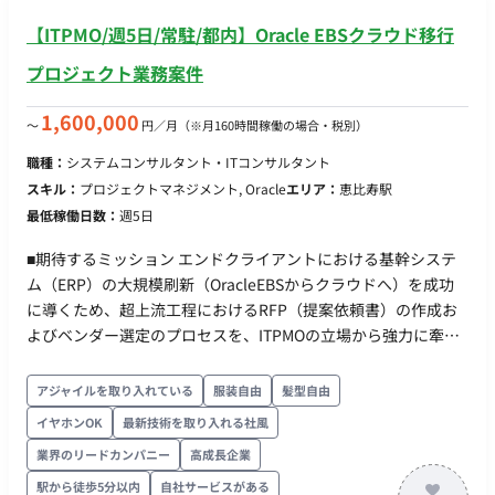
【ITPMO/週5日/常駐/都内】Oracle EBSクラウド移行
プロジェクト業務案件
1,600,000
〜
円／月
（※月160時間稼働の場合・税別）
職種：
システムコンサルタント・ITコンサルタント
スキル：
プロジェクトマネジメント, Oracle
エリア：
恵比寿駅
最低稼働日数：
週5日
■期待するミッション エンドクライアントにおける基幹システ
ム（ERP）の大規模刷新（OracleEBSからクラウドへ）を成功
に導くため、超上流工程におけるRFP（提案依頼書）の作成お
よびベンダー選定のプロセスを、ITPMOの立場から強力に牽引
すること。 ファームのマネジメント層（管理職以上）の目線
で、エンドクライアントのステークホルダーと対等に折衝し、
アジャイルを取り入れている
服装自由
髪型自由
プロジェクトの合意形成をスピード感持って推進することが期
イヤホンOK
最新技術を取り入れる社風
待されます。 ■担当工程（業務範囲） 超上流〜上流工程（構想
業界のリードカンパニー
高成長企業
策定・計画立案・ベンダー選定） 現状分析・RFP（提案依頼
書）の作成・要件定義の支援 次フェーズに向けたRFPの配布、
駅から徒歩5分以内
自社サービスがある