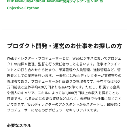
PHP
Java
Ruby
Android Java
Swift
開発ディレクション
Unity
Objective-C
Python
プロダクト開発・運営のお仕事をお探しの方
Webディレクター・プロデューサーとは、Webビジネスにおいてプロジェ
クトの指揮や管理、監督を行う責任者のことを言います。仕事はクライア
ントとの打ち合わせから始まり、予算管理や人員管理、進捗管理など、管
理者としての業務を行います。 一般的にはWebディレクターが実務寄りの
管理者であり、プロデューサーが計画寄りの管理者です。平均年収は450
万円前後と全体平均420万円よりも高い水準です。ただし、所属する企業
や個人のキャリア、スキルによっては1,000万円以上の収入を得ることも
可能です。 なるために必要な資格などはなく、未経験でも仕事に就くこと
ができます。Webディレクターのアシスタントからスタートし、最終的に
プロデューサーになるのがポピュラーなキャリアパスです。
必要なスキル