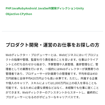
PHP
Java
Ruby
Android Java
Swift
開発ディレクション
Unity
Objective-C
Python
プロダクト開発・運営のお仕事をお探しの方
Webディレクター・プロデューサーとは、Webビジネスにおいてプロジェ
クトの指揮や管理、監督を行う責任者のことを言います。仕事はクライア
ントとの打ち合わせから始まり、予算管理や人員管理、進捗管理など、管
理者としての業務を行います。 一般的にはWebディレクターが実務寄りの
管理者であり、プロデューサーが計画寄りの管理者です。平均年収は450
万円前後と全体平均420万円よりも高い水準です。ただし、所属する企業
や個人のキャリア、スキルによっては1,000万円以上の収入を得ることも
可能です。 なるために必要な資格などはなく、未経験でも仕事に就くこと
ができます。Webディレクターのアシスタントからスタートし、最終的に
プロデューサーになるのがポピュラーなキャリアパスです。