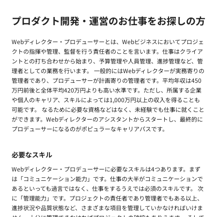
プロダクト開発・運営のお仕事をお探しの方
Webディレクター・プロデューサーとは、Webビジネスにおいてプロジェ
クトの指揮や管理、監督を行う責任者のことを言います。仕事はクライア
ントとの打ち合わせから始まり、予算管理や人員管理、進捗管理など、管
理者としての業務を行います。 一般的にはWebディレクターが実務寄りの
管理者であり、プロデューサーが計画寄りの管理者です。平均年収は450
万円前後と全体平均420万円よりも高い水準です。ただし、所属する企業
や個人のキャリア、スキルによっては1,000万円以上の収入を得ることも
可能です。 なるために必要な資格などはなく、未経験でも仕事に就くこと
ができます。Webディレクターのアシスタントからスタートし、最終的に
プロデューサーになるのがポピュラーなキャリアパスです。
必要なスキル
Webディレクター・プロデューサーに必要なスキルは4つあります。まず
は「コミュニケーション能力」です。仕事の大半がコミュニケーションで
あるといっても過言ではなく、仕事をするうえでは必須のスキルです。 次
に「管理能力」です。プロジェクトの責任者であり管理者でもある以上、
進捗状況や品質状態など、さまざまな項目を管理していかなければいけま