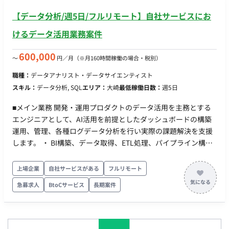
【データ分析/週5日/フルリモート】自社サービスにお
けるデータ活用業務案件
600,000
〜
円／月
（※月160時間稼働の場合・税別）
職種：
データアナリスト・データサイエンティスト
スキル：
データ分析, SQL
エリア：
大崎
最低稼働日数：
週5日
■メイン業務 開発・運用プロダクトのデータ活用を主務とする
エンジニアとして、AI活用を前提としたダッシュボードの構築
運用、管理、各種ログデータ分析を行い実際の課題解決を支援
します。 ・ BI構築、データ取得、ETL処理、パイプライン構築
をアジャイルプロジェクト下で実行する。 ・プロダクトや各部
署に対し、AI活用を前提としたダッシュボードやログ分析結果
上場企業
自社サービスがある
フルリモート
を柔軟に提供。 ・外部データの取り込みや、新機能・新サービ
急募求人
BtoCサービス
長期案件
スの業務プロセスへの落とし込み。 ■開発環境
GCP（BigQuery+LookerStudioPro+Gemini） AWS(Athena＋
Amazon Quick Suite ~ Chatagent) Python、R、MySQL、
SuperSet、copilot GitLab、GitHub