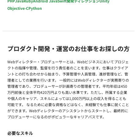
PHP
Java
Ruby
Android Java
Swift
開発ディレクション
Unity
Objective-C
Python
プロダクト開発・運営のお仕事をお探しの方
Webディレクター・プロデューサーとは、Webビジネスにおいてプロジェ
クトの指揮や管理、監督を行う責任者のことを言います。仕事はクライア
ントとの打ち合わせから始まり、予算管理や人員管理、進捗管理など、管
理者としての業務を行います。 一般的にはWebディレクターが実務寄りの
管理者であり、プロデューサーが計画寄りの管理者です。平均年収は450
万円前後と全体平均420万円よりも高い水準です。ただし、所属する企業
や個人のキャリア、スキルによっては1,000万円以上の収入を得ることも
可能です。 なるために必要な資格などはなく、未経験でも仕事に就くこと
ができます。Webディレクターのアシスタントからスタートし、最終的に
プロデューサーになるのがポピュラーなキャリアパスです。
必要なスキル