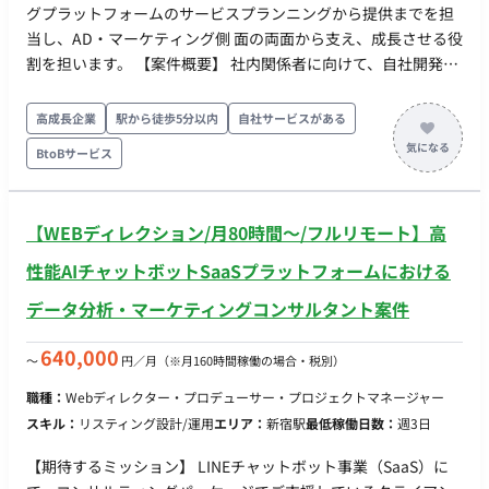
提案・打ち合わせ（訪問またはオンライン、週5件程度） 3.その
グプラットフォームのサービスプランニングから提供までを担
他付随する業務 ・議事録作成、進行管理、その他付随する事務
当し、AD・マーケティング側 面の両面から支え、成長させる役
作業など ■使用ツール ・メール、Backlog、Slack、SharePoint
割を担います。 【案件概要】 社内関係者に向けて、自社開発の
・Excel、PowerPoint ・OSはWindows ■条件・スケジュール ・
システム（広告／マーケティングプラットフォ ーム（データマ
稼働日：平日週4日～5日 ・時間帯の指定：9時半～17時。1日
ネジメント／計測））の利活用を推進するコンサルタント業務
高成長企業
駅から徒歩5分以内
自社サービスがある
6.5時間が定時だが事情によっては5時間勤務も許容 ・基本的に
を担当していた だきます。 具体的には、Rグループ全体の80以
は出社勤務（丸の内線の西新宿駅直結ビル）ですが、希望に応
BtoBサービス
上のサービスに対し、マーケティング・広告 ビジネスの成長
じてリモートワークを織り交ぜた勤務形態も可能です ■求める
を、上記システムを活用してコンサルティング・プロジェクト
人物像 ・法人向けの提案営業、またはコンサルティング業務の
マネジメントを 実施していただきます。
経験 ・HTML・CSS・JavaScript・サーバー・ネットワーク・ア
【WEBディレクション/月80時間〜/フルリモート】高
プリケーションの全般的な知識 ・Webセキュリティ、脆弱性診
性能AIチャットボットSaaSプラットフォームにおける
断、セキュリティガイドライン（OWASP等）に関する基礎知識
■優遇条件 ・フロントエンド・バックエンド双方の自身での開
データ分析・マーケティングコンサルタント案件
発経験 ・情報システム・IT部門との折衝経験 ・金融機関・上場
企業勤務またはそれらへのWebコンサル・開発経験
640,000
〜
円／月
（※月160時間稼働の場合・税別）
職種：
Webディレクター・プロデューサー・プロジェクトマネージャー
スキル：
リスティング設計/運用
エリア：
新宿駅
最低稼働日数：
週3日
【期待するミッション】 LINEチャットボット事業（SaaS）に