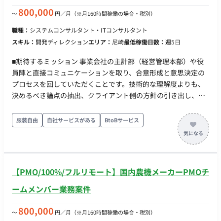
で横に座って進める」ことを重視しています。フルリモート前
800,000
〜
円／月
（※月160時間稼働の場合・税別）
提の方より、柔軟に出社可能な方を求めています。 ■求めるス
職種：
システムコンサルタント・ITコンサルタント
キル ・ コーポレートサイト系のUI/UX面での調査・ITコンサル
スキル：
開発ディレクション
エリア：
尼崎
最低稼働日数：
週5日
ティング経験、提案営業経験のある方(売上にコミットする力を
お持ちの方) ・ワイヤーフレームの作成などサイトの設計部分の
■期待するミッション 事業会社の主計部（経営管理本部）や役
経験のある方 ・デザインとHTML・CSS・JavaScriptに全般的な
員陣と直接コミュニケーションを取り、合意形成と意思決定の
知識のある方（実際に開発できなくても結構です） ■尚可スキ
プロセスを回していただくことです。技術的な理解度よりも、
ル ・ 金融機関（証券・銀行等）へのIT導入支援、またはセキュ
決めるべき論点の抽出、クライアント側の方針の引き出し、選
リティコンサルティングの経験 ・マインド： 「自分自身で口座
択肢の提示と意思決定までの流れを簡潔に整理し、黒子として
を開設して触ってみる」ような、ユーザー視点での探究心とプ
プロジェクトを推進することが期待されています。 ■業務内
服装自由
自社サービスがある
BtoBサービス
ロ意識をお持ちの方
容・担当工程 【ステークホルダー間の調整およびプロジェクト
管理】 大企業の役員や本部長クラスとの間に立ち、論点を整理
して意思決定を促していただきます。また、スケジュール管理
や課題のリカバリー、経営層向けレポートの組み立てを行って
【PMO/100%/フルリモート】国内農機メーカーPMOチ
いただきます。（開発側のマネジメントはクライアント側で対
応可能であるため、上流での方針決定がメインとなります）
ームメンバー業務案件
800,000
〜
円／月
（※月160時間稼働の場合・税別）