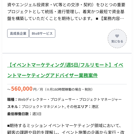
折衝の内容によってはクライアント先へ出社する可能性があり
資やエンジェル投資家・VC等との交渉・契約）をひとつの重要
ます
プロジェクトとして統括・進行管理し、着実かつ最短で資金基
盤を構築していただくことを期待しています。 ■ 【業務内容・
担当工程】 【資金調達戦略の立案・実行】 エクイティ・ファイ
ナンスを中心とした調達シナリオの策定、投資家候補（エンジ
高成長企業
BtoBサービス
ェル投資家、VC等）の選定・アプローチ、ピッチ資料や財務モ
デルの精査・ブラッシュアップ、投資交渉および調達完了まで
のディレクション業務全般を担当していただきます。 ■ 【働き
方】 ・ 稼働量：週2日（スポット・柔軟な調整が可能） ・ リモ
【イベントマーケティング/週5日/フルリモート】イベ
ート稼働：フルリモート ・ フレックス稼働：可能
ントマーケティングアドバイザー業務案件
560,000
〜
円／月
（※月160時間稼働の場合・税別）
職種：
Webディレクター・プロデューサー・プロジェクトマネージャー
スキル：
プロジェクトマネジメント, その他
エリア：
港区
最低稼働日数：
週3日
■期待するミッション イベントマーケティング領域において、
顧客の課題や目的を理解し、イベント施策の企画から実行・改