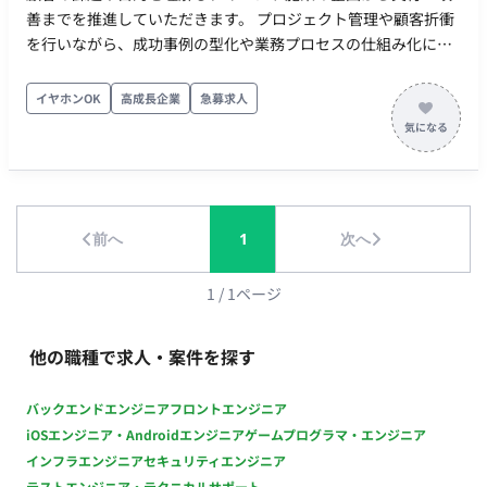
善までを推進していただきます。 プロジェクト管理や顧客折衝
を行いながら、成功事例の型化や業務プロセスの仕組み化にも
携わっていただくポジションです。 ■業務内容・担当工程 【プ
ロジェクト推進・顧客支援】 ・顧客との定例ミーティング、チ
イヤホンOK
高成長企業
急募求人
ャット対応 ・イベント開催に向けたスケジュール作成、進捗管
理 ・社内外関係者との調整 ・イベント実施に向けたタスク管理
【イベントマーケティング支援】 ・ウェビナーやオンラインイ
ベントの企画支援 ・オフラインイベントの企画、会場調整、運
営管理 ・イベント実施後の振り返り、改善提案 ・マーケティン
前へ
1
次へ
グ施策の企画、実行支援 【仕組み化・改善活動】 ・イベント運
営における成功事例の整理 ・オペレーション標準化 ・マニュア
ルやチェックリスト作成 ■働き方 ・稼働量：週5日（月100時間
1
/
1
ページ
～160時間で調整可） ・リモート稼働：リモート可 ※出店等で
一部出社が伴う場合もあります ・稼働時間：日中帯でのクライ
他の職種で求人・案件を探す
アント対応が可能な方
バックエンドエンジニア
フロントエンジニア
iOSエンジニア・Androidエンジニア
ゲームプログラマ・エンジニア
インフラエンジニア
セキュリティエンジニア
テストエンジニア・テクニカルサポート