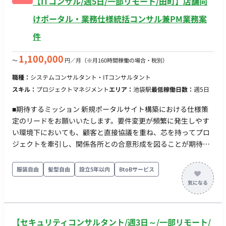
【ITコンサル/週5日/一部リモート/田町】店舗向
の出社。週1〜2回程度大崎訪問の可能性あり） ※ハイブリッド
と技術的知見の両方をバランスよく吸収でき、将来的にどちら
は個別相談可ですが、常駐もしくは週4日程度出社できる方が優
けポータル・業務仕様統括コンサル兼PM業務案
のパス（エキスパート/マネジメント）へ進むかの選択肢が広が
先されます
ります。 ・柔軟で最先端な分析環境 分析の土台となるのが、
件
MMMの知見が凝縮された自社開発の分析フレームワークやソリ
ューションです。それに加え、分析環境は常にアップデートさ
1,100,000
〜
円／月
（※月160時間稼働の場合・税別）
れており、Python, Rはもちろん、Juliaといった多様な言語や
職種：
システムコンサルタント・ITコンサルタント
最新の生成AI技術も積極的に活用しています。アナリストは常
スキル：
プロジェクトマネジメント
エリア：
池袋駅
最低稼働日数：
週5日
に最適な手法を探求・選択できる環境で、自身のスキルを磨き
続けることができます。 ■リモート稼働について フルリモート
■期待するミッション 新規ポータルサイト構築における仕様策
も可能だが、出社も可能な方を優先して採用 ■働き方 週4日から
定のリードをお願いいたします。要件変更が頻繁に発生しやす
稼働可能です。
い環境下においても、顧客と直接協議を重ね、芯を持ってプロ
ジェクトを牽引し、関係各所との合意形成を図ることが期待さ
れています。 ■業務内容・担当工程 ・店舗オーナー・店長・店
舗従業員向け新規ポータルサイト構築における仕様策定のリー
服装自由
髪型自由
設立5年以内
BtoBサービス
ド ・顧客ヒアリング、要件の妥当性確認、頻繁な要件変更の整
理および変更管理 ・発注、仕入、販売、店舗運営等を横断した
業務整合性の確認、関係チームとの合意形成 ■働き方 ・稼働
量：週5日（100%稼働） ・リモート稼働：基本出社：田町・浜
【セキュリティコンサルタント/週3日～/一部リモート/
松町。週1〜2回は大崎訪問の可能性あり。 ※ハイブリッドは個