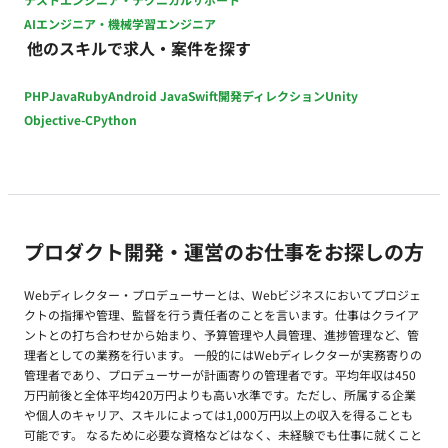
AIエンジニア・機械学習エンジニア
他のスキルで求人・案件を探す
PHP
Java
Ruby
Android Java
Swift
開発ディレクション
Unity
Objective-C
Python
プロダクト開発・運営のお仕事をお探しの方
Webディレクター・プロデューサーとは、Webビジネスにおいてプロジェ
クトの指揮や管理、監督を行う責任者のことを言います。仕事はクライア
ントとの打ち合わせから始まり、予算管理や人員管理、進捗管理など、管
理者としての業務を行います。 一般的にはWebディレクターが実務寄りの
管理者であり、プロデューサーが計画寄りの管理者です。平均年収は450
万円前後と全体平均420万円よりも高い水準です。ただし、所属する企業
や個人のキャリア、スキルによっては1,000万円以上の収入を得ることも
可能です。 なるために必要な資格などはなく、未経験でも仕事に就くこと