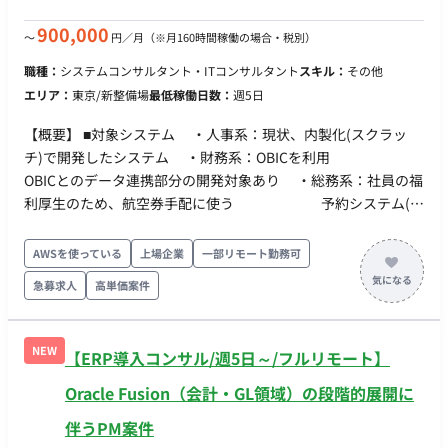
（※制作ディレクションだけでなく「営業的な動き」が重視さ
れているため） → ・日常的に複数の金融サービス（ネット証
900,000
〜
円／月
（※月160時間稼働の場合・税別）
券・銀行アプリ等）を自ら利用し、UI/UXや機能の比較・分析
職種：
システムコンサルタント・ITコンサルタント
スキル：
その他
を行う習慣はありますか？(自発的に動いた頂ける方を重視して
エリア：
東京/新整備場
最低稼働日数：
週5日
いるため) → --------------------------------------------- ■具体的な業
務内容 1. 金融機関・上場企業向けWebサイトのセキュリティお
【概要】 ■対象システム ・人事系：現状、内製化(スクラッ
よびUI/UX面での調査・分析 2.・分析結果に基づいたITコンサル
チ)で開発したシステム ・財務系：OBICを利用
ティングおよび改善提案資料の作成（Excel、PowerPoint） 3.
OBICとのデータ連携部分の開発対象あり ・総務系：社員の福
クライアント企業とのメール・電話による連絡（資料の送受
利厚生のため、航空券手配に使う 予約システム(内
信、打ち合わせ日程調整） 4. オンラインまたは訪問による営業
製化のスクラッチ) など、OBIC以外の大多数のシステムは社
活動およびコンサルティング打ち合わせ（頻度は週に10件程
内IT部門と業務支援で入るSESで内製開発したもの。 ■技術要素
AWSを使っている
上場企業
一部リモート勤務可
度） 5. 打ち合わせ議事録の作成。クライアント企業の要望のと
・DB ： PostgreSQL ・開発言語 ： C#、
りまとめ。 6. その他付随する事務作業 ■使用ツール ・メール、
急募求人
高単価案件
Java、PHP、C++など ・環境 ： AWS（一部オンプレ
Backlog、Slack ・Excel、PowerPoint ・場合によっては
あり） ■期待役割 ・リーダー（一般的なPMと考えてくださ
PowerAutomate ・OSはWindows ■条件・スケジュール ・稼働
い） チームの運営 業務部門調整 他領域チームと
日：平日週4日～5日 ・時間帯の指定：9時半～17時。1日6.5時
NEW
【ERP導入コンサル/週5日～/フルリモート】
の調整 顧客社内調整
間が定時だが事情によっては5時間勤務も許容（クライアントの
Oracle Fusion（会計・GL領域）の段階的展開に
定時に合わせて週5日の場合でも月130時間稼働） ・一部リモー
ト（週1回～の出社推奨） ※クライアントの意向として、業務
伴うPM案件
習得やナレッジ連携を円滑に行うため「当初は対面（西新宿）