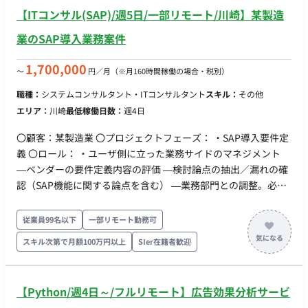
立って業務推進を一緒に進めていただきたい（100％稼働想定
【ITコンサル(SAP)/週5日/一部リモート/川崎】某製造
×2-3名） 現在、以下のチームの支援を想定している：調達、
計画、（＋あるとしたら、設計か） ③移行支援 現行システム
業のSAP導入業務案件
（Infor）からのOutboundに関する検討、全体の移行計画の立
案などを横断的に行い、各チームと適宜連携する（50%稼働想
1,700,000
〜
円／月
（※月160時間稼働の場合・税別）
定×1名）※①と兼務でも可
職種：
システムコンサルタント・ITコンサルタント
スキル：
その他
エリア：
川崎
最低稼働日数：
週4日
〇顧客：某製造業 〇プロジェクトフェーズ： ・SAP導入要件定
義 〇ロール： ・ユーザ側に立った業務サイドのマネジメント
―ベンダーの要件定義内容の評価 ―検討論点の抽出／漏れの確
認（SAP機能に関する論点を含む） ―業務部門との調整。必要
に応じてユーザ部門の取りまとめ 〇必要としているポジション
以下の領域それぞれ1名 ・SD ・MM ・PP ・FI/CO ・共通 ―マ
従業員99名以下
一部リモート勤務可
スタ ―テスト・移行
スキル次第で月額100万円以上
SIer在籍者歓迎
【Python/週4日～/フルリモート】広告効果分析サービ