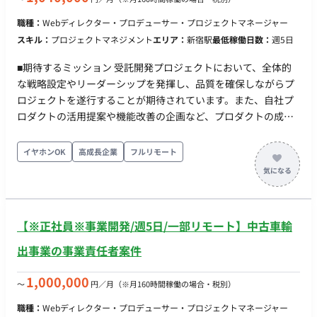
の他 月末締め、25日支払い
職種：
Webディレクター・プロデューサー・プロジェクトマネージャー
スキル：
プロジェクトマネジメント
エリア：
新宿駅
最低稼働日数：
週5日
■期待するミッション 受託開発プロジェクトにおいて、全体的
な戦略設定やリーダーシップを発揮し、品質を確保しながらプ
ロジェクトを遂行することが期待されています。また、自社プ
ロダクトの活用提案や機能改善の企画など、プロダクトの成長
を支援する役割も担っていただきます。 ■業務内容・担当工程
スキルや経験に応じて、リードクラスまたはメンバークラスの
イヤホンOK
高成長企業
フルリモート
プロジェクトマネジメント業務全般を担当します。 ・プロジェ
クト計画の策定、要件収集・分析、タイムライン設定 ・リソー
ス・予算の割り当て、進捗管理、課題管理 ・ステークホルダー
とのコミュニケーション、リスク管理 ・自社プロダクトの連
【※正社員※事業開発/週5日/一部リモート】中古車輸
携、受託開発の管理 ・チームメンバーとのコミュニケーション
や調整、資料準備 【担当工程：要件定義・設計・テスト・保守
出事業の事業責任者案件
運用】 ■開発環境 ・プログラミング：Python, SQL, Go,
TypeScript ・FW：Kedro, MLflow, AWS, GCP, Azure, OpenAI,
1,000,000
〜
円／月
（※月160時間稼働の場合・税別）
Pinecone, Labelbox ・DB：Redshift, Snowflake, BigQuery ・
職種：
Webディレクター・プロデューサー・プロジェクトマネージャー
インフラ：Docker ■働き方 ・稼働量：週5日 ・リモート稼働：