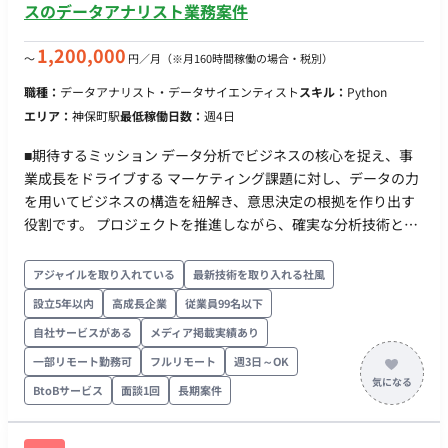
スのデータアナリスト業務案件
1,200,000
〜
円／月
（※月160時間稼働の場合・税別）
職種：
データアナリスト・データサイエンティスト
スキル：
Python
エリア：
神保町駅
最低稼働日数：
週4日
■期待するミッション データ分析でビジネスの核心を捉え、事
業成長をドライブする マーケティング課題に対し、データの力
を用いてビジネスの構造を紐解き、意思決定の根拠を作り出す
役割です。 プロジェクトを推進しながら、確実な分析技術とビ
ジネス視点を武器に、データから価値を生み出すプロフェッシ
ョナルとして活躍していただくことを期待しています。 ■担当
アジャイルを取り入れている
最新技術を取り入れる社風
工程（業務範囲） 分析実務（データ抽出・加工、モデル実行、
設立5年以内
高成長企業
従業員99名以下
集計）を正確に遂行することからスタートします。 徐々に担当
自社サービスがある
メディア掲載実績あり
領域を広げ、顧客への報告や示唆出しなど、プロジェクトのメ
イン担当としての役割を担っていただきます。 ・分析設計に基
一部リモート勤務可
フルリモート
週3日～OK
づいたデータ構築 ビジネス課題を解決するための分析アプロー
BtoBサービス
面談1回
長期案件
チを理解し、必要なデータの定義・抽出・加工を自律的に行う
（Excel, SQL, Python/R等を使用）。 ・仮説検証型モデリング