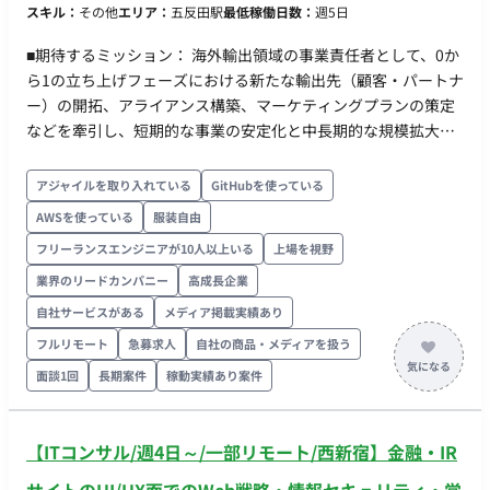
スキル：
その他
エリア：
五反田駅
最低稼働日数：
週5日
フルリモート ・フレックス稼働：可能（日中帯に連絡が取れる
ことは必須で、コアタイムや指定はありませんが、基本的には
■期待するミッション： 海外輸出領域の事業責任者として、0か
日中帯に稼働できる方を優先いたします。）
ら1の立ち上げフェーズにおける新たな輸出先（顧客・パートナ
ー）の開拓、アライアンス構築、マーケティングプランの策定
などを牽引し、短期的な事業の安定化と中長期的な規模拡大
（売上・利益の創出）を実現すること。 ■業務内容・担当工
程： ・新たな輸出先（顧客・パートナー）の開拓およびアライ
アジャイルを取り入れている
GitHubを使っている
アンス構築 ・各国の事情に即した車両調達スキームの確立 ・自
AWSを使っている
服装自由
社広告サイトのグロースチームと協業したマーケティングプラ
フリーランスエンジニアが10人以上いる
上場を視野
ンの策定 ・KPI管理、PL管理および経営陣への定量・ロジカル
なレポート ・事業推進に伴う社内折衝および実務（事務作業を
業界のリードカンパニー
高成長企業
含む）のハンズオン対応
自社サービスがある
メディア掲載実績あり
フルリモート
急募求人
自社の商品・メディアを扱う
面談1回
長期案件
稼動実績あり案件
【ITコンサル/週4日～/一部リモート/西新宿】金融・IR