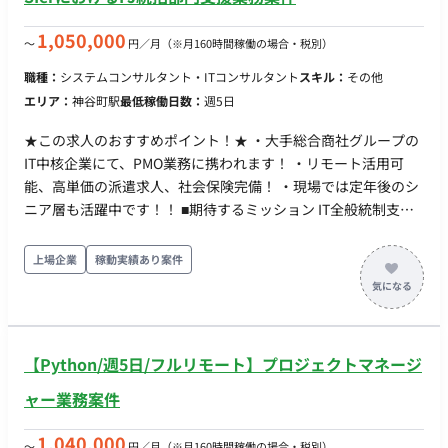
サイトでの作業も発生します。
1,050,000
〜
円／月
（※月160時間稼働の場合・税別）
職種：
システムコンサルタント・ITコンサルタント
スキル：
その他
エリア：
神谷町駅
最低稼働日数：
週5日
★この求人のおすすめポイント！★ ・大手総合商社グループの
IT中核企業にて、PMO業務に携われます！ ・リモート活用可
能、高単価の派遣求人、社会保険完備！ ・現場では定年後のシ
ニア層も活躍中です！！ ■期待するミッション IT全般統制支援
業務を推進 プロジェクトのレビュー、進捗管理、課題管理、品
質管理 関係者との調整およびコミュニケーション ■ 雇用形態 派
上場企業
稼動実績あり案件
遣社員（週20時間以上のため、社会保険加入必須） ■ 給与 時
給：5,000円 ～ 7,000円 ※ご経験、スキルによって決定しま
す。 ■ 勤務地：東京（最寄り駅：神谷町駅すぐ） ※週3～週5出
社を想定しております。 ■ 勤務時間 9:00 ～ 17:30（実働7.5時間
【Python/週5日/フルリモート】プロジェクトマネージ
／休憩1時間） ※残業：ほぼなし ■ 休日・休暇 完全週休2日制
（土日祝） 年次有給休暇（規定に基づき、就業開始から6ヶ月
ャー業務案件
継続後に付与） ■ 福利厚生・待遇 社会保険・厚生年金完備（健
康保険、厚生年金、雇用保険、労災保険） 交通費全額支給 ■そ
1,040,000
〜
円／月
（※月160時間稼働の場合・税別）