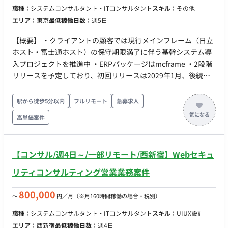
職種：
システムコンサルタント・ITコンサルタント
スキル：
その他
エリア：
東京
最低稼働日数：
週5日
【概要】 ・クライアントの顧客では現行メインフレーム（日立
ホスト・富士通ホスト）の保守期限満了に伴う基幹システム導
入プロジェクトを推進中 ・ERPパッケージはmcframe ・2段階
リリースを予定しており、初回リリースは2029年1月、後続リ
リースは未定。 ・2026年6月から詳細設計工程を開始予定。 ・
クライアントのリソース不足に伴い、PMO業務を遂行できるメ
駅から徒歩5分以内
フルリモート
急募求人
ンバーを募集中。
高単価案件
【コンサル/週4日～/一部リモート/西新宿】Webセキュ
リティコンサルティング営業業務案件
800,000
〜
円／月
（※月160時間稼働の場合・税別）
職種：
システムコンサルタント・ITコンサルタント
スキル：
UIUX設計
エリア：
西新宿
最低稼働日数：
週4日