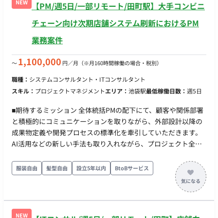
単にツールを操作するだけでなく、仮説に基づいたMMM（マー
NEW
【PM/週5日/一部リモート/田町駅】大手コンビニ
ケティング・ミックス・モデリング）等の分析モデルを構築・
チェーン向け次期店舗システム刷新におけるPM
実行し、試行錯誤を通じて精度の高いモデルを作り上げる。 ・
分析品質への責任（Quality & Logic Assurance） 数値的なミス
業務案件
がないことはもちろん、分析結果がビジネスの現実に即してい
るか、論理的な整合性が取れているかまでを含めた品質担保 ビ
1,100,000
〜
円／月
（※月160時間稼働の場合・税別）
ジネスインサイトの導出と提言 ・ストーリーテリングと資料作
職種：
システムコンサルタント・ITコンサルタント
成 分析結果を単なる「数値の報告」で終わらせず、クライアン
スキル：
プロジェクトマネジメント
エリア：
池袋駅
最低稼働日数：
週5日
トの意思決定を促すための「ストーリー」として構成し、分か
りやすい提案資料（PowerPoint等）を作成する。 ・インサイ
■期待するミッション 全体統括PMの配下にて、顧客や関係部署
トの創出 データから「何が起きたか」だけでなく「なぜ起きた
と積極的にコミュニケーションを取りながら、外部設計以降の
か」「次はどうすべきか」という深い示唆を導き出し、クライ
成果物定義や開発プロセスの標準化を牽引していただきます。
アントのネクストアクションを具体化する。 クライアントコミ
AI活用などの新しい手法も取り入れながら、プロジェクト全体
ュニケーション プロジェクトの報告会において、自身の分析パ
の品質と進行を支えるルール作りに貢献することが期待されて
ートに関する報告や質疑応答を主体的に行う。 ■チーム体制 ・
います。 ■業務内容・担当工程 ・外部設計以降の成果物一覧・
服装自由
髪型自由
設立5年以内
BtoBサービス
複数名 ■業務の流れ アジャイル ■技術要件 ・言語：Python ■開
定義、成果物フォーマットの整備 ・開発プロセス、レビュー、
発フェーズと予定 事業拡大フェーズに伴い、人員増を計画して
承認、変更管理ルールの策定、標準の展開・定着支援 ・AI活用
います。 ■案件の魅力（会社について・サービスについて） ・
を含む新しい開発手法に対するルール検討 ■働き方 ・稼働量：
データサイエンスとビジネスのハイブリッド コンサルタントと
週5日 ・リモート稼働：一部リモート（基本は田町・浜松町へ
データサイエンティストの両方と協業するため、ビジネス感覚
NEW