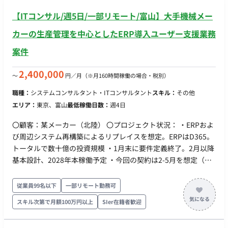
【ITコンサル/週5日/一部リモート/富山】大手機械メー
カーの生産管理を中心としたERP導入ユーザー支援業務
案件
2,400,000
〜
円／月
（※月160時間稼働の場合・税別）
職種：
システムコンサルタント・ITコンサルタント
スキル：
その他
エリア：
東京、富山
最低稼働日数：
週4日
〇顧客：某メーカー（北陸） 〇プロジェクト状況： ・ERPおよ
び周辺システム再構築によるリプレイスを想定。ERPはD365。
トータルで数十億の投資規模 ・1月末に要件定義終了。2月以降
基本設計、2028年本稼働予定 ・今回の契約は2-5月を想定（特
に何もなければその後も延長想定） 〇必要としているスタッフ
①チーム別PMO ・現在、受注・調達・計画など9つの機能領域
従業員99名以下
一部リモート勤務可
に分かれ検討が行われている。そのうち３つのチームを受け持
スキル次第で月額100万円以上
SIer在籍者歓迎
つ形でPMOタスクを推進いただきたい（50％稼働想定×1名）
②業務支援 上記チームの中で、特定領域についてユーザー側に