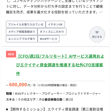
て、コンサルティングパッケージでご支援しているクライアン
トに対し、データ分析から打ち手の設定までを行うことで顧客
離反を防ぎ、成果を最大化する役割を担っていただきます。
【業務内容・担当工程】 コンサルティングパッケージを導入し
ているクライアント（主に人材業界、EC/D2C業界）へのマーケ
アジャイルを取り入れている
イヤホンOK
ティング支援およびデータ分析業務をご担当いただきます。 ■
メディア掲載実績あり
オフィスにこだわり
戦略立案とコンサルティング【要件定義・設計】 ・顧客の事業
エンジニアブログ有り
BtoBサービス
課題や目標を深く理解し、成果報酬型のマーケティング施策の
全体戦略の立案 ・各ファネルにおける目標値の設定と、施策内
容の具体化および提案 ■運用・改善業務【実装・テスト・保守
NEW
【CFO/週2日/フルリモート】AIサービス運用およ
運用】 ・分析ツールで取得するデータをもとに数値レポートを
作成し、施策のパフォーマンスを定点観測 ・数字に基づいて課
びエクイティ資金調達を推進する社外CFO支援案
題を特定し、顧客と連携しながら改善施策（クリエイティブ改
件
善、ABテスト、新しい導線の追加など）を立案しメンバーへ指
示出し ・顧客への定期的なレポーティングや改善提案、成果共
600,000
〜
円／月
（※月160時間稼働の場合・税別）
有を実施 ■顧客コミュニケーション【要件定義・保守運用】 ・
新規・既存顧客との定期的なミーティングを実施し、信頼関係
職種：
Webディレクター・プロデューサー・プロジェクトマネージャー
を構築 ・営業や開発チームと連携し、顧客の要望やフィードバ
スキル：
その他
エリア：
渋谷
最低稼働日数：
週1日
ックを共有し、サービス改善に貢献 【働き方】 ・ 稼働量：月
80時間以上 ・ リモート稼働：基本はフルリモートですが、顧客
■ 【期待するミッション】 エクイティ資金調達（第三者割当増