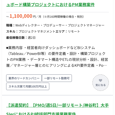
・To-Beアーキテクチャ（ネットワーク/クラウド/運用）の設計
ュボード構築プロジェクトにおけるPM業務案件
とロードマップ策定 ・提案書の作成、合意形成支援 ・PoCの計
画・実施・評価、および導入計画の策定 ・設計レビューやパラ
1,100,000
〜
円／月
（※月160時間稼働の場合・税別）
メータ設計などの導入支援 ・監視ルールや対応フロー等の運用
職種：
Webディレクター・プロデューサー・プロジェクトマネージャー
設計・定着支援 担当工程：【要件定義・設計・保守運用】 【チ
スキル：
プロジェクトマネジメント
エリア：
リモート
ーム体制】 ・セキュリティコンサルタント/アーキテクト 【開
最低稼働日数：
週2日
始日】5月1日想定 【単価】スキル見合い 【働き方】 ・稼働
量：100％が理想ですが応相談 ・リモート稼働：一部リモート
■業務内容 ・経営者向けダッシュボードなどBIシステム
（リモート併用可/案件により顧客先訪問あり） ※参画当初はキ
（Tableau／PowerBI等）の要件定義・設計・構築プロジェク
ャッチアップのためにオンサイトでのご対応をいただける方
トのPM業務 ・データマート構造やETLの現状分析・設計、経営
層／マネージャー層とのヒアリングによるKPI要件定義 ・PoC
開発、KPI定義・ダッシュボード設計、プロトタイプ構築および
フィードバック取りまとめ ・データソース（データレイク・デ
業界のリードカンパニー
一部リモート勤務可
ータマート・AWS等）との連携設計や、データ可視化要件の整
スキル次第で月額100万円以上
理 ・社内外ステークホルダー（経営層・現場・開発ベンダー
等）との合意形成、進行管理 BIツール選定、開発進行、品質管
理、運用体制設計および納品サポート ■稼働開始時期：8月〜 ■
【派遣契約】【PMO/週5日/一部リモート/神谷町】大手
単価：～110万円※スキル見合い ■稼働：100％※応相談 ■稼働
形態：基本リモート ※関東近郊顧客先へのヒアリングなど オン
SIerにおけるPJ統括部門支援業務案件