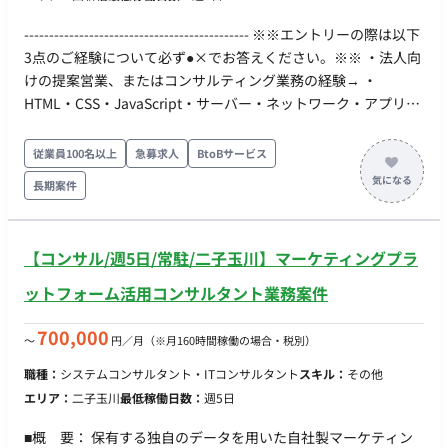
--------------------------------------------- ※※エントリーの際は以下
3点のご経験について必ず●×でお答えください。※※ ・法人向
けの提案営業、またはコンサルティング業務の経験→ ・
HTML・CSS・JavaScript・サーバー・ネットワーク・アプリケ
ーションの全般的な知識→ ・Webセキュリティ、脆弱性診断、
セキュリティガイドライン（OWASP等）に関する基礎知識→ --
従業員100名以上
急募求人
BtoBサービス
------------------------------------------- ■業務内容 大手企業（特に上
長期案件
場企業・金融機関など）の広報・IR・経営企画・Web担当部門
を対象とした、Webセキュリティに関するコンサルティング営
業・支援業務とその提案活動などを行って頂きます。 ■具体的
【コンサル/週5日/常駐/二子玉川】マーケティングプラ
な業務内容 1.クライアントWebサイトの調査・課題整理・対策
方針設計 ・Webセキュリティ観点での課題整理 ・脆弱性診断結
ットフォーム活用コンサルタント業務案件
果の内容把握と影響整理（技術的な再診断ではありません ・対
応優先度や対策方針の策定支援 ・対策実施のための社内外の関
700,000
〜
円／月
（※月160時間稼働の場合・税別）
係者（開発会社、IT部門等）との調整 2.Webセキュリティサー
職種：
システムコンサルタント・ITコンサルタント
スキル：
その他
ビスの企画・提案 ・情報システム部門向けではなく広報・IR・
エリア：
二子玉川
最低稼働日数：
週5日
Web担当部門向けのWebサイトセキュリティ関連サービスの企
画（静的ホームページも含みます） ・提案書の作成と顧客への
■概 要： 保有する独自のデータを用いた自社製マーケティン