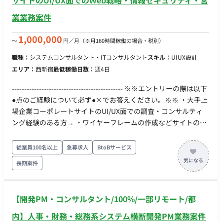
サイトのUI/UX面でのWeb戦略・情報セキュリティ・営
業業務案件
1,000,000
〜
円／月
（※月160時間稼働の場合・税別）
職種：
システムコンサルタント・ITコンサルタント
スキル：
UIUX設計
エリア：
西新宿
最低稼働日数：
週4日
--------------------------------------------- ※※エントリーの際は以下
●点のご経験について必ず●×でお答えください。※※ ・大手上
場企業コーポレートサイトのUI/UX面での調査・コンサルティ
ング経験のある方→ ・ワイヤーフレームの作成などサイトの設
計部分の経験のある方→ ・金融機関勤務または金融機関への
Webコンサル・開発経験→ ・上場企業のIR経験、またはIRサイ
従業員100名以上
急募求人
BtoBサービス
トコンサルティング経験、或いは個人投資等で企業情報をよく
長期案件
ご覧になりますでしょうか。→ ・生成AI（ChatGPT等）が作成
したアウトプット（構成案やコード等）に対し、技術的な妥当
性を正しく判断・レビューできる知識をお持ちですか？ → ・顧
【開発PM・コンサルタント/100%/一部リモート/都
客への提案資料作成、および論理的な説明（プレゼン）を含む
コンサルティング業務、営業提案等の実務経験はありますか？
内】人事・財務・総務系システム横断開発PM業務案件