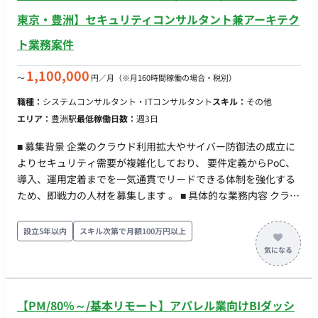
別相談可ですが、常駐もしくは週4日程度出社できる方が優先さ
東京・豊洲】セキュリティコンサルタント兼アーキテク
れます
ト業務案件
1,100,000
〜
円／月
（※月160時間稼働の場合・税別）
職種：
システムコンサルタント・ITコンサルタント
スキル：
その他
エリア：
豊洲駅
最低稼働日数：
週3日
■ 募集背景 企業のクラウド利用拡大やサイバー防御法の成立に
よりセキュリティ需要が複雑化しており、 要件定義からPoC、
導入、運用定着までを一気通貫でリードできる体制を強化する
ため、即戦力の人材を募集します 。 ■ 具体的な業務内容 クライ
アントのIT/セキュリティ課題を構造的に整理し、最適なアーキ
テクチャの設計・提案から、 実効性のある運用フローの構築ま
設立5年以内
スキル次第で月額100万円以上
でを伴走型で支援します 。 【期待するミッション】 「提案し
て終わり」ではなく、現場の運用に定着し、成果が継続する状
態まで責任を持つ“実行型”の役割として、 顧客の意思決定を支
援しプロジェクトを成功に導くことが期待されています 。 【業
【PM/80％～/基本リモート】アパレル業向けBIダッシ
務内容・担当工程】 ・ヒアリングによる現状分析とリスク整理