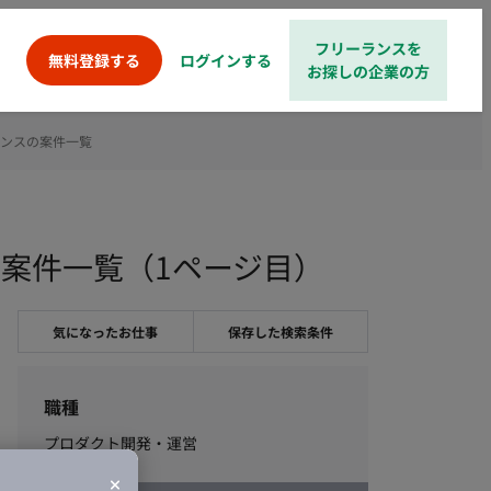
フリーランスを
ログインする
無料登録する
お探しの企業の方
ランスの案件一覧
・案件一覧（1ページ目）
気になったお仕事
保存した検索条件
職種
プロダクト開発・運営