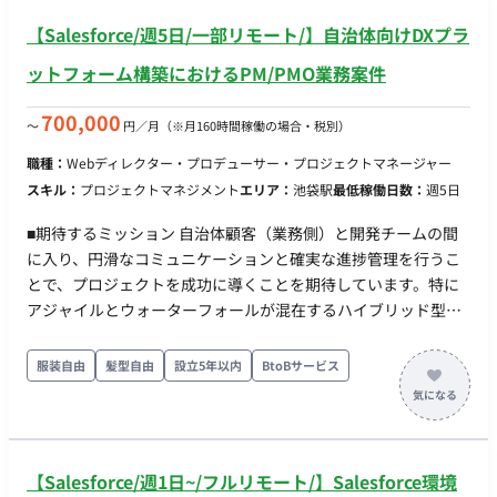
【Salesforce/週5日/一部リモート/】自治体向けDXプラ
ットフォーム構築におけるPM/PMO業務案件
700,000
〜
円／月
（※月160時間稼働の場合・税別）
職種：
Webディレクター・プロデューサー・プロジェクトマネージャー
スキル：
プロジェクトマネジメント
エリア：
池袋駅
最低稼働日数：
週5日
■期待するミッション 自治体顧客（業務側）と開発チームの間
に入り、円滑なコミュニケーションと確実な進捗管理を行うこ
とで、プロジェクトを成功に導くことを期待しています。特に
アジャイルとウォーターフォールが混在するハイブリッド型の
開発手法において、適切なハンドリングが求められます。 ■業
務内容・担当工程 ・Salesforce基盤のDXプラットフォーム構築
服装自由
髪型自由
設立5年以内
BtoBサービス
におけるプロジェクト管理 ・オンライン申請ポータルサイト構
築の推進 ・自治体顧客との折衝、定例会議の進行、課題整理 ・
中国人エンジニア中心の開発チームへのブリッジ業務 ・要件定
義フェーズ（アジャイル）および開発以降（ウォーターフォー
【Salesforce/週1日~/フルリモート/】Salesforce環境
ル）の管理 【担当工程：要件定義・設計・実装・テスト・保守