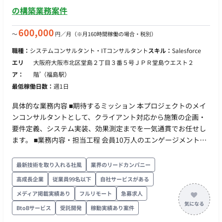
運用】 ■働き方 ・稼働量：週5日以上 ・リモート稼働：一部リ
の構築業務案件
モート（週3日程度の出社）（ハイブリッド、頻度は相談可能）
600,000
〜
円／月
（※月160時間稼働の場合・税別）
職種：
システムコンサルタント・ITコンサルタント
スキル：
Salesforce
エリ
大阪府大阪市北区堂島２丁目３番５号ＪＰＲ堂島ウエスト２
ア：
階’（福島駅）
最低稼働日数：
週1日
具体的な業務内容 ■期待するミッション 本プロジェクトのメイ
ンコンサルタントとして、クライアント対応から施策の企画・
要件定義、システム実装、効果測定までを一気通貫でお任せし
ます。 ■業務内容・担当工程 会員10万人のエンゲージメント状
態を可視化し、段階的に改善していく計画です。 フェーズ1：
基盤構築と現状の可視化（最初の半年） 既存環境の改修および
最新技術を取り入れる社風
業界のリードカンパニー
初期シナリオの構築。 10万人の会員のうち、現在デジタル接点
高成長企業
従業員99名以下
自社サービスがある
で有効にリーチできている層（アクティブ層）とそうでない層
メディア掲載実績あり
フルリモート
急募求人
の洗い出し。（例：「実はメールを見ているのは1万人
（10%）のみ」といった現状の正確な把握とセグメント化） ・
BtoBサービス
受託開発
稼動実績あり案件
フェーズ2：チャネル拡張と改善施策の実行（次の3ヶ月〜） フ