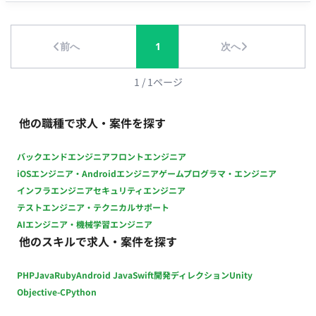
ェーズ1で見えたボトルネックに対し、改善施策を実行。 デジ
タル接点の拡充（LINE連携の追加など）や、メール件名・コン
テンツのA/Bテストを実施し、アクティブ率を引き上げるため
前へ
1
次へ
のチューニングを行います。 【業務サイクル・ワークスタイ
ル】 新しい施策の立案から構築・実装までを「1〜2ヶ月単位」
1
/
1
ページ
のサイクルで回し、継続的に改善（運用と効果測定）を繰り返
すアジャイル型の進め方です。 クライアント定例ミーティン
他の職種で求人・案件を探す
グ： 2週間に1回（進捗共有・次策のすり合わせ） 効果測定・レ
ポーティング： 1〜2ヶ月に1回 ■開発環境 Salesforce ■働き方
バックエンドエンジニア
フロントエンジニア
・リモート稼働：フルリモート可能 ※出社が出来ると尚可 ・フ
iOSエンジニア・Androidエンジニア
ゲームプログラマ・エンジニア
レックス稼働：可能（フルフレックス稼働） ・PC：貸与
PC（Mac）
インフラエンジニア
セキュリティエンジニア
テストエンジニア・テクニカルサポート
AIエンジニア・機械学習エンジニア
他のスキルで求人・案件を探す
PHP
Java
Ruby
Android Java
Swift
開発ディレクション
Unity
Objective-C
Python