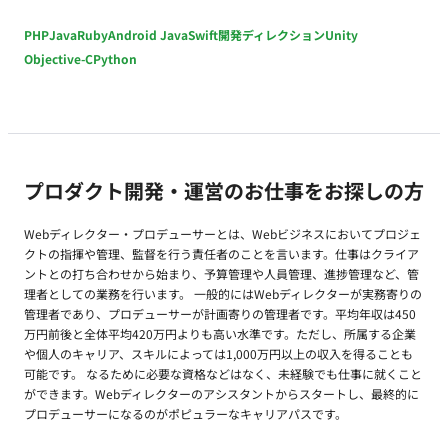
PHP
Java
Ruby
Android Java
Swift
開発ディレクション
Unity
Objective-C
Python
プロダクト開発・運営のお仕事をお探しの方
Webディレクター・プロデューサーとは、Webビジネスにおいてプロジェ
クトの指揮や管理、監督を行う責任者のことを言います。仕事はクライア
ントとの打ち合わせから始まり、予算管理や人員管理、進捗管理など、管
理者としての業務を行います。 一般的にはWebディレクターが実務寄りの
管理者であり、プロデューサーが計画寄りの管理者です。平均年収は450
万円前後と全体平均420万円よりも高い水準です。ただし、所属する企業
や個人のキャリア、スキルによっては1,000万円以上の収入を得ることも
可能です。 なるために必要な資格などはなく、未経験でも仕事に就くこと
ができます。Webディレクターのアシスタントからスタートし、最終的に
プロデューサーになるのがポピュラーなキャリアパスです。