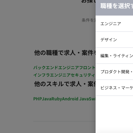
職種を選択
条件を変更するか、もう少
エンジニア
バックエン
デザイン
iOSエンジ
他の職種で求人・案件を探す
Webデザイ
インフラエ
編集・ライティ
テストエン
Webコーダ
バックエンドエンジニア
フロントエンジニア
iOSエン
グラフィッ
プロダクト開発
インフラエンジニア
セキュリティエンジニア
ラストレー
テストエ
編集者・翻
他のスキルで求人・案件を探す
Webディ
ビジネス・マーケ
クトマネー
PHP
Java
Ruby
Android Java
Swift
開発ディレクショ
マーケター
システムコ
コンサルタ
プロンプト