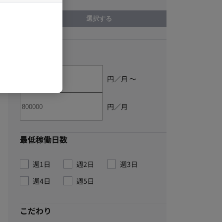
選択する
単価
円／月 〜
円／月
最低稼働日数
週1日
週2日
週3日
週4日
週5日
こだわり