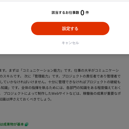
探しの方
0
該当するお仕事数
件
おいてプロジェクトの指揮や管理、監督を行う責任者のことを言います。仕事はク
進捗管理など、管理者としての業務を行います。 一般的にはWebディレクター
設定する
です。平均年収は450万円前後と全体平均420万円よりも高い水準です。ただ
0万円以上の収入を得ることも可能です。 なるために必要な資格などはなく、未
シスタントからスタートし、最終的にプロデューサーになるのがポピュラーなキ
キャンセル
ります。まずは「コミュニケーション能力」です。仕事の大半がコミュニケーシ
のスキルです。 次に「管理能力」です。プロジェクトの責任者であり管理者で
していかなければいけません。十分に管理できなければプロジェクトの破綻も
する知識」です。全体の指揮を執るためには、各部門の知識をある程度備えておく
。 プロジェクトによって制作したWebサイトなどは、稼働後の成果が重要なポ
る知識は押さえておくべきでしょう。
は成果物が基本