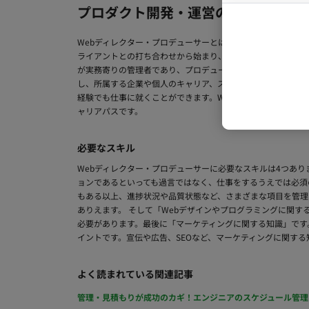
プロダクト開発・運営のお仕事をお
Webディレクター・プロデューサーとは、Webビジネスに
ライアントとの打ち合わせから始まり、予算管理や人員管理、
が実務寄りの管理者であり、プロデューサーが計画寄りの管理者
し、所属する企業や個人のキャリア、スキルによっては1,00
経験でも仕事に就くことができます。Webディレクターのア
ャリアパスです。
必要なスキル
Webディレクター・プロデューサーに必要なスキルは4つあ
ョンであるといっても過言ではなく、仕事をするうえでは必須
もある以上、進捗状況や品質状態など、さまざまな項目を管理
ありえます。 そして「Webデザインやプログラミングに関
必要があります。最後に「マーケティングに関する知識」です
イントです。宣伝や広告、SEOなど、マーケティングに関す
よく読まれている関連記事
管理・見積もりが成功のカギ！エンジニアのスケジュール管理