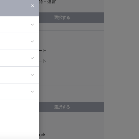
プロダクト開発・運営
選択する
稼働形態
ア
フルリモート
ティブディレク
一部リモート
ジニア
常駐
エリア
イエンティスト
選択する
スキル
.NET Framework