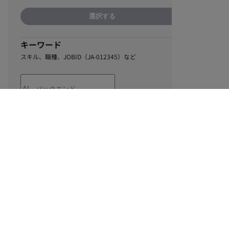
選択する
キーワード
スキル、職種、JOBID（JA-012345）など
0
該当するお仕事数
件
この条件で絞り込む