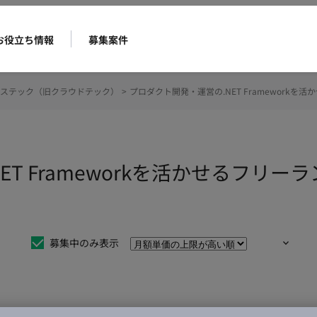
お役立ち情報
募集案件
ステック（旧クラウドテック）
>
プロダクト開発・運営の.NET Framework
T Frameworkを活かせるフリ
募集中のみ表示
仕事は見つかりませんでした。