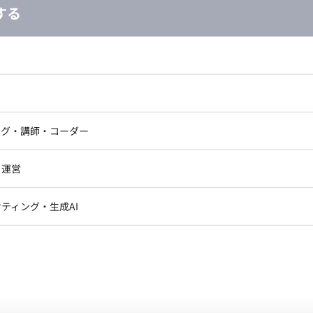
する
し広い条件設定で検索してみてください。
ドエンジニア
フロントエンジニア
ニア・Androidエンジニア
ゲームプログラマ・エンジニ
アートディレクター・クリエイ
ナー・UI/UXデザイナー
ンジニア
セキュリティエンジニア
ング・講師・コーダー
ター
ジニア・テクニカルサポート
AIエンジニア・機械学習エン
ー
Webライター
ジニア・Androidエンジニア
ゲームプログラマ・エンジニア
クデザイナー・CGデザイナー・イ
・運営
ター
ンジニア・テクニカルサポート
AIエンジニア・機械学習エンジニア
訳・その他ライター
レクター・プロデューサー・プロジェ
データアナリスト・データサ
ティング・生成AI
ジャー
ン
Unity
Objective-C
Python
・メディア運用
DX推進
ンサルタント・ITコンサルタント
ント・企画・セールス
採用・組織開発・制度設計
エンジニアリング