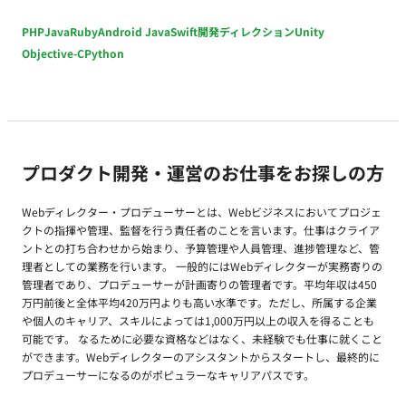
PHP
Java
Ruby
Android Java
Swift
開発ディレクション
Unity
Objective-C
Python
プロダクト開発・運営のお仕事をお探しの方
Webディレクター・プロデューサーとは、Webビジネスにおいてプロジェ
クトの指揮や管理、監督を行う責任者のことを言います。仕事はクライア
ントとの打ち合わせから始まり、予算管理や人員管理、進捗管理など、管
理者としての業務を行います。 一般的にはWebディレクターが実務寄りの
管理者であり、プロデューサーが計画寄りの管理者です。平均年収は450
万円前後と全体平均420万円よりも高い水準です。ただし、所属する企業
や個人のキャリア、スキルによっては1,000万円以上の収入を得ることも
可能です。 なるために必要な資格などはなく、未経験でも仕事に就くこと
ができます。Webディレクターのアシスタントからスタートし、最終的に
プロデューサーになるのがポピュラーなキャリアパスです。