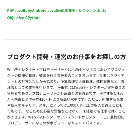
PHP
Java
Ruby
Android Java
Swift
開発ディレクション
Unity
Objective-C
Python
プロダクト開発・運営のお仕事をお探しの方
Webディレクター・プロデューサーとは、Webビジネスにおいてプロジェ
クトの指揮や管理、監督を行う責任者のことを言います。仕事はクライア
ントとの打ち合わせから始まり、予算管理や人員管理、進捗管理など、管
理者としての業務を行います。 一般的にはWebディレクターが実務寄りの
管理者であり、プロデューサーが計画寄りの管理者です。平均年収は450
万円前後と全体平均420万円よりも高い水準です。ただし、所属する企業
や個人のキャリア、スキルによっては1,000万円以上の収入を得ることも
可能です。 なるために必要な資格などはなく、未経験でも仕事に就くこと
ができます。Webディレクターのアシスタントからスタートし、最終的に
プロデューサーになるのがポピュラーなキャリアパスです。