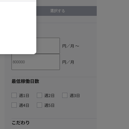
選択する
単価
円／月 〜
円／月
最低稼働日数
週1日
週2日
週3日
週4日
週5日
こだわり