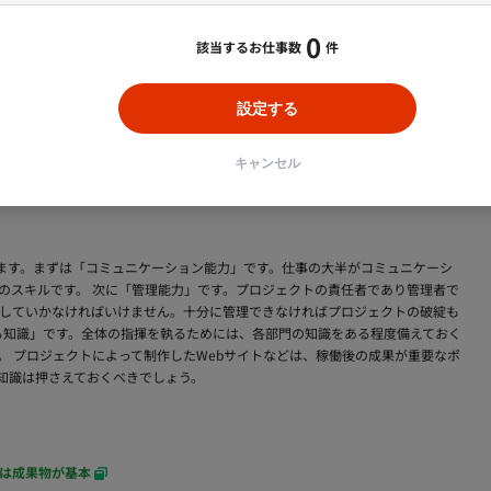
探しの方
0
該当するお仕事数
件
おいてプロジェクトの指揮や管理、監督を行う責任者のことを言います。仕事はク
進捗管理など、管理者としての業務を行います。 一般的にはWebディレクター
設定する
です。平均年収は450万円前後と全体平均420万円よりも高い水準です。ただ
0万円以上の収入を得ることも可能です。 なるために必要な資格などはなく、未
シスタントからスタートし、最終的にプロデューサーになるのがポピュラーなキ
キャンセル
ります。まずは「コミュニケーション能力」です。仕事の大半がコミュニケーシ
のスキルです。 次に「管理能力」です。プロジェクトの責任者であり管理者で
していかなければいけません。十分に管理できなければプロジェクトの破綻も
する知識」です。全体の指揮を執るためには、各部門の知識をある程度備えておく
。 プロジェクトによって制作したWebサイトなどは、稼働後の成果が重要なポ
る知識は押さえておくべきでしょう。
は成果物が基本