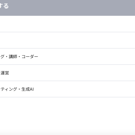
する
し広い条件設定で検索してみてください。
ドエンジニア
フロントエンジニア
ニア・Androidエンジニア
ゲームプログラマ・エンジニ
アートディレクター・クリエイ
ナー・UI/UXデザイナー
ンジニア
セキュリティエンジニア
ング・講師・コーダー
ター
ジニア・テクニカルサポート
AIエンジニア・機械学習エン
ー
Webライター
ジニア・Androidエンジニア
ゲームプログラマ・エンジニア
クデザイナー・CGデザイナー・イ
・運営
ター
ンジニア・テクニカルサポート
AIエンジニア・機械学習エンジニア
訳・その他ライター
レクター・プロデューサー・プロジェ
データアナリスト・データサ
ティング・生成AI
ジャー
ン
Unity
Objective-C
Python
・メディア運用
DX推進
ンサルタント・ITコンサルタント
ント・企画・セールス
採用・組織開発・制度設計
エンジニアリング