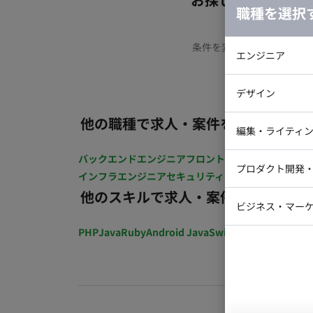
職種を選択
条件を変更するか、もう少
エンジニア
バックエン
デザイン
iOSエンジ
他の職種で求人・案件を探す
Webデザイ
インフラエ
編集・ライティ
テストエン
Webコーダ
バックエンドエンジニア
フロントエンジニア
iOSエン
グラフィッ
プロダクト開発
インフラエンジニア
セキュリティエンジニア
ラストレー
テストエ
編集者・翻
他のスキルで求人・案件を探す
Webディ
ビジネス・マーケ
クトマネー
PHP
Java
Ruby
Android Java
Swift
開発ディレクショ
マーケター
システムコ
コンサルタ
プロンプト