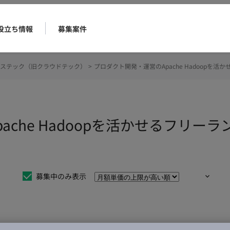
役立ち情報
募集案件
ステック（旧クラウドテック）
>
プロダクト開発・運営のApache Hadoopを
ache Hadoopを活かせるフリー
募集中のみ表示
仕事は見つかりませんでした。