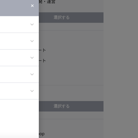
プロダクト開発・運営
選択する
稼働形態
ア
フルリモート
ティブディレク
一部リモート
ジニア
常駐
エリア
イエンティスト
選択する
スキル
Apache Hadoop