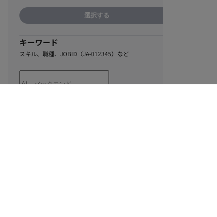
選択する
キーワード
スキル、職種、JOBID（JA-012345）など
0
該当するお仕事数
件
この条件で絞り込む