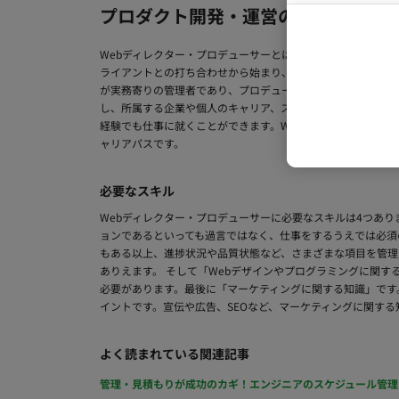
プロダクト開発・運営のお仕事をお
Webディレクター・プロデューサーとは、Webビジネスに
ライアントとの打ち合わせから始まり、予算管理や人員管理、
が実務寄りの管理者であり、プロデューサーが計画寄りの管理者
し、所属する企業や個人のキャリア、スキルによっては1,00
経験でも仕事に就くことができます。Webディレクターのア
ャリアパスです。
必要なスキル
Webディレクター・プロデューサーに必要なスキルは4つあ
ョンであるといっても過言ではなく、仕事をするうえでは必須
もある以上、進捗状況や品質状態など、さまざまな項目を管理
ありえます。 そして「Webデザインやプログラミングに関
必要があります。最後に「マーケティングに関する知識」です
イントです。宣伝や広告、SEOなど、マーケティングに関す
よく読まれている関連記事
管理・見積もりが成功のカギ！エンジニアのスケジュール管理