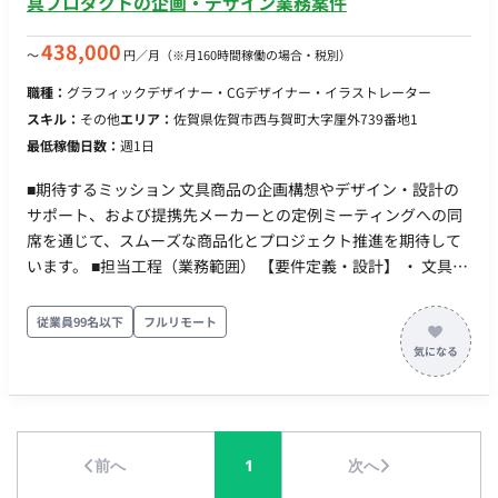
具プロダクトの企画・デザイン業務案件
438,000
〜
円／月
（※月160時間稼働の場合・税別）
職種：
グラフィックデザイナー・CGデザイナー・イラストレーター
スキル：
その他
エリア：
佐賀県佐賀市西与賀町大字厘外739番地1
最低稼働日数：
週1日
■期待するミッション 文具商品の企画構想やデザイン・設計の
サポート、および提携先メーカーとの定例ミーティングへの同
席を通じて、スムーズな商品化とプロジェクト推進を期待して
います。 ■担当工程（業務範囲） 【要件定義・設計】 ・ 文具プ
ロダクトの企画案・デザイン案の作成 ・ 文具特有の設計や使い
勝手・感覚を考慮したアドバイスおよび提案 ・ 海外提携先メー
従業員99名以下
フルリモート
カーとのオンラインミーティングへの同席（月1回程度、朝一ま
たは夕方帯を想定） 【商談への同席】 必要に応じて営業先や取
引先とのオンライン商談に同席し、専門的な観点からサポート
を行います。（※中国語の通訳や実務は別スタッフが担当する
ため、語学力は不要です） ■働き方 ・ 稼働量：週1日〜 ・ リモ
前へ
1
次へ
ート稼働：フルリモート ・ フレックス稼働：可能