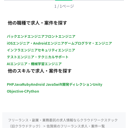
1
/
1
ページ
他の職種で求人・案件を探す
バックエンドエンジニア
フロントエンジニア
iOSエンジニア・Androidエンジニア
ゲームプログラマ・エンジニア
インフラエンジニア
セキュリティエンジニア
テストエンジニア・テクニカルサポート
AIエンジニア・機械学習エンジニア
他のスキルで求人・案件を探す
PHP
Java
Ruby
Android Java
Swift
開発ディレクション
Unity
Objective-C
Python
フリーランス・副業・業務委託の求人情報ならクラウドワークステック
（旧クラウドテック）
>
佐賀県のフリーランス求人・案件一覧