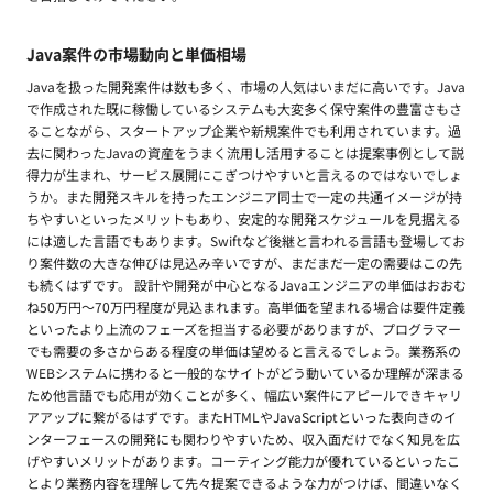
Java案件の市場動向と単価相場
Javaを扱った開発案件は数も多く、市場の人気はいまだに高いです。Java
で作成された既に稼働しているシステムも大変多く保守案件の豊富さもさ
ることながら、スタートアップ企業や新規案件でも利用されています。過
去に関わったJavaの資産をうまく流用し活用することは提案事例として説
得力が生まれ、サービス展開にこぎつけやすいと言えるのではないでしょ
うか。また開発スキルを持ったエンジニア同士で一定の共通イメージが持
ちやすいといったメリットもあり、安定的な開発スケジュールを見据える
には適した言語でもあります。Swiftなど後継と言われる言語も登場してお
り案件数の大きな伸びは見込み辛いですが、まだまだ一定の需要はこの先
も続くはずです。 設計や開発が中心となるJavaエンジニアの単価はおおむ
ね50万円〜70万円程度が見込まれます。高単価を望まれる場合は要件定義
といったより上流のフェーズを担当する必要がありますが、プログラマー
でも需要の多さからある程度の単価は望めると言えるでしょう。業務系の
WEBシステムに携わると一般的なサイトがどう動いているか理解が深まる
ため他言語でも応用が効くことが多く、幅広い案件にアピールできキャリ
アアップに繋がるはずです。またHTMLやJavaScriptといった表向きのイ
ンターフェースの開発にも関わりやすいため、収入面だけでなく知見を広
げやすいメリットがあります。コーティング能力が優れているといったこ
とより業務内容を理解して先々提案できるような力がつけば、間違いなく