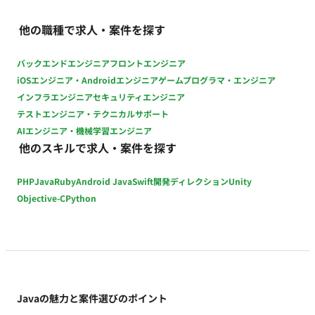
Boot, Vue.js 永続化： MySQL 構成管理： Docker, Ansible,
Terraform クラウドサービス： AWS(EC2, SQS, SNS, RDS等) 監
他の職種で求人・案件を探す
視： Datadog 開発環境： Mac, GitHub, JIRA, Jenkins, Slack,
IntelliJ IDEA ■案件の魅力（会社について・サービスについて）
バックエンドエンジニア
フロントエンジニア
・少数精鋭で開発しているため、裁量をもって開発を進めてい
iOSエンジニア・Androidエンジニア
ゲームプログラマ・エンジニア
くことができます ・エンジニアだけでなく、プロダクト責任者
インフラエンジニア
セキュリティエンジニア
やデザイナーとも密にコミュニケーションを取りながら開発を
テストエンジニア・テクニカルサポート
進められます ■働き方 ・10:00~19:00を基本としつつ、フレッ
AIエンジニア・機械学習エンジニア
クス ・週5日稼働(月～金曜日) ・週3日出社、週2日リモートの
他のスキルで求人・案件を探す
ハイブリッド勤務、出社曜日に指定はなし ・PC貸与
PHP
Java
Ruby
Android Java
Swift
開発ディレクション
Unity
Objective-C
Python
Javaの魅力と案件選びのポイント