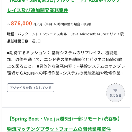
レイス及び追加開発業務案件
876,000
〜
円／月
（※月160時間稼働の場合・税別）
職種：
バックエンドエンジニア
スキル：
Java, Microsoft Azure
エリア：
駅
最低稼働日数：
週5日
■期待するミッション： 基幹システムのリプレイス、機能追
加、改修を通じて、エンド先の業務効率化とビジネス価値の向
上を図ること。 ■具体的な業務内容： - 基幹システムのオンプレ
環境からAzureへの移行作業 - システムの機能追加や改修作業 -
賃貸システムの維持管理と最適化 - 継続的な改善提案と実施 -
Javaを活用した追加機能開発 ■開発環境言語： - 言語：Java ■
アジャイルを取り入れている
リモート稼働について： 全ての案件はフルリモートでの稼働と
なります。場所を問わず、快適な環境で働けます。
【Spring Boot・Vue.js/週5日/一部リモート/渋谷駅】
物流マッチングプラットフォームの開発業務案件