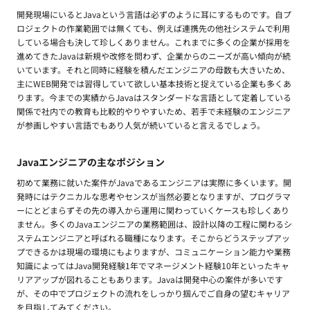
開発現場にいるとJavaという言語は必ずのように耳にするものです。自プ
ロジェクトの作業範囲では無くても、例えば連携先の他社システムで利用
している場合も決して珍しくありません。これまでに多くの企業が採用を
進めてきたJavaは新規や改修を問わず、企業からのニーズが高い傾向が続
いています。それと同時に経験を積んだエンジニアの母数も大きいため、
主にWEB開発では習得していて欲しい基本技術と捉えている企業も多くあ
ります。今までの実績からJavaはスタンダードな言語として定着している
関係で社内での教育も比較的やりやすいため、若手で未経験のエンジニア
が参画しやすい言語でもあり人気が続いていると言えるでしょう。
Javaエンジニアの主なポジション
初めて業務に就いた案件がJavaであるエンジニアは実際に多くいます。開
発時にはテクニカルな思考やセンスが当然必要となりますが、プログラマ
ーにとどまらずその先の導入から運用に関わっていくケースも珍しくあり
ません。多くのJavaエンジニアの業務範囲は、設計以降の工程に関わるシ
ステムエンジニアと呼ばれる職種になります。そこからどうステップアッ
プできるかは現場の環境にもよりますが、コミュニケーション能力や業務
知識によってはJava開発経験1年でマネージメント経験10年といったキャ
リアアップが図れることもあります。Javaは開発中心の案件が多いです
が、その中でプロジェクトの流れをしっかり掴んでご自身の望むキャリア
を目指してみてください。