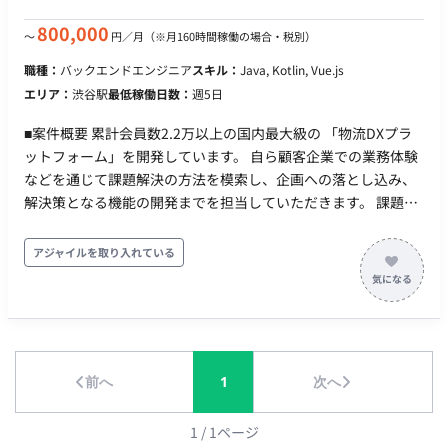
800,000
〜
円／月
（※月160時間稼働の場合・税別）
職種：
バックエンドエンジニア
スキル：
Java, Kotlin, Vue.js
エリア：
渋谷駅
最低稼働日数：
週5日
■案件概要 累計会員数2.2万以上の国内最大級の 「物流DXプラ
ットフォーム」を開発しています。 自ら顧客企業での業務体験
などを通じて課題解決の方法を模索し、企画への落とし込み、
解決策となる機能の開発までを担当していただきます。 課題の
根っこは何か？ 自分だったらどういう視点で運送会社を経営す
るか？ 慣習に縛られない理想の業界構造は？ 24年培ってきた顧
アジャイルを取り入れている
客基盤（信頼とデータ）を活かし、モックアップ/プロトタイプ
などを使って仮説を検証、エンジニアやPdM、セールス、CSな
ど全てのメンバーが一丸となり、「価値あるものを正しく」創
っていく文化を大事にしています。 ■具体的な業務内容 ・求荷
求車（既存）サービスの追加機能開発サービス ・求荷求車（既
前へ
1
次へ
存）サービスへの継続的な保守運用 ■業務の流れ アジャイルに
仮説検証を繰り返しながら、プロダクトを作っています。 ■開
発環境 言語：Kotlin, JavaScript, フレームワーク等：Spring
1
/
1
ページ