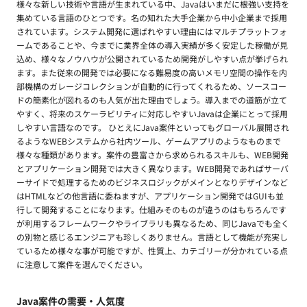
様々な新しい技術や言語が生まれている中、Javaはいまだに根強い支持を
集めている言語のひとつです。名の知れた大手企業から中小企業まで採用
されています。システム開発に選ばれやすい理由にはマルチプラットフォ
ームであることや、今までに業界全体の導入実績が多く安定した稼働が見
込め、様々なノウハウが公開されているため開発がしやすい点が挙げられ
ます。また従来の開発では必要になる難易度の高いメモリ空間の操作を内
部機構のガレージコレクションが自動的に行ってくれるため、ソースコー
ドの簡素化が図れるのも人気が出た理由でしょう。導入までの道筋が立て
やすく、将来のスケーラビリティに対応しやすいJavaは企業にとって採用
しやすい言語なのです。 ひとえにJava案件といってもグローバル展開され
るようなWEBシステムから社内ツール、ゲームアプリのようなものまで
様々な種類があります。案件の豊富さから求められるスキルも、WEB開発
とアプリケーション開発では大きく異なります。WEB開発であればサーバ
ーサイドで処理するためのビジネスロジックがメインとなりデザインなど
はHTMLなどの他言語に委ねますが、アプリケーション開発ではGUIも並
行して開発することになります。仕組みそのものが違うのはもちろんです
が利用するフレームワークやライブラリも異なるため、同じJavaでも全く
の別物と感じるエンジニアも珍しくありません。言語として機能が充実し
ているため様々な事が可能ですが、性質上、カテゴリーが分かれている点
に注意して案件を選んでください。
Java案件の需要・人気度