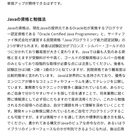
単価アップが期待できるはずです。
Javaの資格と勉強法
Javaの資格は、現在Javaの提供元であるOracle社が実施するプログラマ
ー認定資格である「Oracle Certified Java Programmer」と、サーティフ
ァイ株式会社が運営する民間資格「Javaプログラミング能力認定試験」の
2つが挙げられます。前者は試験区分がブロンズ・シルバー・ゴールドの3
つに分かれており難易度が大きく変わります。Javaでは最も人気のある資
格と言えますが受験料がやや高く、ゴールドの受験資格はシルバー合格者
のみとなっており段階的な取得が必要な点には注意してください。後者も
試験区分は3級・2級・1級の3つと似ていますが、民間資格であり難易度は
比較的簡単と言われています。 Javaは世界的にも支持されており、優秀な
エンジニアが様々なコミュニティやフォーラムを通してナレッジを公開し
ています。業務寄りなテクニックが数多く議論されているため、あらかじ
めご自身で分かりやすいサイトを探して目を通すことで、将来業務に就く
際に情報源として必ず役にたちますので是非活用ください。これから勉強
される方の習得への近道は、自分で課題を持って理解を深めていくことで
す。開発キットは無償公開されているためご自宅でプログラミングするこ
とも可能ですが、まずは情報サイトを通して流れや標準的な書き方を掴ん
でください。書かれてある構文がJavaのピュアな命令なのか、あるいはラ
イブラリのインターフェースなのかが判別できるようになれば、後は応用