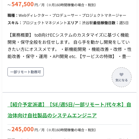
547,500
〜
円／月
（※月160時間稼働の場合・税別）
職種：
Webディレクター・プロデューサー・プロジェクトマネージャー
スキル：
プロジェクトマネジメント
エリア：
渋谷駅
最低稼働日数：
週5日
【業務概要】 toB向けECシステムのカスタマイズに基づく機能
開発・保守全般をお任せします。 自ら手を動かし開発をしてい
きたい方にオススメです。 ・新機能開発 ・機能改善・改修 ・性
能改善 ・保守・運用 ・API開発 etc. 【サービスの特徴】 ・豊富
なAPIを活用したカスタママイズしやすいECサイト構築 ・サイ
トを横断したデータ共有・分離が可能 ・マルチサイトにも対応
一部リモート勤務可
【就業形態について】 週2日の勤務を原則お願いしておりま
す。 メンバーに関してもチームによって出社日を合わせている
可能性もあるため、 オフラインでのコミュニケーションも取り
やすいです！ ◆補足◆ 上場企業のグループ会社として、国内ト
【紹介予定派遣】【SE/週5日/一部リモート/代々木】自
ップクラスのECを運用しております。 業務委託者でも社員食
堂・社員カフェの無料利用できます！ 現在、複数プロジェクト
治体向け自社製品のシステムエンジニア
が並行して動いており、 アーキテクチャは同様なので、フィッ
トされれば長く開発に従事いただける現場となっております。
245,000
〜
円／月
（※月160時間稼働の場合・税別）
◆主な開発環境・ツール◆ ・開発言語：Java・PHP ・OS：