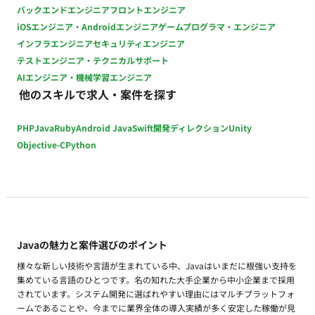
240,000円（基本給220,000円～224,000円等を含む/月） ※キ
バックエンドエンジニア
フロントエンジニア
ャリア・スキル・希望を考慮の上決定 昇給：あり 賞与：あり
iOSエンジニア・Androidエンジニア
ゲームプログラマ・エンジニア
加入保険：社会保険完備 受動喫煙対策：あり（確認中） 福利厚
インフラエンジニア
セキュリティエンジニア
生・待遇：通勤手当、家族手当、住宅手当、健康保険、厚生年
テストエンジニア・テクニカルサポート
金保険、雇用保険、労災保険、退職金制度 ＜各手当・制度補足
AIエンジニア・機械学習エンジニア
＞ 通勤手当：実費支給 家族手当：扶養家族の人数に応じて、
他のスキルで求人・案件を探す
3,000～20,000円 住宅手当：家賃等の額に応じて6,000～
15,000円 社会保険：各種社会保険完備 退職金制度：確定拠出年
PHP
Java
Ruby
Android Java
Swift
開発ディレクション
Unity
金または前払い退職金のいずれかを選択 社内研修、社外研修 規
定資格の受験料補助および合格時に報奨金
Objective-C
Python
Javaの魅力と案件選びのポイント
様々な新しい技術や言語が生まれている中、Javaはいまだに根強い支持を
集めている言語のひとつです。名の知れた大手企業から中小企業まで採用
されています。システム開発に選ばれやすい理由にはマルチプラットフォ
ームであることや、今までに業界全体の導入実績が多く安定した稼働が見