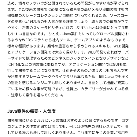
込め、様々なノウハウが公開されているため開発がしやすい点が挙げられ
ます。また従来の開発では必要になる難易度の高いメモリ空間の操作を内
部機構のガレージコレクションが自動的に行ってくれるため、ソースコー
ドの簡素化が図れるのも人気が出た理由でしょう。導入までの道筋が立て
やすく、将来のスケーラビリティに対応しやすいJavaは企業にとって採用
しやすい言語なのです。 ひとえにJava案件といってもグローバル展開され
るようなWEBシステムから社内ツール、ゲームアプリのようなものまで
様々な種類があります。案件の豊富さから求められるスキルも、WEB開発
とアプリケーション開発では大きく異なります。WEB開発であればサーバ
ーサイドで処理するためのビジネスロジックがメインとなりデザインなど
はHTMLなどの他言語に委ねますが、アプリケーション開発ではGUIも並
行して開発することになります。仕組みそのものが違うのはもちろんです
が利用するフレームワークやライブラリも異なるため、同じJavaでも全く
の別物と感じるエンジニアも珍しくありません。言語として機能が充実し
ているため様々な事が可能ですが、性質上、カテゴリーが分かれている点
に注意して案件を選んでください。
Java案件の需要・人気度
開発現場にいるとJavaという言語は必ずのように耳にするものです。自プ
ロジェクトの作業範囲では無くても、例えば連携先の他社システムで利用
している場合も決して珍しくありません。これまでに多くの企業が採用を