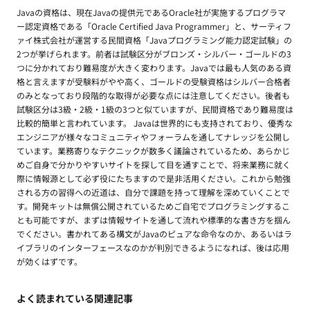
Javaの資格は、現在Javaの提供元であるOracle社が実施するプログラマ
ー認定資格である「Oracle Certified Java Programmer」と、サーティフ
ァイ株式会社が運営する民間資格「Javaプログラミング能力認定試験」の
2つが挙げられます。前者は試験区分がブロンズ・シルバー・ゴールドの3
つに分かれており難易度が大きく変わります。Javaでは最も人気のある資
格と言えますが受験料がやや高く、ゴールドの受験資格はシルバー合格者
のみとなっており段階的な取得が必要な点には注意してください。後者も
試験区分は3級・2級・1級の3つと似ていますが、民間資格であり難易度は
比較的簡単と言われています。 Javaは世界的にも支持されており、優秀な
エンジニアが様々なコミュニティやフォーラムを通してナレッジを公開し
ています。業務寄りなテクニックが数多く議論されているため、あらかじ
めご自身で分かりやすいサイトを探して目を通すことで、将来業務に就く
際に情報源として必ず役にたちますので是非活用ください。これから勉強
される方の習得への近道は、自分で課題を持って理解を深めていくことで
す。開発キットは無償公開されているためご自宅でプログラミングするこ
とも可能ですが、まずは情報サイトを通して流れや標準的な書き方を掴ん
でください。書かれてある構文がJavaのピュアな命令なのか、あるいはラ
イブラリのインターフェースなのかが判別できるようになれば、後は応用
が効くはずです。
よく読まれている関連記事