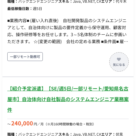
職種：
バックエンドエンジニア
スキル：
Java, VB.NET, C#
エリア：
代々木
Linux（CentOS） ・DB：MySQL ・クラウド：AWS ・コミュニ
最低稼働日数：
週5日
ケーションツール：Slack・ZOOM・Teams・Google meet ・ソ
ースコード管理ツール：Git・Bitbucket ・タスク管理ツール：
■業務内容■ (雇い入れ直後) 自社開発製品のシステムエンジニ
Backlog・Redmine
アとして、自治体向けに製品の要件定義から保守運用、顧客対
応、操作研修等をお任せします。3～5名体制のチームに参画い
ただきます。 ☆(変更の範囲) 会社の定める業務 ■条件面■ 雇用
形態：正社員 契約期間：3～6か月は派遣契約、以後正社員登用
予定 試用期間：紹介予定派遣のためなし 休日・休暇：完全週休
一部リモート勤務可
2日制（休日は土日祝日） 年間有給休暇10日～20日（下限日数
は、入社半年経過後の付与日数となります） 年間休日日数122
日 年末年始、年次有給、産前産後、育児休業／育児短時間勤
務、介護休業／看護短時間勤務 、チャージ休暇：毎年3日、慶
【紹介予定派遣】【SE/週5日/一部リモート/愛知県名古
弔休暇：連続2~7日、リフレッシュ休暇特別休暇(5～15日) リモ
ートワーク：入社後1か月程度は出社、以降は週2～3日程度の
屋市】自治体向け自社製品のシステムエンジニア業務案
在宅勤務可能 転籍・出向： 勤務地(雇入直後)：東京本社 ☆勤務
件
地(変更の範囲)：会社の定める場所 稼動時間：9：00～17：
30（フレックス制度あり） 時間外労働：有 年収：410万円～
240,000
〜
円／月
（※月160時間稼働の場合・税別）
420万円 ■賃金形態：月給制(派遣期間時は時給制) ■派遣期間時
時給：2,000円 ■月額：236,000円～245,000円（基本給220,000
職種：
バックエンドエンジニア
スキル：
Java, VB.NET, C#
エリア：
伏見