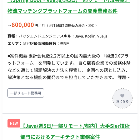
物流マッチングプラットフォームの開発業務案件
800,000
〜
円／月
（※月160時間稼働の場合・税別）
職種：
バックエンドエンジニア
スキル：
Java, Kotlin, Vue.js
エリア：
渋谷駅
最低稼働日数：
週5日
■案件概要 累計会員数2.2万以上の国内最大級の 「物流DXプラ
ットフォーム」を開発しています。 自ら顧客企業での業務体験
などを通じて課題解決の方法を模索し、企画への落とし込み、
解決策となる機能の開発までを担当していただきます。 課題の
根っこは何か？ 自分だったらどういう視点で運送会社を経営す
るか？ 慣習に縛られない理想の業界構造は？ 24年培ってきた顧
一部リモート勤務可
客基盤（信頼とデータ）を活かし、モックアップ/プロトタイプ
などを使って仮説を検証、エンジニアやPdM、セールス、CSな
ど全てのメンバーが一丸となり、「価値あるものを正しく」創
っていく文化を大事にしています。 ■具体的な業務内容 ・求荷
NEW
【Java/週5日/一部リモート/都内】大手SIer技術
求車（既存）サービスの追加機能開発サービス ・求荷求車（既
存）サービスへの継続的な保守運用 ■業務の流れ アジャイルに
部門におけるアーキテクト業務案件