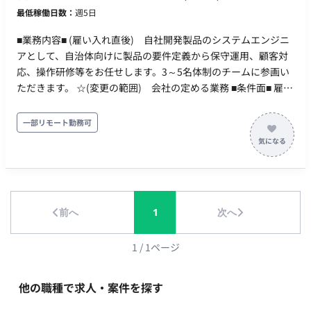
円～224,000円等を含む/月） ※キャリア・スキル・希望を考慮
最低稼働日数：
週5日
の上決定 昇給：あり 賞与：あり 加入保険：社会保険完備 受動
喫煙対策：あり（確認中） 福利厚生・待遇：通勤手当、家族手
■業務内容■ (雇い入れ直後) 自社開発製品のシステムエンジニ
当、住宅手当、健康保険、厚生年金保険、雇用保険、労災保
アとして、自治体向けに製品の要件定義から保守運用、顧客対
険、退職金制度 ＜各手当・制度補足＞ 通勤手当：実費支給 家
応、操作研修等をお任せします。3～5名体制のチームに参画い
族手当：扶養家族の人数に応じて、3,000～20,000円 住宅手
ただきます。 ☆(変更の範囲) 会社の定める業務 ■条件面■ 雇用
当：家賃等の額に応じて6,000～15,000円 社会保険：各種社会
形態：正社員 契約期間：3～6か月は派遣契約、以後正社員登用
保険完備 退職金制度：確定拠出年金または前払い退職金のいず
予定 試用期間：紹介予定派遣のためなし 休日・休暇：完全週休
一部リモート勤務可
れかを選択 社内研修、社外研修 規定資格の受験料補助および合
2日制（休日は土日祝日） 年間有給休暇10日～20日（下限日数
格時に報奨金
は、入社半年経過後の付与日数となります） 年間休日日数122
日 年末年始、年次有給、産前産後、育児休業／育児短時間勤
務、介護休業／看護短時間勤務 、チャージ休暇：毎年3日、慶
弔休暇：連続2~7日、リフレッシュ休暇特別休暇(5～15日) リモ
前へ
1
次へ
ートワーク：入社後1か月程度は出社、以降は週2～3日程度の
在宅勤務可能 転籍・出向： 勤務地(雇入直後)：東海支店（愛知
県名古屋市中区） ☆勤務地(変更の範囲)：会社の定める場所 稼
1
/
1
ページ
動時間：9：00～17：30（フレックス制度あり） 時間外労働：
有 年収：410万円～420万円 ■賃金形態：月給制(派遣期間時は
他の職種で求人・案件を探す
時給制) ■派遣期間時時給：1,900円 ■月額：236,000円～