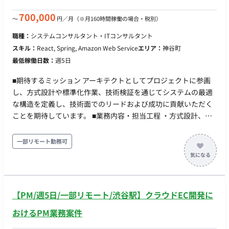
仮説検証を繰り返しながら、プロダクトを作っています。 ■開
発環境 言語：Kotlin, JavaScript, フレームワーク等：Spring
700,000
〜
円／月
（※月160時間稼働の場合・税別）
Boot, Vue.js 永続化： MySQL 構成管理： Docker, Ansible,
職種：
システムコンサルタント・ITコンサルタント
Terraform クラウドサービス： AWS(EC2, SQS, SNS, RDS等) 監
スキル：
React, Spring, Amazon Web Service
エリア：
神谷町
視： Datadog 開発環境： Mac, GitHub, JIRA, Jenkins, Slack,
最低稼働日数：
週5日
IntelliJ IDEA ■案件の魅力（会社について・サービスについて）
・少数精鋭で開発しているため、裁量をもって開発を進めてい
■期待するミッション アーキテクトとしてプロジェクトに参画
くことができます ・エンジニアだけでなく、プロダクト責任者
し、方式設計や標準化作業、技術検証を通じてシステムの最適
やデザイナーとも密にコミュニケーションを取りながら開発を
な構造を定義し、技術面でのリードおよび成功に貢献いただく
進められます ■働き方 ・10:00~19:00を基本としつつ、フレッ
ことを期待しています。 ■業務内容・担当工程 ・方式設計、標
クス ・週5日稼働(月～金曜日) ・週3日出社、週2日リモートの
準化作業、技術検証 ・アーキテクチャの検討・策定および技術
ハイブリッド勤務、出社曜日に指定はなし ・PC貸与
面でのリード ・各プロジェクト（航空会社向け予約管理システ
一部リモート勤務可
ム、運送会社向けDX、複合機メーカー業務システム等）におけ
る技術課題の解決 ・担当工程：要件定義、設計、実装、テスト
■開発環境 ・プログラミング：Java, TypeScript ・FW：React,
Spring ・インフラ：AWS, Azure ■働き方 ・稼働量：週5日 ・リ
【PM/週5日/一部リモート/渋谷駅】クラウドEC開発に
モート稼働：一部リモート ※打合せ時等に顧客先や大手
Sier（神谷町）に出社の可能性有り。完全リモート不可。案件
おけるPM業務案件
ごとに出社頻度にばらつきあり。 ・フレックス稼働：不可