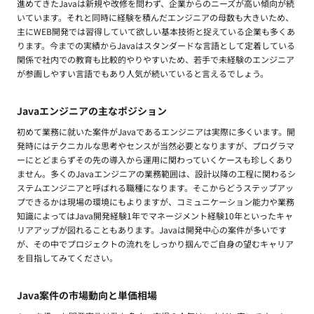
進めてきたJavaは新規や改修を問わず、企業からのニーズが高い傾向が続
いています。それと同時に経験を積んだエンジニアの母数も大きいため、
主にWEB開発では習得していて欲しい基本技術と捉えている企業も多くあ
ります。今までの実績からJavaはスタンダードな言語として定着している
関係で社内での教育も比較的やりやすいため、若手で未経験のエンジニア
が参画しやすい言語でもあり人気が続いていると言えるでしょう。
Javaエンジニアの主なポジション
初めて業務に就いた案件がJavaであるエンジニアは実際に多くいます。開
発時にはテクニカルな思考やセンスが当然必要となりますが、プログラマ
ーにとどまらずその先の導入から運用に関わっていくケースも珍しくあり
ません。多くのJavaエンジニアの業務範囲は、設計以降の工程に関わるシ
ステムエンジニアと呼ばれる職種になります。そこからどうステップアッ
プできるかは現場の環境にもよりますが、コミュニケーション能力や業務
知識によってはJava開発経験1年でマネージメント経験10年といったキャ
リアアップが図れることもあります。Javaは開発中心の案件が多いです
が、その中でプロジェクトの流れをしっかり掴んでご自身の望むキャリア
を目指してみてください。
Java案件の市場動向と単価相場