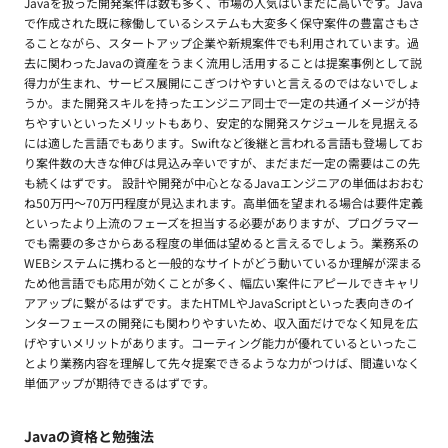
Javaを扱った開発案件は数も多く、市場の人気はいまだに高いです。Java
で作成された既に稼働しているシステムも大変多く保守案件の豊富さもさ
ることながら、スタートアップ企業や新規案件でも利用されています。過
去に関わったJavaの資産をうまく流用し活用することは提案事例として説
得力が生まれ、サービス展開にこぎつけやすいと言えるのではないでしょ
うか。また開発スキルを持ったエンジニア同士で一定の共通イメージが持
ちやすいといったメリットもあり、安定的な開発スケジュールを見据える
には適した言語でもあります。Swiftなど後継と言われる言語も登場してお
り案件数の大きな伸びは見込み辛いですが、まだまだ一定の需要はこの先
も続くはずです。 設計や開発が中心となるJavaエンジニアの単価はおおむ
ね50万円〜70万円程度が見込まれます。高単価を望まれる場合は要件定義
といったより上流のフェーズを担当する必要がありますが、プログラマー
でも需要の多さからある程度の単価は望めると言えるでしょう。業務系の
WEBシステムに携わると一般的なサイトがどう動いているか理解が深まる
ため他言語でも応用が効くことが多く、幅広い案件にアピールできキャリ
アアップに繋がるはずです。またHTMLやJavaScriptといった表向きのイ
ンターフェースの開発にも関わりやすいため、収入面だけでなく知見を広
げやすいメリットがあります。コーティング能力が優れているといったこ
とより業務内容を理解して先々提案できるような力がつけば、間違いなく
単価アップが期待できるはずです。
Javaの資格と勉強法