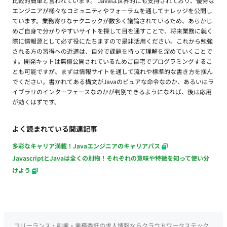
比較的簡単と言われています。 Javaは世界的にも支持されており、優秀な
エンジニアが様々なコミュニティやフォーラムを通してナレッジを公開し
ています。業務寄りなテクニックが数多く議論されているため、あらかじ
めご自身で分かりやすいサイトを探して目を通すことで、将来業務に就く
際に情報源として必ず役にたちますので是非活用ください。これから勉強
される方の習得への近道は、自分で課題を持って理解を深めていくことで
す。開発キットは無償公開されているためご自宅でプログラミングするこ
とも可能ですが、まずは情報サイトを通して流れや標準的な書き方を掴ん
でください。書かれてある構文がJavaのピュアな命令なのか、あるいはラ
イブラリのインターフェースなのかが判別できるようになれば、後は応用
が効くはずです。
よく読まれている関連記事
多彩なキャリア満載！Javaエンジニアのキャリアパス
JavascriptとJavaは全くの別物！それぞれの意味や特徴を知って使い分
けよう
フリーランス・副業・業務委託の求人情報ならクラウドワークステック