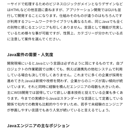
ーサイドで処理するためのビジネスロジックがメインとなりデザインなど
はHTMLなどの他言語に委ねますが、アプリケーション開発ではGUIも並
行して開発することになります。仕組みそのものが違うのはもちろんです
が利用するフレームワークやライブラリも異なるため、同じJavaでも全く
の別物と感じるエンジニアも珍しくありません。言語として機能が充実し
ているため様々な事が可能ですが、性質上、カテゴリーが分かれている点
に注意して案件を選んでください。
Java案件の需要・人気度
開発現場にいるとJavaという言語は必ずのように耳にするものです。自プ
ロジェクトの作業範囲では無くても、例えば連携先の他社システムで利用
している場合も決して珍しくありません。これまでに多くの企業が採用を
進めてきたJavaは新規や改修を問わず、企業からのニーズが高い傾向が続
いています。それと同時に経験を積んだエンジニアの母数も大きいため、
主にWEB開発では習得していて欲しい基本技術と捉えている企業も多くあ
ります。今までの実績からJavaはスタンダードな言語として定着している
関係で社内での教育も比較的やりやすいため、若手で未経験のエンジニア
が参画しやすい言語でもあり人気が続いていると言えるでしょう。
Javaエンジニアの主なポジション