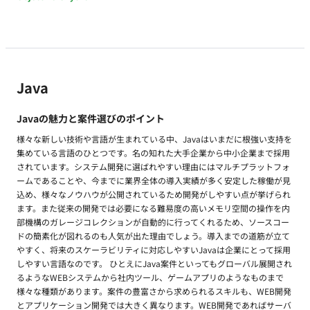
Java
Javaの魅力と案件選びのポイント
様々な新しい技術や言語が生まれている中、Javaはいまだに根強い支持を
集めている言語のひとつです。名の知れた大手企業から中小企業まで採用
されています。システム開発に選ばれやすい理由にはマルチプラットフォ
ームであることや、今までに業界全体の導入実績が多く安定した稼働が見
込め、様々なノウハウが公開されているため開発がしやすい点が挙げられ
ます。また従来の開発では必要になる難易度の高いメモリ空間の操作を内
部機構のガレージコレクションが自動的に行ってくれるため、ソースコー
ドの簡素化が図れるのも人気が出た理由でしょう。導入までの道筋が立て
やすく、将来のスケーラビリティに対応しやすいJavaは企業にとって採用
しやすい言語なのです。 ひとえにJava案件といってもグローバル展開され
るようなWEBシステムから社内ツール、ゲームアプリのようなものまで
様々な種類があります。案件の豊富さから求められるスキルも、WEB開発
とアプリケーション開発では大きく異なります。WEB開発であればサーバ