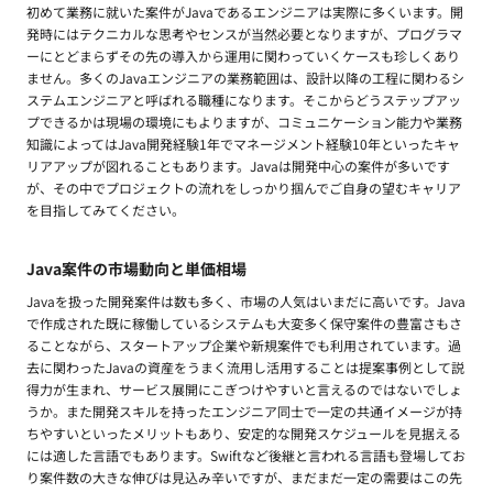
初めて業務に就いた案件がJavaであるエンジニアは実際に多くいます。開
発時にはテクニカルな思考やセンスが当然必要となりますが、プログラマ
ーにとどまらずその先の導入から運用に関わっていくケースも珍しくあり
ません。多くのJavaエンジニアの業務範囲は、設計以降の工程に関わるシ
ステムエンジニアと呼ばれる職種になります。そこからどうステップアッ
プできるかは現場の環境にもよりますが、コミュニケーション能力や業務
知識によってはJava開発経験1年でマネージメント経験10年といったキャ
リアアップが図れることもあります。Javaは開発中心の案件が多いです
が、その中でプロジェクトの流れをしっかり掴んでご自身の望むキャリア
を目指してみてください。
Java案件の市場動向と単価相場
Javaを扱った開発案件は数も多く、市場の人気はいまだに高いです。Java
で作成された既に稼働しているシステムも大変多く保守案件の豊富さもさ
ることながら、スタートアップ企業や新規案件でも利用されています。過
去に関わったJavaの資産をうまく流用し活用することは提案事例として説
得力が生まれ、サービス展開にこぎつけやすいと言えるのではないでしょ
うか。また開発スキルを持ったエンジニア同士で一定の共通イメージが持
ちやすいといったメリットもあり、安定的な開発スケジュールを見据える
には適した言語でもあります。Swiftなど後継と言われる言語も登場してお
り案件数の大きな伸びは見込み辛いですが、まだまだ一定の需要はこの先