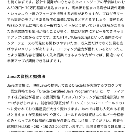
も続くはずです。 設計や開発が中心となるJavaエンジニアの単価はおおむ
ね50万円〜70万円程度が見込まれます。高単価を望まれる場合は要件定義
といったより上流のフェーズを担当する必要がありますが、プログラマー
でも需要の多さからある程度の単価は望めると言えるでしょう。業務系の
WEBシステムに携わると一般的なサイトがどう動いているか理解が深まる
ため他言語でも応用が効くことが多く、幅広い案件にアピールできキャリ
アアップに繋がるはずです。またHTMLやJavaScriptといった表向きのイ
ンターフェースの開発にも関わりやすいため、収入面だけでなく知見を広
げやすいメリットがあります。コーティング能力が優れているといったこ
とより業務内容を理解して先々提案できるような力がつけば、間違いなく
単価アップが期待できるはずです。
Javaの資格と勉強法
Javaの資格は、現在Javaの提供元であるOracle社が実施するプログラマ
ー認定資格である「Oracle Certified Java Programmer」と、サーティフ
ァイ株式会社が運営する民間資格「Javaプログラミング能力認定試験」の
2つが挙げられます。前者は試験区分がブロンズ・シルバー・ゴールドの3
つに分かれており難易度が大きく変わります。Javaでは最も人気のある資
格と言えますが受験料がやや高く、ゴールドの受験資格はシルバー合格者
のみとなっており段階的な取得が必要な点には注意してください。後者も
試験区分は3級・2級・1級の3つと似ていますが、民間資格であり難易度は