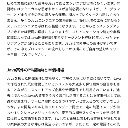
初めて業務に就いた案件がJavaであるエンジニアは実際に多くいます。開
発時にはテクニカルな思考やセンスが当然必要となりますが、プログラマ
ーにとどまらずその先の導入から運用に関わっていくケースも珍しくあり
ません。多くのJavaエンジニアの業務範囲は、設計以降の工程に関わるシ
ステムエンジニアと呼ばれる職種になります。そこからどうステップアッ
プできるかは現場の環境にもよりますが、コミュニケーション能力や業務
知識によってはJava開発経験1年でマネージメント経験10年といったキャ
リアアップが図れることもあります。Javaは開発中心の案件が多いです
が、その中でプロジェクトの流れをしっかり掴んでご自身の望むキャリア
を目指してみてください。
Java案件の市場動向と単価相場
Javaを扱った開発案件は数も多く、市場の人気はいまだに高いです。Java
で作成された既に稼働しているシステムも大変多く保守案件の豊富さもさ
ることながら、スタートアップ企業や新規案件でも利用されています。過
去に関わったJavaの資産をうまく流用し活用することは提案事例として説
得力が生まれ、サービス展開にこぎつけやすいと言えるのではないでしょ
うか。また開発スキルを持ったエンジニア同士で一定の共通イメージが持
ちやすいといったメリットもあり、安定的な開発スケジュールを見据える
には適した言語でもあります。Swiftなど後継と言われる言語も登場してお
り案件数の大きな伸びは見込み辛いですが、まだまだ一定の需要はこの先