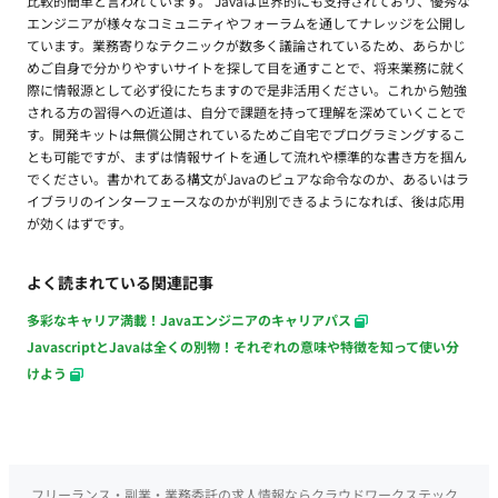
比較的簡単と言われています。 Javaは世界的にも支持されており、優秀な
エンジニアが様々なコミュニティやフォーラムを通してナレッジを公開し
ています。業務寄りなテクニックが数多く議論されているため、あらかじ
めご自身で分かりやすいサイトを探して目を通すことで、将来業務に就く
際に情報源として必ず役にたちますので是非活用ください。これから勉強
される方の習得への近道は、自分で課題を持って理解を深めていくことで
す。開発キットは無償公開されているためご自宅でプログラミングするこ
とも可能ですが、まずは情報サイトを通して流れや標準的な書き方を掴ん
でください。書かれてある構文がJavaのピュアな命令なのか、あるいはラ
イブラリのインターフェースなのかが判別できるようになれば、後は応用
が効くはずです。
よく読まれている関連記事
多彩なキャリア満載！Javaエンジニアのキャリアパス
JavascriptとJavaは全くの別物！それぞれの意味や特徴を知って使い分
けよう
フリーランス・副業・業務委託の求人情報ならクラウドワークステック