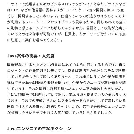
ーサイドで処理するためのビジネスロジックがメインとなりデザインなど
はHTMLなどの他言語に委ねますが、アプリケーション開発ではGUIも並
行して開発することになります。仕組みそのものが違うのはもちろんです
が利用するフレームワークやライブラリも異なるため、同じJavaでも全く
の別物と感じるエンジニアも珍しくありません。言語として機能が充実し
ているため様々な事が可能ですが、性質上、カテゴリーが分かれている点
に注意して案件を選んでください。
Java案件の需要・人気度
開発現場にいるとJavaという言語は必ずのように耳にするものです。自プ
ロジェクトの作業範囲では無くても、例えば連携先の他社システムで利用
している場合も決して珍しくありません。これまでに多くの企業が採用を
進めてきたJavaは新規や改修を問わず、企業からのニーズが高い傾向が続
いています。それと同時に経験を積んだエンジニアの母数も大きいため、
主にWEB開発では習得していて欲しい基本技術と捉えている企業も多くあ
ります。今までの実績からJavaはスタンダードな言語として定着している
関係で社内での教育も比較的やりやすいため、若手で未経験のエンジニア
が参画しやすい言語でもあり人気が続いていると言えるでしょう。
Javaエンジニアの主なポジション