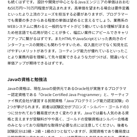
も続くはずです。 設計や開発が中心となるJavaエンジニアの単価はおおむ
ね50万円〜70万円程度が見込まれます。高単価を望まれる場合は要件定義
といったより上流のフェーズを担当する必要がありますが、プログラマー
でも需要の多さからある程度の単価は望めると言えるでしょう。業務系の
WEBシステムに携わると一般的なサイトがどう動いているか理解が深まる
ため他言語でも応用が効くことが多く、幅広い案件にアピールできキャリ
アアップに繋がるはずです。またHTMLやJavaScriptといった表向きのイ
ンターフェースの開発にも関わりやすいため、収入面だけでなく知見を広
げやすいメリットがあります。コーティング能力が優れているといったこ
とより業務内容を理解して先々提案できるような力がつけば、間違いなく
単価アップが期待できるはずです。
Javaの資格と勉強法
Javaの資格は、現在Javaの提供元であるOracle社が実施するプログラマ
ー認定資格である「Oracle Certified Java Programmer」と、サーティフ
ァイ株式会社が運営する民間資格「Javaプログラミング能力認定試験」の
2つが挙げられます。前者は試験区分がブロンズ・シルバー・ゴールドの3
つに分かれており難易度が大きく変わります。Javaでは最も人気のある資
格と言えますが受験料がやや高く、ゴールドの受験資格はシルバー合格者
のみとなっており段階的な取得が必要な点には注意してください。後者も
試験区分は3級・2級・1級の3つと似ていますが、民間資格であり難易度は