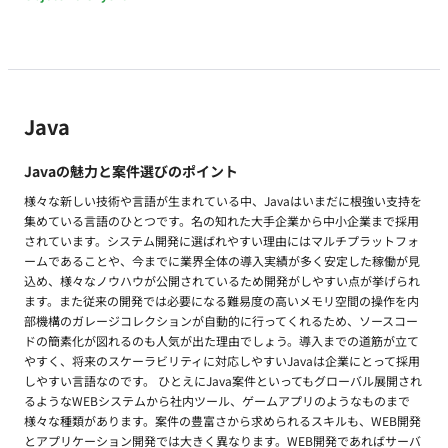
Java
Javaの魅力と案件選びのポイント
様々な新しい技術や言語が生まれている中、Javaはいまだに根強い支持を
集めている言語のひとつです。名の知れた大手企業から中小企業まで採用
されています。システム開発に選ばれやすい理由にはマルチプラットフォ
ームであることや、今までに業界全体の導入実績が多く安定した稼働が見
込め、様々なノウハウが公開されているため開発がしやすい点が挙げられ
ます。また従来の開発では必要になる難易度の高いメモリ空間の操作を内
部機構のガレージコレクションが自動的に行ってくれるため、ソースコー
ドの簡素化が図れるのも人気が出た理由でしょう。導入までの道筋が立て
やすく、将来のスケーラビリティに対応しやすいJavaは企業にとって採用
しやすい言語なのです。 ひとえにJava案件といってもグローバル展開され
るようなWEBシステムから社内ツール、ゲームアプリのようなものまで
様々な種類があります。案件の豊富さから求められるスキルも、WEB開発
とアプリケーション開発では大きく異なります。WEB開発であればサーバ