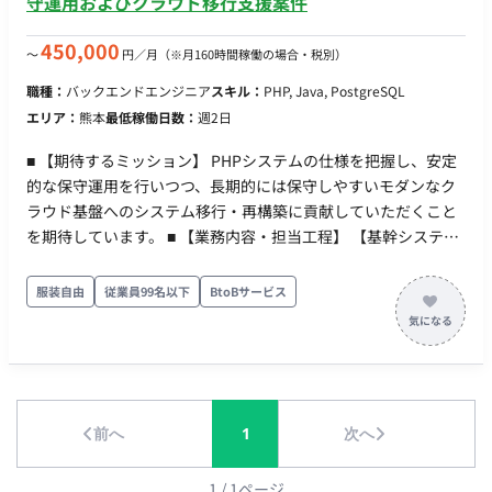
守運用およびクラウド移行支援案件
450,000
〜
円／月
（※月160時間稼働の場合・税別）
職種：
バックエンドエンジニア
スキル：
PHP, Java, PostgreSQL
エリア：
熊本
最低稼働日数：
週2日
■ 【期待するミッション】 PHPシステムの仕様を把握し、安定
的な保守運用を行いつつ、長期的には保守しやすいモダンなク
ラウド基盤へのシステム移行・再構築に貢献していただくこと
を期待しています。 ■ 【業務内容・担当工程】 【基幹システム
の保守運用および移行に向けた開発】 既存のPHPベースの基幹
システムの保守運用、外部APIとの連携処理実装、およびLinux
服装自由
従業員99名以下
BtoBサービス
サーバー上での定期実行スクリプトの開発などをお任せしま
す。ゆくゆくは最新のクラウド環境への移行業務にも携わって
いただきます。 【設計・実装・テスト・保守運用】 ■ 【開発環
境】 プログラミング：PHP, Java FW：Smarty DB：
PostgreSQL, MySQL インフラ：Linux ■ 【働き方】 ・ 稼働量：
前へ
1
次へ
週5日 ・フルリモート稼働：可能 ・ フレックス稼働：可能
1
/
1
ページ