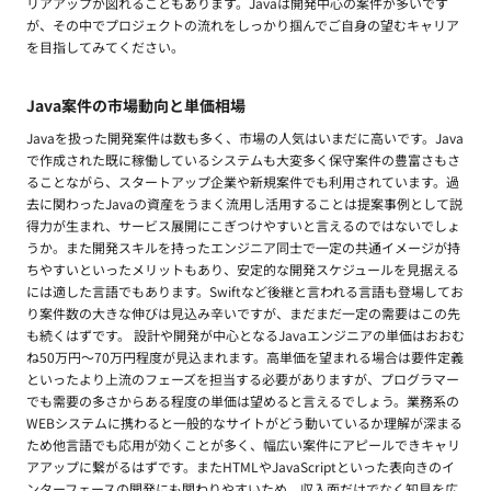
リアアップが図れることもあります。Javaは開発中心の案件が多いです
が、その中でプロジェクトの流れをしっかり掴んでご自身の望むキャリア
を目指してみてください。
Java案件の市場動向と単価相場
Javaを扱った開発案件は数も多く、市場の人気はいまだに高いです。Java
で作成された既に稼働しているシステムも大変多く保守案件の豊富さもさ
ることながら、スタートアップ企業や新規案件でも利用されています。過
去に関わったJavaの資産をうまく流用し活用することは提案事例として説
得力が生まれ、サービス展開にこぎつけやすいと言えるのではないでしょ
うか。また開発スキルを持ったエンジニア同士で一定の共通イメージが持
ちやすいといったメリットもあり、安定的な開発スケジュールを見据える
には適した言語でもあります。Swiftなど後継と言われる言語も登場してお
り案件数の大きな伸びは見込み辛いですが、まだまだ一定の需要はこの先
も続くはずです。 設計や開発が中心となるJavaエンジニアの単価はおおむ
ね50万円〜70万円程度が見込まれます。高単価を望まれる場合は要件定義
といったより上流のフェーズを担当する必要がありますが、プログラマー
でも需要の多さからある程度の単価は望めると言えるでしょう。業務系の
WEBシステムに携わると一般的なサイトがどう動いているか理解が深まる
ため他言語でも応用が効くことが多く、幅広い案件にアピールできキャリ
アアップに繋がるはずです。またHTMLやJavaScriptといった表向きのイ
ンターフェースの開発にも関わりやすいため、収入面だけでなく知見を広