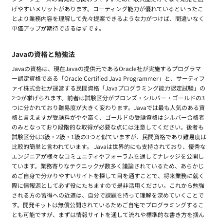
げやすいメリットがあります。コーティング能力が優れているといったこ
とより業務内容を理解して先々提案できるような力がつけば、間違いなく
単価アップが期待できるはずです。
Javaの資格と勉強法
Javaの資格は、現在Javaの提供元であるOracle社が実施するプログラマ
ー認定資格である「Oracle Certified Java Programmer」と、サーティフ
ァイ株式会社が運営する民間資格「Javaプログラミング能力認定試験」の
2つが挙げられます。前者は試験区分がブロンズ・シルバー・ゴールドの3
つに分かれており難易度が大きく変わります。Javaでは最も人気のある資
格と言えますが受験料がやや高く、ゴールドの受験資格はシルバー合格者
のみとなっており段階的な取得が必要な点には注意してください。後者も
試験区分は3級・2級・1級の3つと似ていますが、民間資格であり難易度は
比較的簡単と言われています。 Javaは世界的にも支持されており、優秀な
エンジニアが様々なコミュニティやフォーラムを通してナレッジを公開し
ています。業務寄りなテクニックが数多く議論されているため、あらかじ
めご自身で分かりやすいサイトを探して目を通すことで、将来業務に就く
際に情報源として必ず役にたちますので是非活用ください。これから勉強
される方の習得への近道は、自分で課題を持って理解を深めていくことで
す。開発キットは無償公開されているためご自宅でプログラミングするこ
とも可能ですが、まずは情報サイトを通して流れや標準的な書き方を掴ん