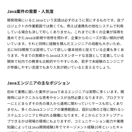
Java案件の需要・人気度
開発現場にいるとJavaという言語は必ずのように耳にするものです。自プ
ロジェクトの作業範囲では無くても、例えば連携先の他社システムで利用
している場合も決して珍しくありません。これまでに多くの企業が採用を
進めてきたJavaは新規や改修を問わず、企業からのニーズが高い傾向が続
いています。それと同時に経験を積んだエンジニアの母数も大きいため、
主にWEB開発では習得していて欲しい基本技術と捉えている企業も多くあ
ります。今までの実績からJavaはスタンダードな言語として定着している
関係で社内での教育も比較的やりやすいため、若手で未経験のエンジニア
が参画しやすい言語でもあり人気が続いていると言えるでしょう。
Javaエンジニアの主なポジション
初めて業務に就いた案件がJavaであるエンジニアは実際に多くいます。開
発時にはテクニカルな思考やセンスが当然必要となりますが、プログラマ
ーにとどまらずその先の導入から運用に関わっていくケースも珍しくあり
ません。多くのJavaエンジニアの業務範囲は、設計以降の工程に関わるシ
ステムエンジニアと呼ばれる職種になります。そこからどうステップアッ
プできるかは現場の環境にもよりますが、コミュニケーション能力や業務
知識によってはJava開発経験1年でマネージメント経験10年といったキャ