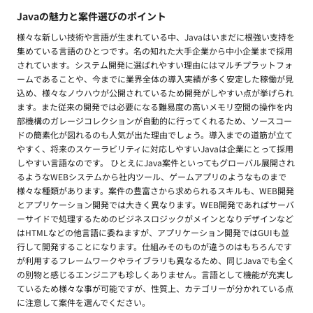
Javaの魅力と案件選びのポイント
様々な新しい技術や言語が生まれている中、Javaはいまだに根強い支持を
集めている言語のひとつです。名の知れた大手企業から中小企業まで採用
されています。システム開発に選ばれやすい理由にはマルチプラットフォ
ームであることや、今までに業界全体の導入実績が多く安定した稼働が見
込め、様々なノウハウが公開されているため開発がしやすい点が挙げられ
ます。また従来の開発では必要になる難易度の高いメモリ空間の操作を内
部機構のガレージコレクションが自動的に行ってくれるため、ソースコー
ドの簡素化が図れるのも人気が出た理由でしょう。導入までの道筋が立て
やすく、将来のスケーラビリティに対応しやすいJavaは企業にとって採用
しやすい言語なのです。 ひとえにJava案件といってもグローバル展開され
るようなWEBシステムから社内ツール、ゲームアプリのようなものまで
様々な種類があります。案件の豊富さから求められるスキルも、WEB開発
とアプリケーション開発では大きく異なります。WEB開発であればサーバ
ーサイドで処理するためのビジネスロジックがメインとなりデザインなど
はHTMLなどの他言語に委ねますが、アプリケーション開発ではGUIも並
行して開発することになります。仕組みそのものが違うのはもちろんです
が利用するフレームワークやライブラリも異なるため、同じJavaでも全く
の別物と感じるエンジニアも珍しくありません。言語として機能が充実し
ているため様々な事が可能ですが、性質上、カテゴリーが分かれている点
に注意して案件を選んでください。