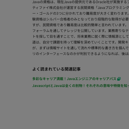
Javaの資格は、現在Javaの提供元であるOracle社が実施するプログラ
ティファイ株式会社が運営する民間資格「Javaプログラミン
ー・ゴールドの3つに分かれており難易度が大きく変わります。
験資格はシルバー合格者のみとなっており段階的な取得が必要
すが、民間資格であり難易度は比較的簡単と言われています。 
フォーラムを通してナレッジを公開しています。業務寄りなテ
トを探して目を通すことで、将来業務に就く際に情報源として
道は、自分で課題を持って理解を深めていくことです。開発キ
が、まずは情報サイトを通して流れや標準的な書き方を掴んで
リのインターフェースなのかが判別できるようになれば、後は
よく読まれている関連記事
多彩なキャリア満載！Javaエンジニアのキャリアパス
JavascriptとJavaは全くの別物！それぞれの意味や特徴を