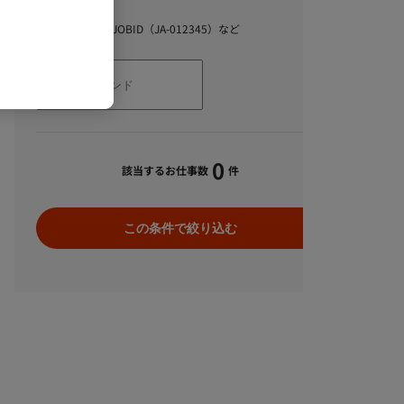
キーワード
スキル、職種、JOBID（JA-012345）など
0
該当するお仕事数
件
この条件で絞り込む