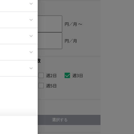
単価
円／月 〜
ア
ティブディレク
円／月
ジニア
最低稼働日数
イエンティスト
週1日
週2日
週3日
週4日
週5日
こだわり
選択する