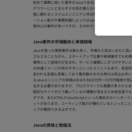
初めて業務に就いた案件がJavaであるエンジニアは実際に
グラマーにとどまらずその先の導入から運用に関わっていくケ
程に関わるシステムエンジニアと呼ばれる職種になります。そ
ーション能力や業務知識によってはJava開発経験1年でマネー
発中心の案件が多いですが、その中でプロジェクトの流れをし
Java案件の市場動向と単価相場
Javaを扱った開発案件は数も多く、市場の人気はいまだに高
さもさることながら、スタートアップ企業や新規案件でも利用
事例として説得力が生まれ、サービス展開にこぎつけやすいと
の共通イメージが持ちやすいといったメリットもあり、安定的な
言われる言語も登場しており案件数の大きな伸びは見込み辛い
るJavaエンジニアの単価はおおむね50万円〜70万円程度
当する必要がありますが、プログラマーでも需要の多さからあ
般的なサイトがどう動いているか理解が深まるため他言語でも
ずです。またHTMLやJavaScriptといった表向きのイ
ットがあります。コーティング能力が優れているといったこと
ップが期待できるはずです。
Javaの資格と勉強法