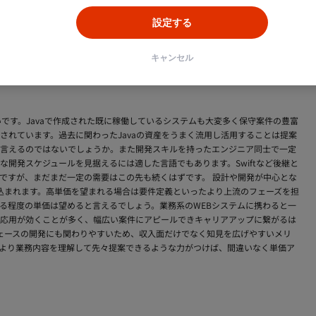
多くいます。開発時にはテクニカルな思考やセンスが当然必要となりますが、プロ
ースも珍しくありません。多くのJavaエンジニアの業務範囲は、設計以降の工
設定する
こからどうステップアップできるかは現場の環境にもよりますが、コミュニケ
ジメント経験10年といったキャリアアップが図れることもあります。Javaは開
キャンセル
っかり掴んでご自身の望むキャリアを目指してみてください。
いです。Javaで作成された既に稼働しているシステムも大変多く保守案件の豊富
されています。過去に関わったJavaの資産をうまく流用し活用することは提案
言えるのではないでしょうか。また開発スキルを持ったエンジニア同士で一定
開発スケジュールを見据えるには適した言語でもあります。Swiftなど後継と
ですが、まだまだ一定の需要はこの先も続くはずです。 設計や開発が中心とな
が見込まれます。高単価を望まれる場合は要件定義といったより上流のフェーズを担
る程度の単価は望めると言えるでしょう。業務系のWEBシステムに携わると一
応用が効くことが多く、幅広い案件にアピールできキャリアアップに繋がるは
ンターフェースの開発にも関わりやすいため、収入面だけでなく知見を広げやすいメリ
より業務内容を理解して先々提案できるような力がつけば、間違いなく単価ア