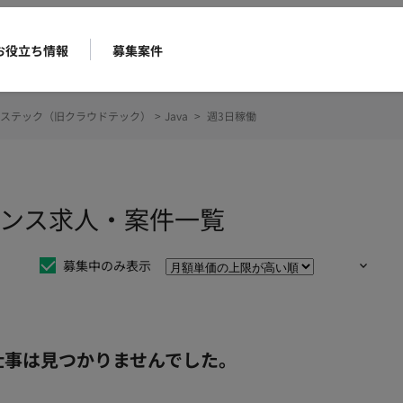
お役立ち情報
募集案件
ステック（旧クラウドテック）
>
Java
>
週3日稼働
ーランス求人・案件一覧
募集中のみ表示
仕事は見つかりませんでした。