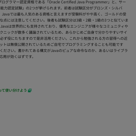
マー認定資格である「Oracle Certified Java Programmer」と、サー
グ能力認定試験」の2つが挙げられます。前者は試験区分がブロンズ・シルバ
Javaでは最も人気のある資格と言えますが受験料がやや高く、ゴールドの受
な点には注意してください。後者も試験区分は3級・2級・1級の3つと似ていま
Javaは世界的にも支持されており、優秀なエンジニアが様々なコミュニティや
クニックが数多く議論されているため、あらかじめご自身で分かりやすいサイ
必ず役にたちますので是非活用ください。これから勉強される方の習得への近
ットは無償公開されているためご自宅でプログラミングすることも可能です
ください。書かれてある構文がJavaのピュアな命令なのか、あるいはライブラ
応用が効くはずです。
知って使い分けよう