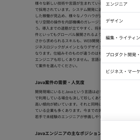
様々な新しい技術や言語が生まれている中、Javaはいまだ
エンジニア
で採用されています。システム開発に選ばれやすい理由にはマ
した稼働が見込め、様々なノウハウが公開されているため開発
バックエン
デザイン
モリ空間の操作を内部機構のガレージコレクションが自動的に
iOSエンジ
う。導入までの道筋が立てやすく、将来のスケーラビリティに対応
件といってもグローバル展開されるようなWEBシステムから
Webデザイ
インフラエ
編集・ライティ
さから求められるスキルも、WEB開発とアプリケーション開
テストエン
ジネスロジックがメインとなりデザインなどはHTMLなどの他
Webコーダ
グラフィッ
なります。仕組みそのものが違うのはもちろんですが利用する
プロダクト開発
ラストレー
エンジニアも珍しくありません。言語として機能が充実してい
編集者・翻
て案件を選んでください。
Webディ
ビジネス・マーケ
クトマネー
Java案件の需要・人気度
マーケター
システムコ
開発現場にいるとJavaという言語は必ずのように耳にする
コンサルタ
で利用している場合も決して珍しくありません。これまでに多
プロンプト
高い傾向が続いています。それと同時に経験を積んだエンジニ
ている企業も多くあります。今までの実績からJavaはスタ
若手で未経験のエンジニアが参画しやすい言語でもあり人気が
Javaエンジニアの主なポジション