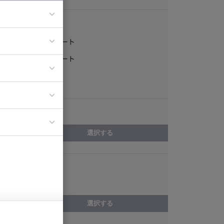
稼働形態
フルリモート
ア
一部リモート
ティブディレク
常駐
ジニア
エリア
イエンティスト
選択する
スキル
Scala
選択する