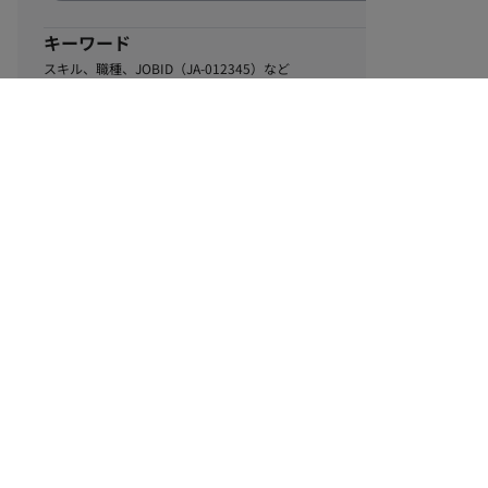
キーワード
スキル、職種、JOBID（JA-012345）など
0
該当するお仕事数
件
この条件で絞り込む
ル
利用規約
個人情報保護方針
サイトマップ