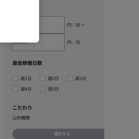
単価
円／月 〜
円／月
最低稼働日数
週1日
週2日
週3日
週4日
週5日
こだわり
公的機関
選択する