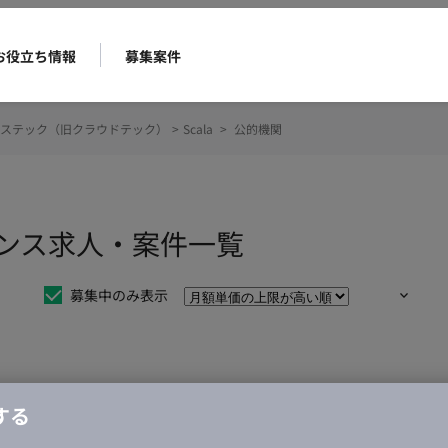
お役立ち情報
募集案件
ステック（旧クラウドテック）
>
Scala
>
公的機関
ーランス求人・案件一覧
募集中のみ表示
仕事は見つかりませんでした。
する