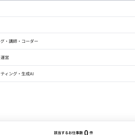
し広い条件設定で検索してみてください。
ドエンジニア
フロントエンジニア
ニア・Androidエンジニア
ゲームプログラマ・エンジニ
アートディレクター・クリエイ
ナー・UI/UXデザイナー
ンジニア
セキュリティエンジニア
ング・講師・コーダー
ター
ジニア・テクニカルサポート
AIエンジニア・機械学習エン
ー
Webライター
クデザイナー・CGデザイナー・イ
ジニア・Androidエンジニア
ゲームプログラマ・エンジニア
・運営
ター
ンジニア・テクニカルサポート
AIエンジニア・機械学習エンジニア
訳・その他ライター
レクター・プロデューサー・プロジェ
データアナリスト・データサ
ティング・生成AI
ジャー
・メディア運用
DX推進
ン
Unity
Objective-C
Python
ンサルタント・ITコンサルタント
ント・企画・セールス
採用・組織開発・制度設計
エンジニアリング
0
該当するお仕事数
件