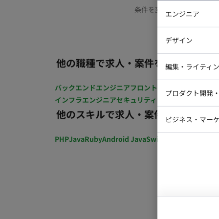
条件を変更するか、もう少
エンジニア
バックエン
デザイン
iOSエンジ
他の職種で求人・案件を探す
Webデザイ
インフラエ
編集・ライティ
テストエン
Webコーダ
グラフィッ
バックエンドエンジニア
フロントエンジニア
iOSエン
プロダクト開発
ラストレー
インフラエンジニア
セキュリティエンジニア
テストエ
編集者・翻
他のスキルで求人・案件を探す
Webディ
ビジネス・マーケ
クトマネー
マーケター
PHP
Java
Ruby
Android Java
Swift
開発ディレクショ
システムコ
コンサルタ
プロンプト