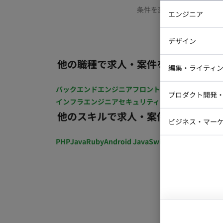
条件を変更するか、もう少
エンジニア
バックエン
デザイン
iOSエンジ
他の職種で求人・案件を探す
Webデザイ
インフラエ
編集・ライティ
テストエン
Webコーダ
グラフィッ
バックエンドエンジニア
フロントエンジニア
iOSエン
プロダクト開発
ラストレー
インフラエンジニア
セキュリティエンジニア
テストエ
編集者・翻
他のスキルで求人・案件を探す
Webディ
ビジネス・マーケ
クトマネー
マーケター
PHP
Java
Ruby
Android Java
Swift
開発ディレクショ
システムコ
コンサルタ
プロンプト