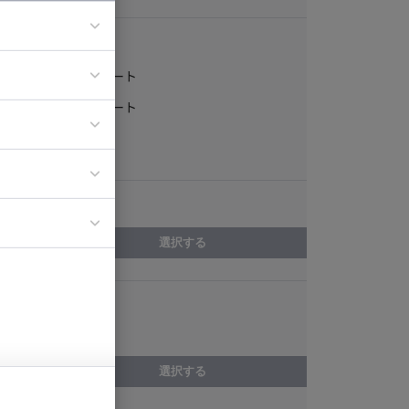
稼働形態
フルリモート
ア
一部リモート
ティブディレク
常駐
ジニア
エリア
イエンティスト
選択する
スキル
Scala
選択する