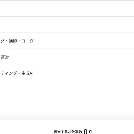
し広い条件設定で検索してみてください。
ドエンジニア
フロントエンジニア
ニア・Androidエンジニア
ゲームプログラマ・エンジニ
アートディレクター・クリエイ
ナー・UI/UXデザイナー
ンジニア
セキュリティエンジニア
ング・講師・コーダー
ター
ジニア・テクニカルサポート
AIエンジニア・機械学習エン
ー
Webライター
クデザイナー・CGデザイナー・イ
ジニア・Androidエンジニア
ゲームプログラマ・エンジニア
・運営
ター
ンジニア・テクニカルサポート
AIエンジニア・機械学習エンジニア
訳・その他ライター
レクター・プロデューサー・プロジェ
データアナリスト・データサ
ティング・生成AI
ジャー
・メディア運用
DX推進
ン
Unity
Objective-C
Python
ンサルタント・ITコンサルタント
ント・企画・セールス
採用・組織開発・制度設計
エンジニアリング
0
該当するお仕事数
件