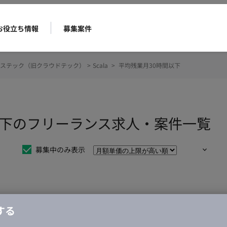
お役立ち情報
募集案件
ステック（旧クラウドテック）
>
Scala
>
平均残業月30時間以下
時間以下のフリーランス求人・案件一覧
募集中のみ表示
仕事は見つかりませんでした。
する