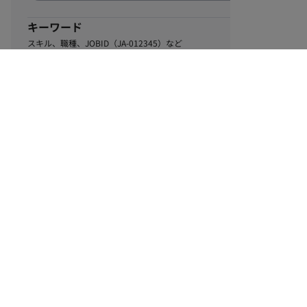
キーワード
スキル、職種、JOBID（JA-012345）など
0
該当するお仕事数
件
この条件で絞り込む
ル
利用規約
個人情報保護方針
サイトマップ