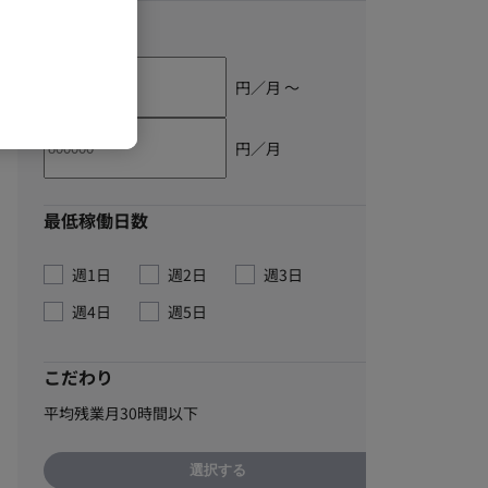
単価
円／月 〜
円／月
最低稼働日数
週1日
週2日
週3日
週4日
週5日
こだわり
平均残業月30時間以下
選択する