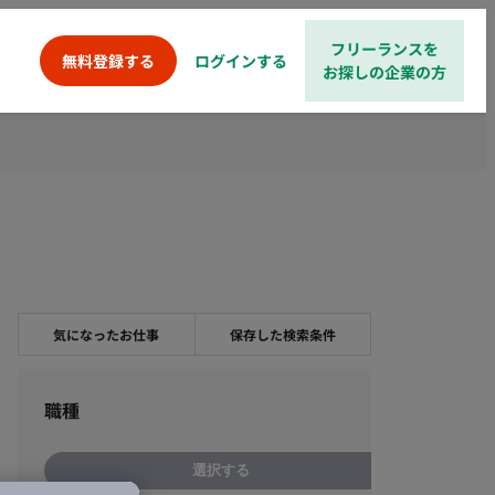
フリーランスを
ログインする
無料登録する
お探しの企業の方
気になったお仕事
保存した検索条件
職種
選択する