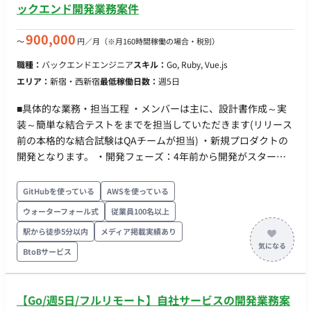
ジメント経験5年以上 戦略策定、構想策定案件におけるチーム
ックエンド開発業務案件
リード以上の経験 ITソリューションの企画、グランドデザイン
経験 複数プロジェクトのリード経験 コンサルタントの採用／育
900,000
〜
円／月
（※月160時間稼働の場合・税別）
成に携わった経験 【歓迎スキル・経験】 ・生成AI／LLM、RAG
職種：
バックエンドエンジニア
スキル：
Go, Ruby, Vue.js
に関わるプロジェクト経験 ・製造業を含む業界でのプロジェク
エリア：
新宿・西新宿
最低稼働日数：
週5日
ト経験 ・SaaSプロダクトの開発・グロースに携わった経験
【備考】 ・稼働率：100% ・勤務形態：リモート可（原則フル
■具体的な業務・担当工程 ・メンバーは主に、設計書作成～実
リモ―トだが、必要に応じた出社を相談したい） ・チーム構
装～簡単な結合テストをまでを担当していただきます(リリース
成：PaaS Division RAG / Agent Unit、計3名（コンサルタント1
前の本格的な結合試験はQAチームが担当) ・新規プロダクトの
名、事業開発2名）
開発となります。 ・開発フェーズ：4年前から開発がスタート
し、2年間のPoC期間を経て2年前から正式にサービスリリース
実際に多くの企業に使っていただくことで、ユーザーニーズの
GitHubを使っている
AWSを使っている
解像度が上がり、現在は多くの新機能の開発に取り組んでおり
ウォーターフォール式
従業員100名以上
ます。 ■開発環境 Language： Ruby / Go / HTML5 / Javascript /
駅から徒歩5分以内
メディア掲載実績あり
Sass Framework：Ruby on Rails / Vue.js/ React Middleware：
Hadoop / Spark / Presto / nginx AWS Service：DynamoDB /
BtoBサービス
Aurora / Lambda ※新技術は積極的に検証・採用して開発を進
めます。 ■AIツール Devin claude 自社開発のAI ■チーム環境 プ
【Go/週5日/フルリモート】自社サービスの開発業務案
ロダクト全体：50名ほど 開発チーム：30名 LQA、インフラ、