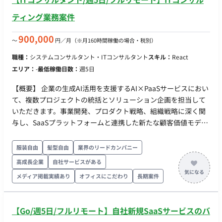
ティング業務案件
900,000
〜
円／月
（※月160時間稼働の場合・税別）
職種：
システムコンサルタント・ITコンサルタント
スキル：
React
エリア：
-
最低稼働日数：
週5日
【概要】 企業の生成AI活用を支援するAI×PaaSサービスにおい
て、複数プロジェクトの統括とソリューション企画を担当して
いただきます。事業開発、プロダクト戦略、組織戦略に深く関
与し、SaaSプラットフォームと連携した新たな顧客価値モデル
の実装を推進していただきます。 【具体的な仕事内容】 ・生成
AIを用いた事業開発・PoCのプロジェクト統括（要件定義〜設
服装自由
髪型自由
業界のリードカンパニー
計・開発〜導入・定着化、複数案件管理） ・企業の活用課題の
高成長企業
自社サービスがある
分析・仮説構築および生成AIを含むソリューションやSaaS連携
メディア掲載実績あり
オフィスにこだわり
長期案件
の企画・グランドデザイン（新規事業企画含む） ・チームマネ
ジメント、コンサルタント採用・育成、コンサル手法・アセッ
トの全社横断推進 【必須スキル・経験】 コンサルファームでの
【Go/週5日/フルリモート】自社新規SaaSサービスのバ
システム構想策定〜導入コンサルティング、プロジェクトマネ