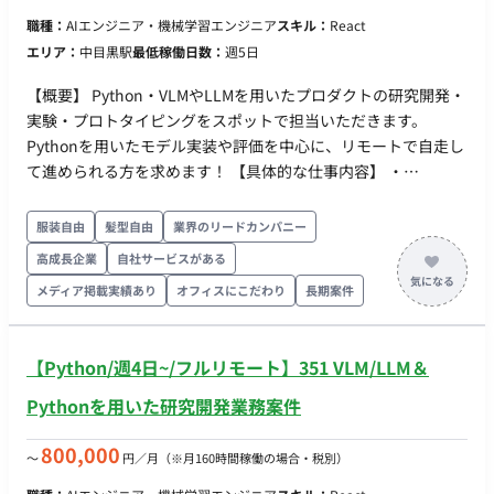
ト開発を進めていただきます。 5. 技術的負債の解消 チームで取
職種：
AIエンジニア・機械学習エンジニア
スキル：
React
り扱う技術的負債を検討し解決方法の模索・検証・実装を行っ
エリア：
中目黒駅
最低稼働日数：
週5日
ていただきます。 ● 開発環境 - バックエンド：PHP / Laravel -
フロントエンド：TypeScript / Next.js - クラウドインフラ：
【概要】 Python・VLMやLLMを用いたプロダクトの研究開発・
AWS, 一部GCP - コンテナ：Docker - CI/CD：GitHub Actions -
実験・プロトタイピングをスポットで担当いただきます。
モニタリング基盤：Datadog, Sentry - IaC：Terraform（on
Pythonを用いたモデル実装や評価を中心に、リモートで自走し
Terraform Cloud） - IDaaS：Firebase Authentication - データ
て進められる方を求めます！ 【具体的な仕事内容】 ・
トラッキング：GA4, GTM, Microsoft Clarity - データ分析基盤：
VLM/LLMおよび物体認識モデルの実験設計・プロトタイプ実装
Google BigQuery(DWH), Looker Studio(Data Visualization) -
（Python） ・図面/P&ID等の画像解析（線検出・関係性抽出含
服装自由
髪型自由
業界のリードカンパニー
デザイン：Figma - コミュニケーションツール：Slack, Miro,
む）および評価設計 ・実験結果のドキュメント化と再現性ある
Discord - エディタ：お好きなものを（ちなみにGitHub Copilot
高成長企業
自社サービスがある
コード納品 【必須スキル・経験】 ・Python開発経験 ・
が会社負担で利用できます）
メディア掲載実績あり
オフィスにこだわり
長期案件
LLM/VLMの評価・プロンプトチューニングまたは関連プロジェ
クト経験 ・少数データでの物体認識（zero/one/few-shot）ま
たは画像処理モデル開発経験 ・以下いずれか：CV修士＋実務3
【Python/週4日~/フルリモート】351 VLM/LLM＆
年以上／CV実務3年以上 【歓迎スキル・経験】 ・
PyTorch/TensorFlow/Hugging Face等でのモデル実装経験 ・
Pythonを用いた研究開発業務案件
VLM/LLMのファインチューニング・推論パイプライン構築経験
・図面・P&IDなど構造化画像データの解析経験
800,000
〜
円／月
（※月160時間稼働の場合・税別）