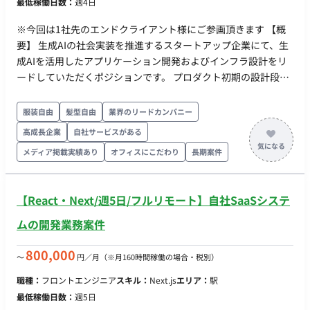
最低稼働日数：
週4日
VLM/LLMのファインチューニング、評価指標設計、推論パイプ
ライン構築経験 【その他】 ・稼働率：80%〜100% ・勤務形
※今回は1社先のエンドクライアント様にご参画頂きます 【概
態：完全リモート（PCは貸与） ・チーム構成：クライアント側
要】 生成AIの社会実装を推進するスタートアップ企業にて、生
の小規模研究チームと協業、スポット担当者として参画 ・開始
成AIを活用したアプリケーション開発およびインフラ設計をリ
時期：2026-05-01
ードしていただくポジションです。 プロダクト初期の設計段階
からPoC・開発・運用改善まで一貫して携わり、AI時代の新し
い価値を共に実装していくリードエンジニアを募集していま
服装自由
髪型自由
業界のリードカンパニー
す。 【業務内容】 ■提案フェーズ ・顧客提案担当との協働によ
高成長企業
自社サービスがある
るプロダクトマイルストーン・工数見積・アーキテクチャ提案
メディア掲載実績あり
オフィスにこだわり
長期案件
・CI/CD・セキュリティ対応・監視体制などの運用設計、およ
び外部ツール選定／費用算出 ■開発フェーズ ・必要なクラウド
インフラ（AWS/GCP/Azureなど）の選定・構築 ・アプリケーシ
【React・Next/週5日/フルリモート】自社SaaSシステ
ョン開発のリードおよびチームコミュニケーション ・API仕様
書・設計書作成、生成AI技術を活用したPoC・技術調査・開発
ムの開発業務案件
実装 ■運用フェーズ ・監視・保守ツールの導入／設定／管理 ・
アラート発生時の原因究明・改善（AIプロデューサーとの協
800,000
〜
円／月
（※月160時間稼働の場合・税別）
働） ■付随業務 ・開発チケット管理、社内外の開発チーム・プ
職種：
フロントエンジニア
スキル：
Next.js
エリア：
駅
ロダクトメンバーとの連携 ■将来的にお任せしたい領域 ・
最低稼働日数：
週5日
AIOps／MLOpsなど、生成AIモデルの継続的改善を支えるプロ