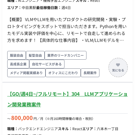
職種：
AIエンジニア・機械学習エンジニア
スキル：
React
エリア：
中目黒駅
最低稼働日数：
週4日
【概要】 VLMやLLMを用いたプロダクトの研究開発・実験・プ
ロトタイピングをスポットで担当いただきます。Pythonを用い
たモデル実装や評価を中心に、リモートで自走して進められる
方を求めます！ 【具体的な仕事内容】 ・VLM/LLMモデルを用
いた実験設計、プロトタイプ実装（Pythonでの実装・検証） ・
データ準備、評価指標設計および性能評価・解析 ・実験結果の
服装自由
髪型自由
業界のリードカンパニー
ドキュメント化とコード納品（再現可能な形での実装・報告）
高成長企業
自社サービスがある
【必須スキル・経験】 ・機械学習（言語領域）でのLLM出力評
メディア掲載実績あり
オフィスにこだわり
長期案件
価・プロンプトチューニング経験 ・PDFからの文字認識
（OCR）/ PDFからのテキスト抽出機能 / 非定型PDFのデータ化
（自動入力）開発経験 ・以下のいずれかのプロファイルを満た
【GO/週4日~/フルリモート】304 LLMアプリケーショ
すこと：（松竹梅の優先順位） 松：NLP修士号かつNLP実務
経験3年以上 竹：NLP修士号でLLM/VLMプロジェクト経験あ
ン開発業務案件
り、またはNLP実務経験3年以上でLLM/VLMプロジェクト経験
あり 梅：LLM/VLMのプロジェクト担当経験が1年以上あるこ
800,000
〜
円／月
（※月160時間稼働の場合・税別）
と 【歓迎スキル・経験】 ・Pythonでのモデル実装経験
職種：
バックエンドエンジニア
スキル：
React
エリア：
六本木一丁目
（PyTorch/TensorFlow、Hugging Face等での実務経験） ・