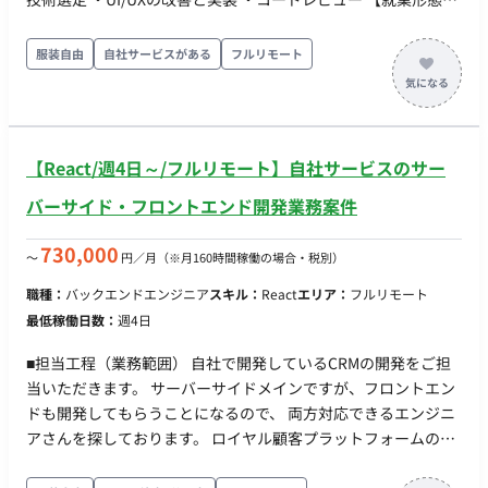
ついて】 フルリモートでの勤務が可能となっております。 デイ
リーでのMTGでコミュニケーションを行いながら開発いただき
服装自由
自社サービスがある
フルリモート
ます。 ◆補足◆ 事業拡大に伴う増員募集となっております。 基
本的には長期参画が前提となりますので、短期間で案件を移り
たい方はお断りいたします。 ◆主な開発環境・ツール◆ ・言
語：React・Next.js ・DB：MySQL ・クラウド：AWS ・管理ツ
【React/週4日～/フルリモート】自社サービスのサー
ール：Github・Slack・Zoom・JIRA・Confluence・Notion
バーサイド・フロントエンド開発業務案件
730,000
〜
円／月
（※月160時間稼働の場合・税別）
職種：
バックエンドエンジニア
スキル：
React
エリア：
フルリモート
最低稼働日数：
週4日
■担当工程（業務範囲） 自社で開発しているCRMの開発をご担
当いただきます。 サーバーサイドメインですが、フロントエン
ドも開発してもらうことになるので、 両方対応できるエンジニ
アさんを探しております。 ロイヤル顧客プラットフォームの開
発・運営 コミュニティ運営から顧客分析までをワンストップで