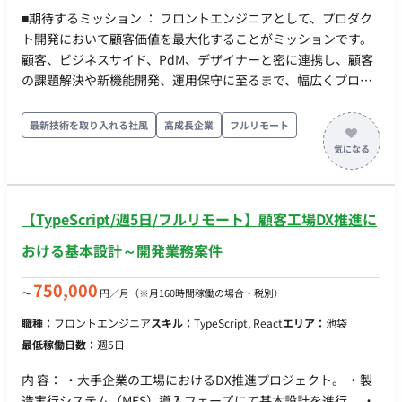
ダクト開発 ・単発PJを超えたプロダクトライフサイクル全体を
■期待するミッション ： フロントエンジニアとして、プロダク
意識した開発推進 【必須スキル】 ・クラウドインフラ（AWS／
ト開発において顧客価値を最大化することがミッションです。
GCP／Azure など）の設計・構築経験 ・フルスタックでのアプ
顧客、ビジネスサイド、PdM、デザイナーと密に連携し、顧客
リケーション開発実務経験(Go/Python/Reactなど) ・CI/CDパイ
の課題解決や新機能開発、運用保守に至るまで、幅広くプロジ
プライン設計・構築・運用経験 ・API仕様書・設計書作成経験
ェクトに貢献していただきます。 ■具体的な業務内容 ： - SPAの
・OpenAIなどLLM技術の実用・個人利用経験 ・運用監視・保
フロントエンド、GraphQLのバックエンドによる新規機能開発
最新技術を取り入れる社風
高成長企業
フルリモート
守経験、セキュリティ・パフォーマンス改善の実績 ・チームリ
- markdownエディタの操作性向上 - 全文検索エンジンを用いた
ードまたはメンター経験 ・新技術への学習意欲が高く、スター
検索基盤の開発 - LLMを活用したQastAIの開発 - AWSシステム
トアップでの柔軟な働き方に理解がある方 ・ネイティブレベル
アーキテクチャの設計および改善 - サービスの運用および保守 ■
の日本語力（顧客折衝・文書作成に必要） 【歓迎スキル】 ・ア
開発環境言語： FW：
ーキテクチャ設計／プロダクトライフサイクル提案の経験 ・ド
【TypeScript/週5日/フルリモート】顧客工場DX推進に
TypeScript/React/Next.js/GraphQL/NestJS ツール：
メイン駆動設計（DDD）・関数型プログラミング経験 ・LLM・
AWS/GCP/Azure/MySQL/OpenSearch ■チーム体制 ： 顧客体験
おける基本設計～開発業務案件
機械学習を活用したサービス開発経験 ・Datadog／Sentryなど
の最大化を目指し、エンジニア、PdM、デザイナーが一丸とな
モニタリングツールの導入・運用経験 ・マネジメント経験 【求
って開発を行うワンチーム体制です。職種を超えたフラットか
750,000
〜
円／月
（※月160時間稼働の場合・税別）
める人物像】 ・最新テクノロジーにわくわくし、AIで社会の可
つ心理的安全性の高い環境が整っており、自由な意見交換が可
能性を広げたい方 ・困難にも本質的に向き合い、成果に責任を
職種：
フロントエンジニア
スキル：
TypeScript, React
エリア：
池袋
能です。
持ってやり抜ける方 ・利他的視点でチームワークを重視できる
最低稼働日数：
週5日
方 ・スピード感とチャレンジ精神を持ち、自ら道を切り拓ける
方 【稼働条件】 ・稼働開始時期：2025年12月以降 ・勤務地：
内 容： ・大手企業の工場におけるDX推進プロジェクト。 ・製
リモート可（東京都港区オフィスへの出社推奨日あり）
造実行システム（MES）導入フェーズにて基本設計を進行。 ・