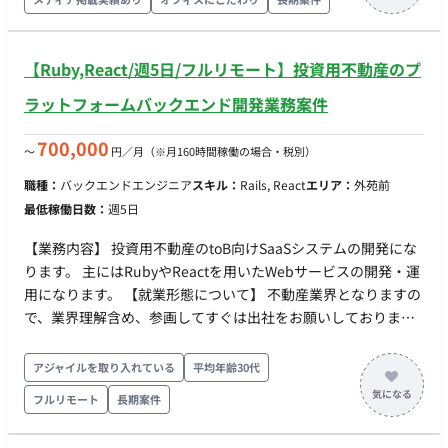
Reconciliationの実装 ・データガバナンス（FISC準拠）、セキ
ュリティ、トレーサビリティ確保とエンジニアチームの技術リ
ード・メンタリング 【必須スキル・経験】 ・データエンジニ
【Ruby,React/週5日/フルリモート】投資用不動産のプ
アリング／データアーキテクチャ領域で8年以上（うち技術リー
ダー経験2年以上） ・AWS＋Databricksを用いた大規模データ
ラットフォームバックエンド開発業務案件
プラットフォーム設計・実装経験（SQL／Python） ・規制業
界におけるデータガバナンス、セキュリティ、品質管理の実務
700,000
〜
円／月
（※月160時間稼働の場合・税別）
経験 【歓迎スキル・経験】 ・銀行ドメイン知識（勘定系、決
職種：
バックエンドエンジニア
スキル：
Rails, React
エリア：
外苑前
済、規制報告、AML等）およびFISC関連知識 ・Data Vault／イ
最低稼働日数：
週5日
ベント駆動型アーキテクチャ、データリネージ・カタログの実
装経験 ・Infrastructure as Code（Terraform）やDataOps／
【業務内容】 投資用不動産のtoB向けSaaSシステムの開発にな
CI/CD運用経験 【その他】 ・勤務形態：原則リモート（必要に
ります。 主にはRubyやReactを用いたWebサービスの開発・運
応じて出社可能性有） ・チーム構成：データエンジニア中心に
用になります。 【就業形態について】 不動産業界となりますの
10名規模へ拡大予定 ・補足事項：高度な規制環境下でのデータ
で、業界理解含め、参画してすぐは出社をお願いしておりま
基盤立ち上げフェーズ
す。 社内に一級建築士もおり、その方と相談しながら業界知識
を身につけることが可能です。 ◆補足◆ 上場企業の安定した経
アジャイルを取り入れている
平均年齢30代
営基盤があり、少数精鋭の組織であるため、スピード感のある
フルリモート
長期案件
対応が可能。 自社のみのテクノロジー活用だけでなく、 不動産
業界のDX化を進めるサービスを提供しているため、業界全体に