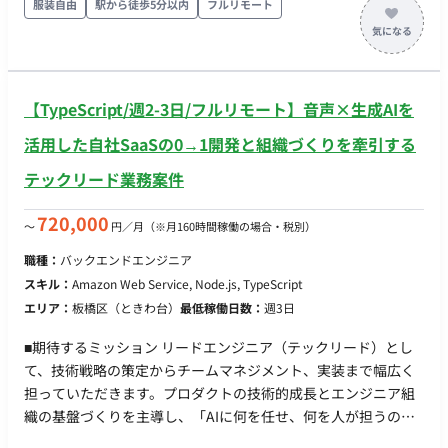
行い、 ロイヤル顧客を起点としたマーケティング・事業戦略を
服装自由
駅から徒歩5分以内
フルリモート
実現するロイヤル顧客プラットフォームです。 顧客との継続的
な接点を作るコミュニティで顧客ロイヤリティの向上だけでな
く、 お客様の声の収集や顧客インサイトの分析が可能となって
おり、 マーケティング・PR・商品開発など事業の意思決定にお
【TypeScript/週2-3日/フルリモート】音声×生成AIを
客様の声やインサイトを反映することで事業成長を支援しま
す。
活用した自社SaaSの0→1開発と組織づくりを牽引する
テックリード業務案件
720,000
〜
円／月
（※月160時間稼働の場合・税別）
職種：
バックエンドエンジニア
スキル：
Amazon Web Service, Node.js, TypeScript
エリア：
板橋区（ときわ台）
最低稼働日数：
週3日
■期待するミッション リードエンジニア（テックリード）とし
て、技術戦略の策定からチームマネジメント、実装まで幅広く
担っていただきます。プロダクトの技術的成長とエンジニア組
織の基盤づくりを主導し、「AIに何を任せ、何を人が担うの
か」を定義した効率的な開発体制の構築に貢献することが期待