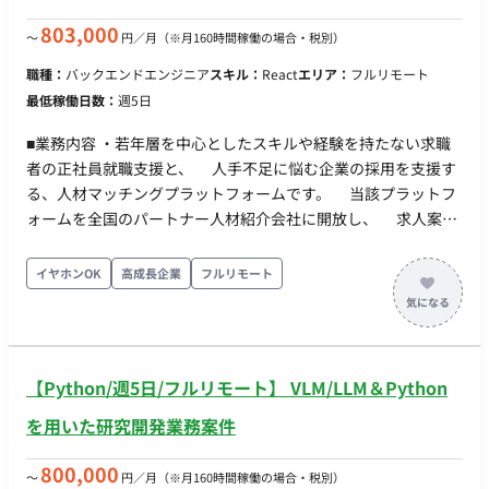
務 ※PC受け取りのため、六本木への出社有り
803,000
〜
円／月
（※月160時間稼働の場合・税別）
職種：
バックエンドエンジニア
スキル：
React
エリア：
フルリモート
最低稼働日数：
週5日
■業務内容 ・若年層を中心としたスキルや経験を持たない求職
者の正社員就職支援と、 人手不足に悩む企業の採用を支援す
る、人材マッチングプラットフォームです。 当該プラットフ
ォームを全国のパートナー人材紹介会社に開放し、 求人案件
の活用支援・求職者の集客支援を行うことで、人材紹介会社様
への 価値提供だけでなく、当社だけでは支援が叶わない求職
イヤホンOK
高成長企業
フルリモート
者の支援を実現しています。 1. 開発関連 要件調整・実装・テス
トコード追加・レビュー・検証・リリースなど、 プロダクト開
発に必要なことを職能に縛られず横断的に行っていただきま
す。 2. 問い合わせ対応 仕様確認、不具合調査などをご対応いた
【Python/週5日/フルリモート】 VLM/LLM＆Python
だきます。 3. 設計 プロダクトオーナー・デザイナーと協働し機
能の画面やデータの設計を行っていただきます。 4. 開発プロセ
を用いた研究開発業務案件
ス アジャイル開発のフレームワークとしてスクラムを採用して
おり、 各種スクラムイベントの進行・改善を通して、プロダク
800,000
〜
円／月
（※月160時間稼働の場合・税別）