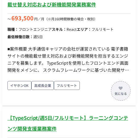
載せ替え対応および新機能開発業務案件
693,500
〜
円／月
（※月160時間稼働の場合・税別）
職種：
フロントエンジニア
スキル：
React
エリア：
フルリモート
最低稼働日数：
週5日
■案件概要 大手通信キャリアの会社が運営されている 電子書籍
サイトの機能載せ替え対応および新機能開発を担当するエンジ
ニアを募集します。 TypeScriptを使用したフロントエンド画面
開発をメインに、 スクラムフレームワークに基づいた開発サイ
クルへ参加していただきます。 POとのコミュニケーションが多
いプロジェクトです。 ■開発環境： ・WEB(FE）：
イヤホンOK
高成長企業
フルリモート
Laravel(PHP)+React/Next.js(TypeScript) ・API(BE）：
NestJs(TypetScript) ・DB：Amazon Aurora（MySQL） ■期
間：10月～ ■勤務地：フルリモート ■募集人数：1名 ■面談回
数：1回（弊社同席） ■就業時間：10:00〜19:00(フレックス)
【TypeScript/週5日/フルリモート】ラー二ングコンテ
ンツ開発支援業務案件