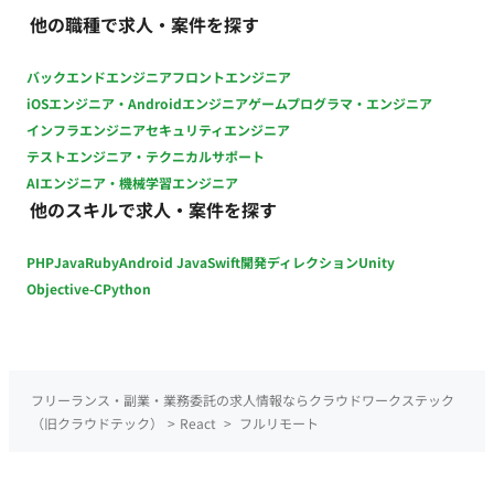
（週4～、副業兼業可能）
他の職種で求人・案件を探す
バックエンドエンジニア
フロントエンジニア
iOSエンジニア・Androidエンジニア
ゲームプログラマ・エンジニア
インフラエンジニア
セキュリティエンジニア
テストエンジニア・テクニカルサポート
AIエンジニア・機械学習エンジニア
他のスキルで求人・案件を探す
PHP
Java
Ruby
Android Java
Swift
開発ディレクション
Unity
Objective-C
Python
フリーランス・副業・業務委託の求人情報ならクラウドワークステック
（旧クラウドテック）
>
React
>
フルリモート