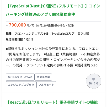
影響があるサービスの開発に携わることが可能です。 業務委託
【TypeScript(Nuxt.js)/週5日/フルリモート】】コイン
の方と社員の方の垣根がない環境です。 業務委託の方がPMを担
当していたり、意見も通りやすい環境となっております。 基本
パーキング精算Webアプリ開発業務案件
的には長期参画が前提となりますので、 短期間で案件を移りた
い方はお断りいたします。 ◆主な開発環境・ツール◆ ・言語
700,000
〜
円／月
（※月160時間稼働の場合・税別）
（FW）：Ruby（Ruby on Rails）・JavaScript（React.js）・
職種：
フロントエンジニア
スキル：
TypeScript
エリア：
四ツ谷駅
TypeScript ・DB：MySQL ・コミュニケーションツール：Slack
最低稼働日数：
週5日
・プロジェクト管理ツール：BackLog ・クラウド：AWS・
Docker ・開発手法：アジャイル ・時期 ： 即日 / 9月〜 ※要相
■期待するミッション 当社の受託案件における、フロントエン
談 ・出社 ： フルリモート可能 ※参画初日から1週間ほど出社の
ド開発をお任せします。 ■担当工程（業務範囲） ・不動産業界
可能性あり、フルリモート前提ですが関東圏内の方のみ対象 ・
の社内業務改善ツールの開発 ・コインパーキング会社の内部ツ
場所 ： 外苑前 ・期間 ： 長期予定 ・時間 ： 9:00～18:00 ・服装
ールの開発 ・クライアント定例の参加は不要 ■開発環境 Slack
： オフィスカジュアル ・貸与 ： PC貸与あり（Windows・
Backlog Discord GitHub TypeScript など ■チーム体制 ディレ
Mac） ※リモート時は自身のPC利用可能
クター（2名） バックエンド（2名） フロントエンド（1名）★
GitHubを使っている
高成長企業
★・・・今回の募集ポジション ■働き方 ・フルリモート稼働で
エンジニアブログ有り
フルリモート
ございます。
【React/週5日/フルリモート】電子書籍サイトの機能