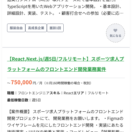
TypeScriptを用いたWebアプリケーション開発。 ・基本設計、
詳細設計、実装、テスト。 ・顧客打合せへの参加（必要に応じ
て）。 ・弊社プロパー（PM/PL）配下での参画。
服装自由
高成長企業
面談1回
【React,Next.js/週5日/フルリモート】スポーツ求人プ
ラットフォームのフロントエンド開発業務案件
750,000
〜
円／月
（※月160時間稼働の場合・税別）
職種：
フロントエンジニア
スキル：
React
エリア：
フルリモート
最低稼働日数：
週5日
【案件概要】 スポーツ求人プラットフォームのフロントエンド
開発プロジェクトにて、 開発業務をお願いします。 ・Figmaの
ワイヤフレームを元にしたフロントエンド開発 ・実装にあたる
技術選定 ・UI/UXの改善と実装 ・コードレビュー 【就業形態に