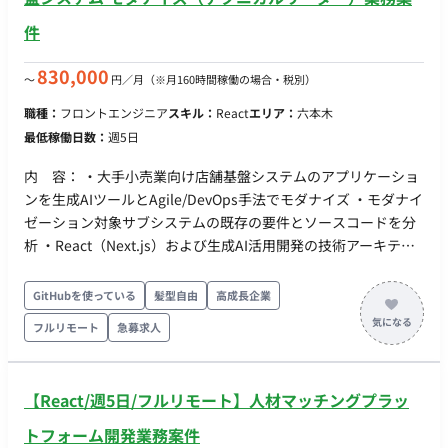
タリング, 運用ツール：logging, BigQuery ・社内ツール：
件
Zenhub, Notion, Slack, Gather, Figjam ・IDE: VSCode, Cursor
・開発手法：アジャイル開発 ■案件の魅力（会社について・サ
830,000
〜
円／月
（※月160時間稼働の場合・税別）
ービスについて） 弊社経由で9名のエンジニア様に参画いただ
いており 環境面とても満足頂いております。 あるエンジニア様
職種：
フロントエンジニア
スキル：
React
エリア：
六本木
からは「これまで10社近く経験してきたが、ダントツで働きや
最低稼働日数：
週5日
すい」とお言葉を頂戴しております。 ・PC貸与（基本はMac）
・希望あれば有償IDEライセンス付与 ・技術本の貸出機能を自
内 容： ・大手小売業向け店舗基盤システムのアプリケーショ
由に使うことが可能※リクエスト可能 ・スキルアップに関し
ンを生成AIツールとAgile/DevOps手法でモダナイズ ・モダナイ
て：２週に１度の社内での勉強会（輪読会）あり ・エンジニア
ゼーション対象サブシステムの既存の要件とソースコードを分
主導のサービス開発（例：エンジニアができる範囲で開発して
析 ・React（Next.js）および生成AI活用開発の技術アーキテク
もらえるように開発納期はエンジニア握っているなど） ・サー
チャ設計責任 ・生成AIコーディングツール(Claude Code、
ビス志向のあるメンバーが多い ・エンジニア向けの予算がしっ
GitHub Copilot)のエンタープライズ導入 ・AI生成コードに対す
GitHubを使っている
髪型自由
高成長企業
かりとあり、エンジニア向けの様々なツール・新サービスも取
るガードレール定義（品質、セキュリティ） ・AI利用ポリシ
フルリモート
急募求人
り入れるようにしている（例：受け入れテストの自動化できる
ー・レビュー・承認プロセスの整備 ・顧客のUAT試験で発見し
ツールなど） ■働き方 ・フルリモート可 ・15分程度の朝会(デ
た課題の分析と解決 ・AIに生成したコードのレビュー、必要に
イリースクラム)やSlackによる意見交換が活発なため、フルリ
応じて修正、テスト、Scrumチームメンバーのコードマージ、
【React/週5日/フルリモート】人材マッチングプラッ
モート勤務でも組織に溶け込みやすい環境を意識しておりま
CI/CD ・E2Eテストで発見した課題に関してAIツール使用して修
す。
正及び再テスト、テストの自動化 場 所：基本的にリモート勤
トフォーム開発業務案件