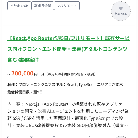
されています。 ■業務内容・担当工程 音声処理パイプラインの
イヤホンOK
高成長企業
フルリモート
最適化、同時通話対応に向けたスケービリティ設計、Web管理
画面のフルスタック開発、データベース設計、インフラ設計・
構築など、仕様検討から実装、運用改善まで一気通貫で携わっ
ていただきます。 担当工程：【要件定義・設計・実装・テス
【React,App Router/週5日/フルリモート】既存サービ
ト・保守運用】 ■チーム体制 ・全体：5名（正社員4名、業務委
託1名 ※ハイレイヤー2名含む） ・プロダクトオーナー（代
ス向けフロントエンド開発・改善(アダルトコンテンツ
表）：1名 ・エンジニア（AI、フルスタック、インフラ等）：4
含む)業務案件
名 ■開発環境 - プログラミング：TypeScript, Python - FW：
Next.js, Node.js, React, FastAPI, Tailwind CSS - DB：
700,000
〜
円／月
（※月160時間稼働の場合・税別）
PostgreSQL - インフラ：AWS, Vercel, Docker, GitHub Actions,
GitHub, Notion, Linear, ChatGPT, LangChain, Claude,
職種：
フロントエンジニア
スキル：
React, TypeScript
エリア：
六本木
Gemini, Cursor, Devin, v0, LangSmith ■働き方 - 稼働量：週2
最低稼働日数：
週5日
日〜週3日 - リモート稼働：フルリモート - フレックス稼働：相
談可
内 容： Next.js（App Router）で構築された既存アプリケー
ションの開発・改善 AIエージェントを利用したコーディング業
務 SSR / CSRを活用した画面設計・最適化 TypeScriptでの設
計・実装 UI/UX改善提案および実装 SEO内部施策対応（構造化
データ、メタ設計、表示速度改善等） パフォーマンスチューニ