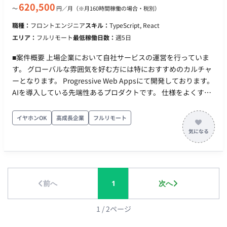
620,500
〜
円／月
（※月160時間稼働の場合・税別）
職種：
フロントエンジニア
スキル：
TypeScript, React
エリア：
フルリモート
最低稼働日数：
週5日
■案件概要 上場企業において自社サービスの運営を行っていま
す。 グローバルな雰囲気を好む方には特におすすめのカルチャ
ーとなります。 Progressive Web Appsにて開発しております。
AIを導入している先端性あるプロダクトです。 仕様をよくする
ためのディスカッションや、 設計、相互のレビュー、レビュア
ーが具体的な業務となります。 リリースはだいたい1つにつき1
イヤホンOK
高成長企業
フルリモート
カ月くらいです。 作業者気質ではなく、地頭が良くてコミュニ
ケーションを主体的に取ることができ、キャッチアップや自己
学習/自己研鑽にも積極的な方が多いので、そういった方には良
い環境です！ ・急成長テックベンチャーとその成長を牽引する
プロダクトを見ているPdMと仕事ができます ・業務委託/社員
前へ
1
次へ
の垣根が少なく、仕様検討や技術選定、開発ツールの採択提案
など 裁量を持って働くことができます ・弊社参画中。CTOの
方とやりとりしており、現場でのコミュニケーションや フ
1
/
2
ページ
ィードバックを逐次連携ができる環境です。 ・稼働率80％以上