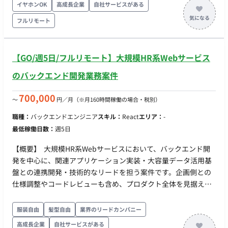
ング（Core Web Vitals改善など） 既存コードのリファクタリン
イヤホンOK
高成長企業
自社サービスがある
グ GitHubを用いたチーム開発（コードレビュー） Terraformを
フルリモート
用いたIaC管理 担当工程 ・要件定義 ・基本設計 ・詳細設計 ・開
発 ・結合TEST ・保守改修 ・基盤設計
【GO/週5日/フルリモート】大規模HR系Webサービス
のバックエンド開発業務案件
700,000
〜
円／月
（※月160時間稼働の場合・税別）
職種：
バックエンドエンジニア
スキル：
React
エリア：
-
最低稼働日数：
週5日
【概要】 大規模HR系Webサービスにおいて、バックエンド開
発を中心に、関連アプリケーション実装・大容量データ活用基
盤との連携開発・技術的なリードを担う案件です。企画側との
仕様調整やコードレビューも含め、プロダクト全体を見据えて
開発を推進できる人材を求めます。 【具体的な仕事内容】 ・バ
ックエンドシステムおよび関連アプリケーションの設計・実
服装自由
髪型自由
業界のリードカンパニー
装・レビュー ・データ分析基盤、AIモデル実行環境との連携開
高成長企業
自社サービスがある