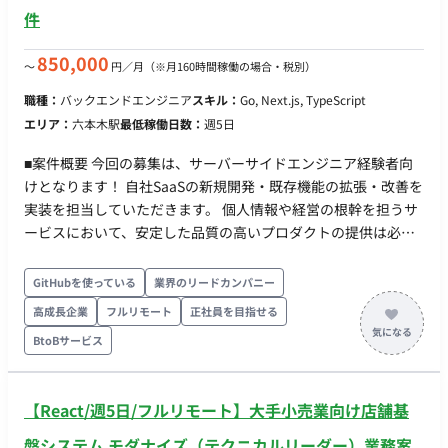
モバイル、Webチーム Webチーム：10名 L今回はWebチ
件
ームの募集 L機能ごとに3~5名ほどのチームを組む フロ
ント、バックエンドと明確にチーム分けはされておらず、フロ
850,000
〜
円／月
（※月160時間稼働の場合・税別）
ントが強い方/バックエンドが強い方/フルスタックで開発が出
来る方と各メンバーのスキルに濃淡があります。 チーム単位で
職種：
バックエンドエンジニア
スキル：
Go, Next.js, TypeScript
協力して作業を進めるようにしており、 実装で不明な点などが
エリア：
六本木駅
最低稼働日数：
週5日
あれば、チーム内で質問すれば助けてもらえるような雰囲気で
■案件概要 今回の募集は、サーバーサイドエンジニア経験者向
行っております。
けとなります！ 自社SaaSの新規開発・既存機能の拡張・改善を
実装を担当していただきます。 個人情報や経営の根幹を担うサ
ービスにおいて、安定した品質の高いプロダクトの提供は必要
不可欠です。 ■担当工程（業務範囲） ・新機能の開発 ・既存の
機能拡張・改善 ・性能向上の開発(負荷分散・軽量化対応など)
GitHubを使っている
業界のリードカンパニー
■チーム体制 統合開発室のプロダクト開発本部付エンジニア課
高成長企業
フルリモート
正社員を目指せる
に配属され、プロダクトオーナーと他エンジニアと共に新機能
BtoBサービス
の開発に携わっていただきます。 ■開発環境 ・開発言語：
Golang, JavaScript (React + TypeScript), Dart ・開発/運用環
境：Docker, Swagger, Figma, Github, Github Actions,
【React/週5日/フルリモート】大手小売業向け店舗基
Chromatic ・ミドルウェア：MySQL ・インフラ環境：GCP ・
フレームワーク：Echo, Next.js, Flutter, Terraform ・監視, モニ
盤システム モダナイズ（テクニカルリーダー）業務案