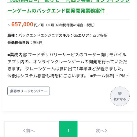
ーンゲームのバックエンド開発開発業務案件
657,000
〜
円／月
（※月160時間稼働の場合・税別）
職種：
バックエンドエンジニア
スキル：
Go
エリア：
四ツ谷駅
最低稼働日数：
週4日
■業務内容 フードデリバリーサービスのユーザー向けモバイル
アプリ内の、オンラインクレーンゲームの開発を行っていただ
きます。 クレーンゲームは世に出て1年半ほどが経ちました。
今後はシステム移管も構想にございます。 ■チーム体制 ・PM：
1名 ・エンジニア：3名 ・カスタマーサポートなど運営：複数名
■利用技術・ツール Go, Kubernetes, TiDB, PHP, GCP Java, IoT
業界のリードカンパニー
系の開発経験はあると尚良い ■働き方について ・稼働時間：10
時～19時想定 ・稼働量：週4以上 ■稼働開始日について 毎月第
一営業日と第三月曜日となり、締切日は約2週間前となります。
前へ
1
次へ