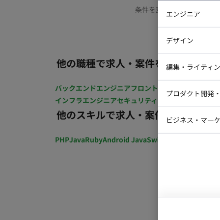
条件を変更するか、もう少
エンジニア
バックエン
デザイン
iOSエンジ
他の職種で求人・案件を探す
Webデザイ
インフラエ
編集・ライティ
テストエン
Webコーダ
グラフィッ
バックエンドエンジニア
フロントエンジニア
iOSエン
プロダクト開発
ラストレー
インフラエンジニア
セキュリティエンジニア
テストエ
編集者・翻
他のスキルで求人・案件を探す
Webディ
ビジネス・マーケ
クトマネー
マーケター
PHP
Java
Ruby
Android Java
Swift
開発ディレクショ
システムコ
コンサルタ
プロンプト