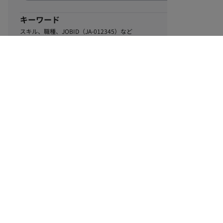
キーワード
スキル、職種、JOBID（JA-012345）など
0
該当するお仕事数
件
この条件で絞り込む
ル
利用規約
個人情報保護方針
サイトマップ