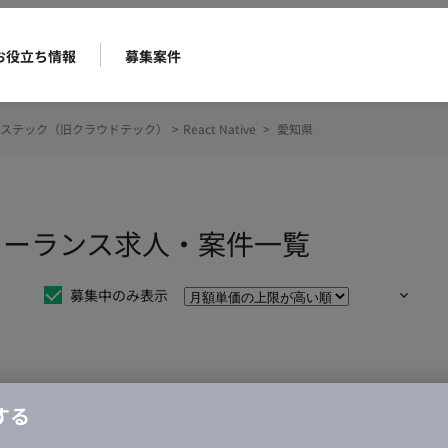
お役立ち情報
募集案件
ステック（旧クラウドテック）
>
React Native
>
愛知県
eのフリーランス求人・案件一覧
募集中のみ表示
仕事は見つかりませんでした。
する