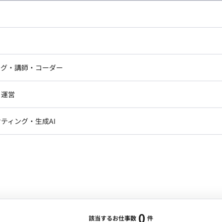
し広い条件設定で検索してみてください。
ドエンジニア
フロントエンジニア
ニア・Androidエンジニア
ゲームプログラマ・エンジニ
アートディレクター・クリエイ
ナー・UI/UXデザイナー
ンジニア
セキュリティエンジニア
ング・講師・コーダー
ター
ジニア・テクニカルサポート
AIエンジニア・機械学習エン
ー
Webライター
クデザイナー・CGデザイナー・イ
ジニア・Androidエンジニア
ゲームプログラマ・エンジニア
・運営
ター
ンジニア・テクニカルサポート
AIエンジニア・機械学習エンジニア
訳・その他ライター
レクター・プロデューサー・プロジェ
データアナリスト・データサ
ティング・生成AI
ジャー
・メディア運用
DX推進
ン
Unity
Objective-C
Python
ンサルタント・ITコンサルタント
ント・企画・セールス
採用・組織開発・制度設計
エンジニアリング
0
該当するお仕事数
件