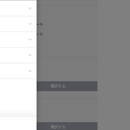
稼働形態
フルリモート
ア
一部リモート
ティブディレク
常駐
ジニア
エリア
イエンティスト
愛知県
選択する
スキル
React Native
選択する