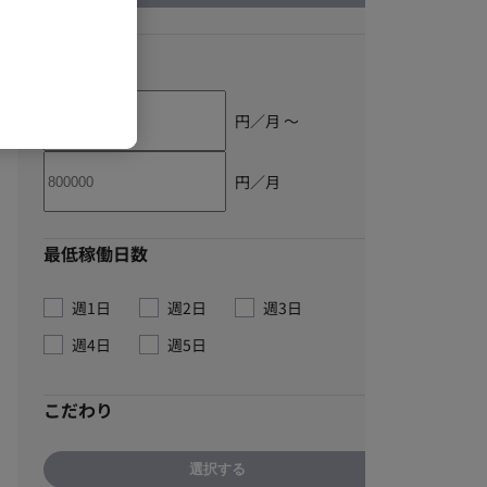
単価
円／月 〜
円／月
最低稼働日数
週1日
週2日
週3日
週4日
週5日
こだわり
選択する