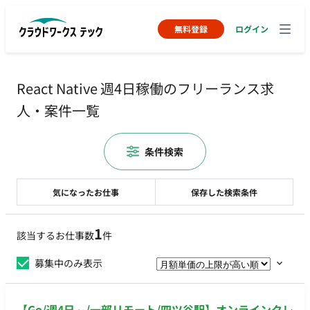
無料登録
ログイン
React Native 週4日稼働のフリーランス求
人・案件一覧
条件検索
気になったお仕事
保存した検索条件
1
該当するお仕事数
件
募集中のみ表示
【Go/週4日～/一部リモート/四ツ谷駅】オンラインクレ