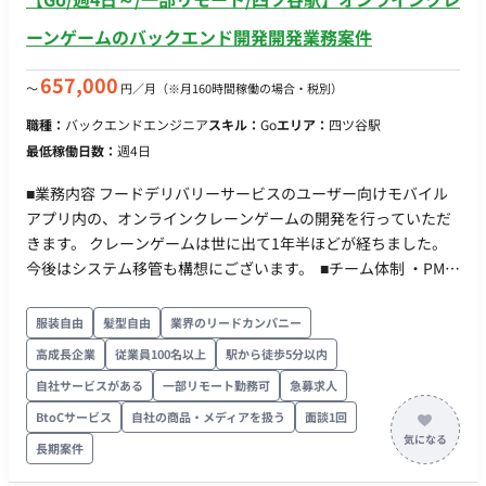
ーンゲームのバックエンド開発開発業務案件
657,000
〜
円／月
（※月160時間稼働の場合・税別）
職種：
バックエンドエンジニア
スキル：
Go
エリア：
四ツ谷駅
最低稼働日数：
週4日
■業務内容 フードデリバリーサービスのユーザー向けモバイル
アプリ内の、オンラインクレーンゲームの開発を行っていただ
きます。 クレーンゲームは世に出て1年半ほどが経ちました。
今後はシステム移管も構想にございます。 ■チーム体制 ・PM：
1名 ・エンジニア：3名 ・カスタマーサポートなど運営：複数名
■利用技術・ツール Go, Kubernetes, TiDB, PHP, GCP Java, IoT
服装自由
髪型自由
業界のリードカンパニー
系の開発経験はあると尚良い ■働き方について ・稼働時間：10
高成長企業
従業員100名以上
駅から徒歩5分以内
時～19時想定 ・稼働量：週4以上 ■稼働開始日について 毎月第
自社サービスがある
一部リモート勤務可
急募求人
一営業日と第三月曜日となり、締切日は約2週間前となります。
BtoCサービス
自社の商品・メディアを扱う
面談1回
長期案件