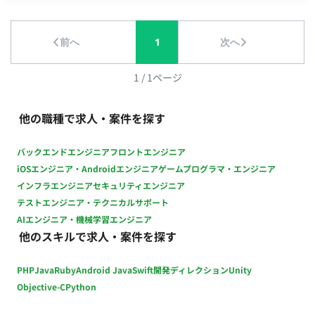
前へ
1
次へ
1
/
1
ページ
他の職種で求人・案件を探す
バックエンドエンジニア
フロントエンジニア
iOSエンジニア・Androidエンジニア
ゲームプログラマ・エンジニア
インフラエンジニア
セキュリティエンジニア
テストエンジニア・テクニカルサポート
AIエンジニア・機械学習エンジニア
他のスキルで求人・案件を探す
PHP
Java
Ruby
Android Java
Swift
開発ディレクション
Unity
Objective-C
Python