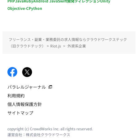
PHP
Java
Ruby
Android Java
Swift
開発ディレクション
Unity
Objective-C
Python
フリーランス・副業・業務委託の求人情報ならクラウドワークステック
（旧クラウドテック）
>
Riot.js
>
外資系企業
パラレルジャーナル
利用規約
個人情報保護方針
サイトマップ
copyright (c) CrowdWorks Inc. all rights reserved.
運営会社：
株式会社クラウドワークス