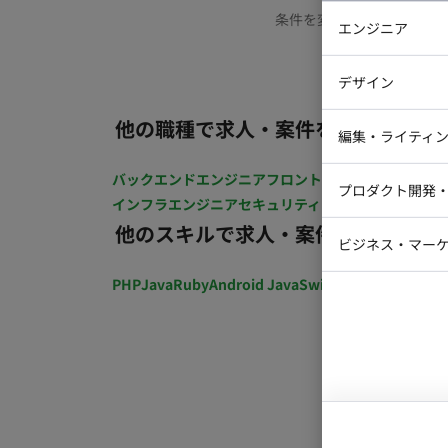
条件を変更するか、もう少
エンジニア
バックエン
デザイン
iOSエンジ
他の職種で求人・案件を探す
Webデザイ
インフラエ
編集・ライティ
テストエン
Webコーダ
グラフィッ
バックエンドエンジニア
フロントエンジニア
iOSエン
プロダクト開発
ラストレー
インフラエンジニア
セキュリティエンジニア
テストエ
編集者・翻
他のスキルで求人・案件を探す
Webディ
ビジネス・マーケ
クトマネー
マーケター
PHP
Java
Ruby
Android Java
Swift
開発ディレクショ
システムコ
コンサルタ
プロンプト