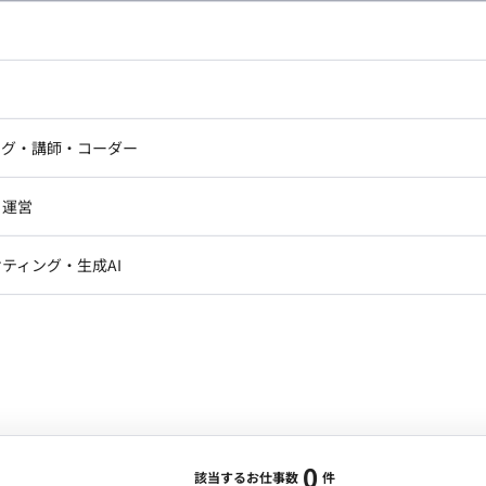
し広い条件設定で検索してみてください。
ドエンジニア
フロントエンジニア
ニア・Androidエンジニア
ゲームプログラマ・エンジニ
アートディレクター・クリエイ
ナー・UI/UXデザイナー
ンジニア
セキュリティエンジニア
ング・講師・コーダー
ター
ジニア・テクニカルサポート
AIエンジニア・機械学習エン
ー
Webライター
クデザイナー・CGデザイナー・イ
ジニア・Androidエンジニア
ゲームプログラマ・エンジニア
・運営
ター
ンジニア・テクニカルサポート
AIエンジニア・機械学習エンジニア
訳・その他ライター
レクター・プロデューサー・プロジェ
データアナリスト・データサ
ティング・生成AI
ジャー
・メディア運用
DX推進
ン
Unity
Objective-C
Python
ンサルタント・ITコンサルタント
ント・企画・セールス
採用・組織開発・制度設計
エンジニアリング
0
該当するお仕事数
件