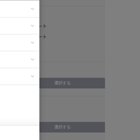
稼働形態
フルリモート
ア
一部リモート
ティブディレク
常駐
ジニア
エリア
イエンティスト
選択する
スキル
Riot.js
選択する