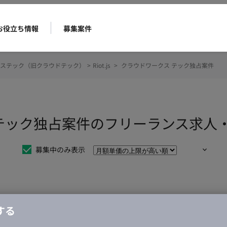
お役立ち情報
募集案件
ステック（旧クラウドテック）
>
Riot.js
>
クラウドワークス テック独占案件
クス テック独占案件のフリーランス求
募集中のみ表示
仕事は見つかりませんでした。
する