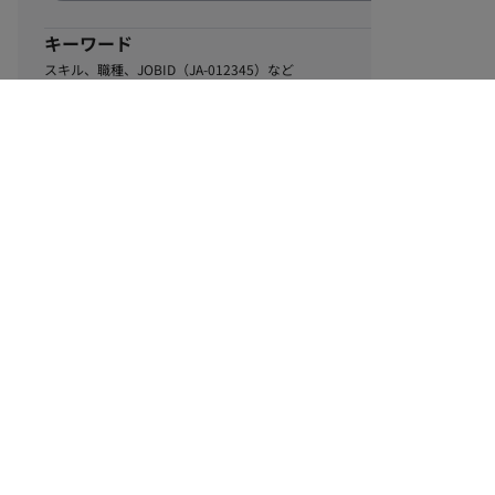
キーワード
スキル、職種、JOBID（JA-012345）など
0
該当するお仕事数
件
この条件で絞り込む
ル
利用規約
個人情報保護方針
サイトマップ