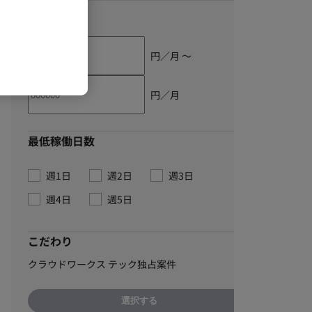
単価
円／月 〜
円／月
最低稼働日数
週1日
週2日
週3日
週4日
週5日
こだわり
クラウドワークス テック独占案件
選択する