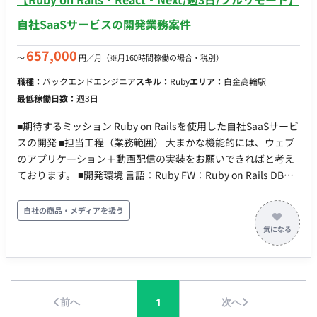
自社SaaSサービスの開発業務案件
657,000
〜
円／月
（※月160時間稼働の場合・税別）
職種：
バックエンドエンジニア
スキル：
Ruby
エリア：
白金高輪駅
最低稼働日数：
週3日
■期待するミッション Ruby on Railsを使用した自社SaaSサービ
スの開発 ■担当工程（業務範囲） 大まかな機能的には、ウェブ
のアプリケーション＋動画配信の実装をお願いできればと考え
ております。 ■開発環境 言語：Ruby FW：Ruby on Rails DB：
インフラ： ツール：Slack ■開発フェーズと予定 2023年開催の
バーチャルオンリー株主総会で支援件数No.1を獲得 事業拡大に
自社の商品・メディアを扱う
伴い、機能など拡充予定 ■案件の魅力（会社について・サービ
スについて） ・自社SaaSサービスの案件です。 ・フルリモー
トで参画可能です。
前へ
1
次へ