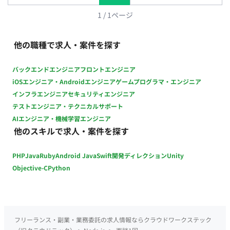
他開発ツール：Docker, Git, mlx ■リモート稼働について フルリ
モートにてご稼働いただけます。 ■働き方 稼働時間帯は不問で
1
/
1
ページ
す。 平日夜や土日のご稼働も可能です。 ただし、仕様検討や相
談事項があり、ディスカッションを行う場合は日中に実施させ
他の職種で求人・案件を探す
ていただきます。 PC：持参（OS指定なし）
バックエンドエンジニア
フロントエンジニア
iOSエンジニア・Androidエンジニア
ゲームプログラマ・エンジニア
インフラエンジニア
セキュリティエンジニア
テストエンジニア・テクニカルサポート
AIエンジニア・機械学習エンジニア
他のスキルで求人・案件を探す
PHP
Java
Ruby
Android Java
Swift
開発ディレクション
Unity
Objective-C
Python
フリーランス・副業・業務委託の求人情報ならクラウドワークステック