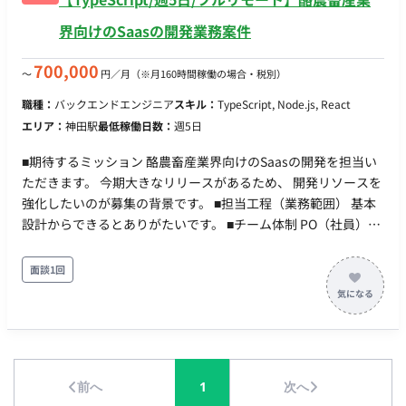
界向けのSaasの開発業務案件
700,000
〜
円／月
（※月160時間稼働の場合・税別）
職種：
バックエンドエンジニア
スキル：
TypeScript, Node.js, React
エリア：
神田駅
最低稼働日数：
週5日
■期待するミッション 酪農畜産業界向けのSaasの開発を担当い
ただきます。 今期大きなリリースがあるため、 開発リソースを
強化したいのが募集の背景です。 ■担当工程（業務範囲） 基本
設計からできるとありがたいです。 ■チーム体制 PO（社員）
+スクラムマスター＋エンジニア4名 +今回募集のフルスタック
エンジニア ■業務の流れ アジャイル開発(スクラム) スプリント
面談1回
は2週間です。 デイリーMTGが平日10時に出れるのであれば、
他の時間はいつ稼働いただいても問題ないです。 ■開発環境 ・
言語: Javascript, Typescript ・ライブラリ: Next.js, express,
AWS Amplify, tRPC, prisma ・アプリケーションインフラ:
Amazon Lambda, Amazon S3, Amazon API Gateway, Amazon
前へ
1
次へ
RDS, Amazon Cognito, Amazon EC2 ・IaaC：AWS CDK ・その