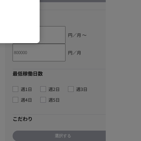
単価
円／月 〜
円／月
最低稼働日数
週1日
週2日
週3日
週4日
週5日
こだわり
選択する