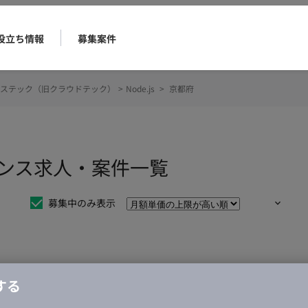
役立ち情報
募集案件
ステック（旧クラウドテック）
>
Node.js
>
京都府
ーランス求人・案件一覧
募集中のみ表示
仕事は見つかりませんでした。
する