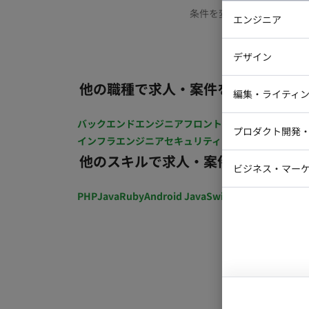
条件を変更するか、もう少
エンジニア
バックエン
デザイン
iOSエンジ
他の職種で求人・案件を探す
Webデザイ
インフラエ
編集・ライティ
テストエン
Webコーダ
グラフィッ
バックエンドエンジニア
フロントエンジニア
iOSエン
プロダクト開発
ラストレー
インフラエンジニア
セキュリティエンジニア
テストエ
編集者・翻
他のスキルで求人・案件を探す
Webディ
ビジネス・マーケ
クトマネー
マーケター
PHP
Java
Ruby
Android Java
Swift
開発ディレクショ
システムコ
コンサルタ
プロンプト