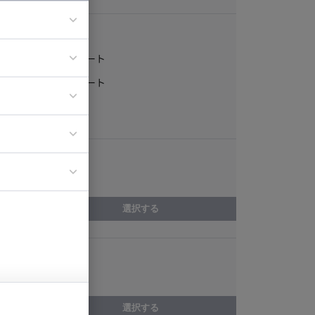
稼働形態
フルリモート
ア
一部リモート
ティブディレク
常駐
ジニア
エリア
イエンティスト
京都府
選択する
スキル
Node.js
選択する