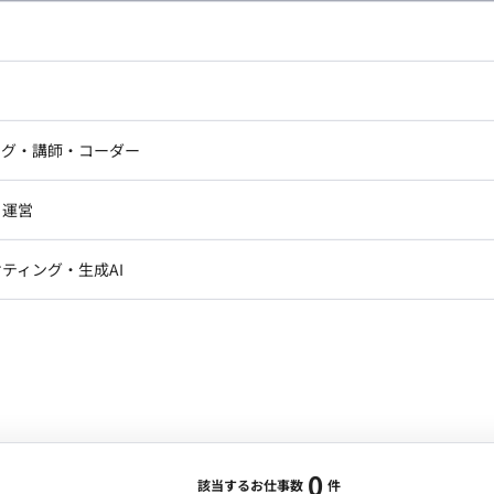
し広い条件設定で検索してみてください。
ドエンジニア
フロントエンジニア
ニア・Androidエンジニア
ゲームプログラマ・エンジニ
アートディレクター・クリエイ
ナー・UI/UXデザイナー
ンジニア
セキュリティエンジニア
ング・講師・コーダー
ター
ジニア・テクニカルサポート
AIエンジニア・機械学習エン
ー
Webライター
クデザイナー・CGデザイナー・イ
ジニア・Androidエンジニア
ゲームプログラマ・エンジニア
・運営
ター
ンジニア・テクニカルサポート
AIエンジニア・機械学習エンジニア
訳・その他ライター
レクター・プロデューサー・プロジェ
データアナリスト・データサ
ティング・生成AI
ジャー
・メディア運用
DX推進
ン
Unity
Objective-C
Python
ンサルタント・ITコンサルタント
ント・企画・セールス
採用・組織開発・制度設計
エンジニアリング
0
該当するお仕事数
件