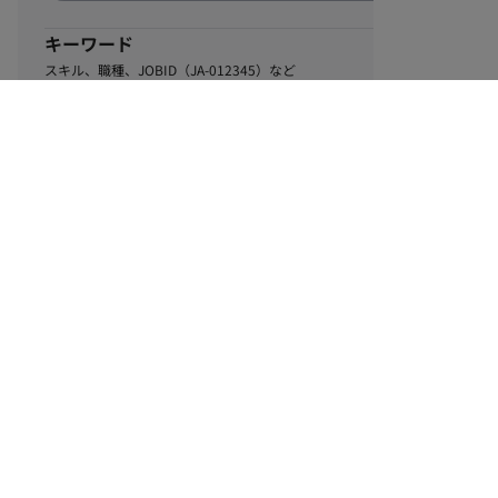
キーワード
スキル、職種、JOBID（JA-012345）など
0
該当するお仕事数
件
この条件で絞り込む
ル
利用規約
個人情報保護方針
サイトマップ