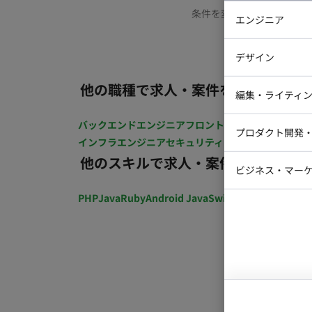
条件を変更するか、もう少
エンジニア
バックエン
デザイン
iOSエンジ
他の職種で求人・案件を探す
Webデザイ
インフラエ
編集・ライティ
テストエン
Webコーダ
グラフィッ
バックエンドエンジニア
フロントエンジニア
iOSエン
プロダクト開発
ラストレー
インフラエンジニア
セキュリティエンジニア
テストエ
編集者・翻
他のスキルで求人・案件を探す
Webディ
ビジネス・マーケ
クトマネー
マーケター
PHP
Java
Ruby
Android Java
Swift
開発ディレクショ
システムコ
コンサルタ
プロンプト