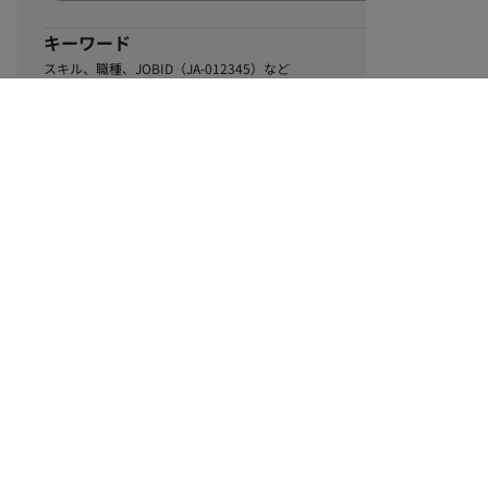
キーワード
スキル、職種、JOBID（JA-012345）など
0
該当するお仕事数
件
この条件で絞り込む
ル
利用規約
個人情報保護方針
サイトマップ