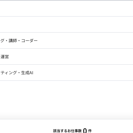
し広い条件設定で検索してみてください。
ドエンジニア
フロントエンジニア
ニア・Androidエンジニア
ゲームプログラマ・エンジニ
アートディレクター・クリエイ
ナー・UI/UXデザイナー
ンジニア
セキュリティエンジニア
ング・講師・コーダー
ター
ジニア・テクニカルサポート
AIエンジニア・機械学習エン
ー
Webライター
クデザイナー・CGデザイナー・イ
ジニア・Androidエンジニア
ゲームプログラマ・エンジニア
・運営
ター
ンジニア・テクニカルサポート
AIエンジニア・機械学習エンジニア
訳・その他ライター
レクター・プロデューサー・プロジェ
データアナリスト・データサ
ティング・生成AI
ジャー
・メディア運用
DX推進
ン
Unity
Objective-C
Python
ンサルタント・ITコンサルタント
ント・企画・セールス
採用・組織開発・制度設計
エンジニアリング
0
該当するお仕事数
件