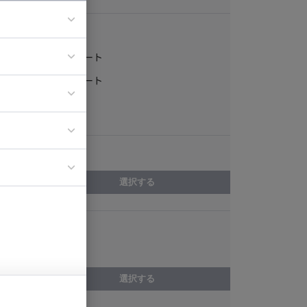
稼働形態
フルリモート
ア
一部リモート
ティブディレク
常駐
ジニア
エリア
イエンティスト
選択する
スキル
Smarty
選択する