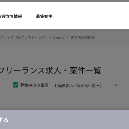
お役立ち情報
募集案件
ステック（旧クラウドテック）
>
Smarty
>
業界未経験歓迎
迎のフリーランス求人・案件一覧
募集中のみ表示
仕事は見つかりませんでした。
する