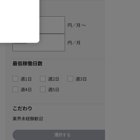
単価
円／月 〜
円／月
最低稼働日数
週1日
週2日
週3日
週4日
週5日
こだわり
業界未経験歓迎
選択する