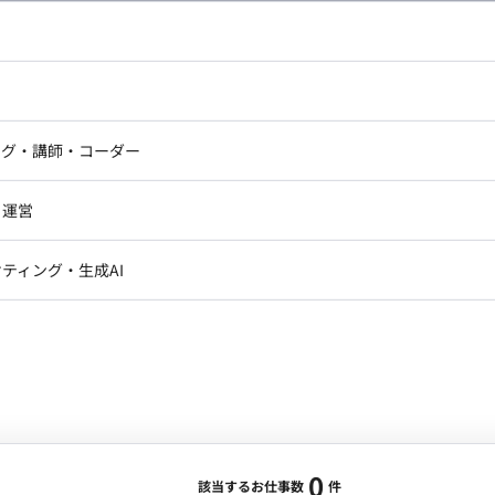
し広い条件設定で検索してみてください。
ドエンジニア
フロントエンジニア
ニア・Androidエンジニア
ゲームプログラマ・エンジニ
アートディレクター・クリエイ
ナー・UI/UXデザイナー
ンジニア
セキュリティエンジニア
ング・講師・コーダー
ター
ジニア・テクニカルサポート
AIエンジニア・機械学習エン
ー
Webライター
クデザイナー・CGデザイナー・イ
ジニア・Androidエンジニア
ゲームプログラマ・エンジニア
・運営
ター
ンジニア・テクニカルサポート
AIエンジニア・機械学習エンジニア
訳・その他ライター
レクター・プロデューサー・プロジェ
データアナリスト・データサ
ティング・生成AI
ジャー
・メディア運用
DX推進
ン
Unity
Objective-C
Python
ンサルタント・ITコンサルタント
ント・企画・セールス
採用・組織開発・制度設計
エンジニアリング
0
該当するお仕事数
件