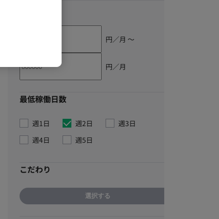
単価
円／月 〜
円／月
最低稼働日数
週1日
週2日
週3日
週4日
週5日
こだわり
選択する