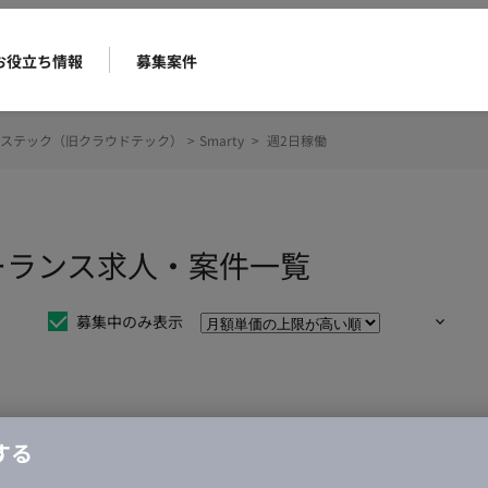
お役立ち情報
募集案件
ステック（旧クラウドテック）
>
Smarty
>
週2日稼働
リーランス求人・案件一覧
募集中のみ表示
仕事は見つかりませんでした。
する