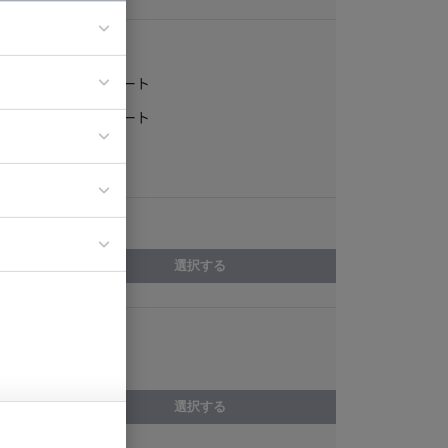
稼働形態
フルリモート
ア
一部リモート
ティブディレク
常駐
ジニア
エリア
イエンティスト
選択する
スキル
Smarty
選択する