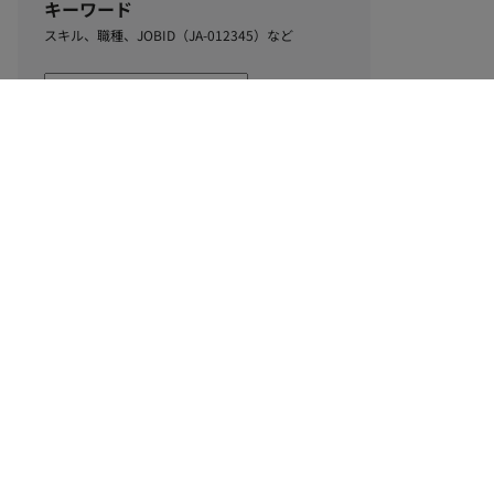
キーワード
スキル、職種、JOBID（JA-012345）など
0
該当するお仕事数
件
この条件で絞り込む
ル
利用規約
個人情報保護方針
サイトマップ