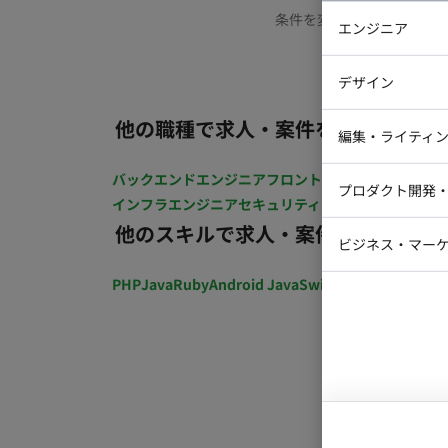
条件を変更するか、もう少
エンジニア
バックエン
デザイン
iOSエンジ
他の職種で求人・案件を探す
Webデザイ
インフラエ
編集・ライティ
テストエン
Webコーダ
グラフィッ
バックエンドエンジニア
フロントエンジニア
iOSエン
プロダクト開発
ラストレー
インフラエンジニア
セキュリティエンジニア
テストエ
編集者・翻
他のスキルで求人・案件を探す
Webディ
ビジネス・マーケ
クトマネー
マーケター
PHP
Java
Ruby
Android Java
Swift
開発ディレクショ
システムコ
コンサルタ
プロンプト