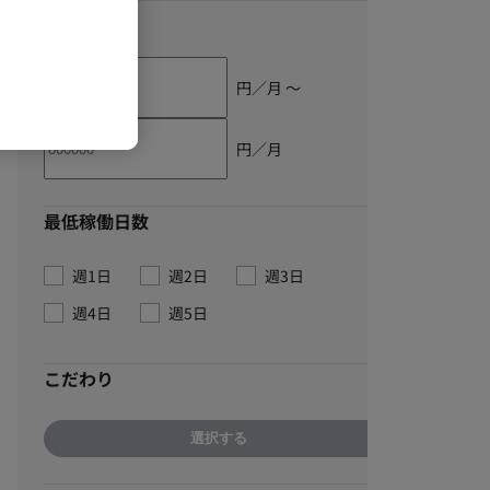
単価
円／月 〜
円／月
最低稼働日数
週1日
週2日
週3日
週4日
週5日
こだわり
選択する