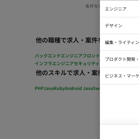
条件を変更するか、もう少
エンジニア
バックエン
デザイン
iOSエンジ
他の職種で求人・案件を探す
Webデザイ
インフラエ
編集・ライティ
テストエン
Webコーダ
グラフィッ
バックエンドエンジニア
フロントエンジニア
iOSエン
プロダクト開発
ラストレー
インフラエンジニア
セキュリティエンジニア
テストエ
編集者・翻
他のスキルで求人・案件を探す
Webディ
ビジネス・マーケ
クトマネー
マーケター
PHP
Java
Ruby
Android Java
Swift
開発ディレクショ
システムコ
コンサルタ
プロンプト