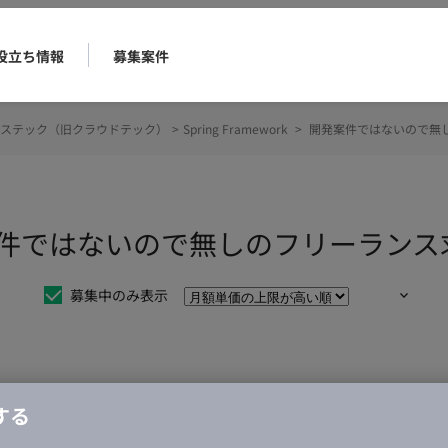
役立ち情報
募集案件
ステック（旧クラウドテック）
>
Spring Framework
>
開発案件ではないので無
rk 開発案件ではないので無しのフリーラ
募集中のみ表示
仕事は見つかりませんでした。
する