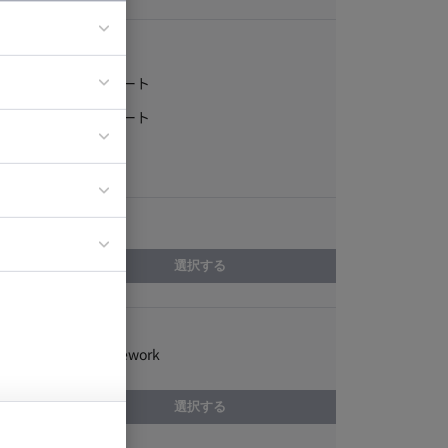
稼働形態
フルリモート
ア
一部リモート
ティブディレク
常駐
ジニア
エリア
イエンティスト
選択する
スキル
Spring Framework
選択する