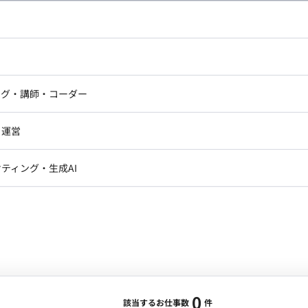
し広い条件設定で検索してみてください。
ドエンジニア
フロントエンジニア
ニア・Androidエンジニア
ゲームプログラマ・エンジニ
アートディレクター・クリエイ
ナー・UI/UXデザイナー
ンジニア
セキュリティエンジニア
ング・講師・コーダー
ター
ジニア・テクニカルサポート
AIエンジニア・機械学習エン
ー
Webライター
クデザイナー・CGデザイナー・イ
ジニア・Androidエンジニア
ゲームプログラマ・エンジニア
・運営
ター
ンジニア・テクニカルサポート
AIエンジニア・機械学習エンジニア
訳・その他ライター
レクター・プロデューサー・プロジェ
データアナリスト・データサ
ティング・生成AI
ジャー
・メディア運用
DX推進
ン
Unity
Objective-C
Python
ンサルタント・ITコンサルタント
ント・企画・セールス
採用・組織開発・制度設計
エンジニアリング
0
該当するお仕事数
件