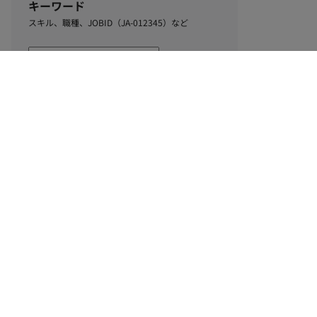
キーワード
スキル、職種、JOBID（JA-012345）など
0
該当するお仕事数
件
この条件で絞り込む
ル
利用規約
個人情報保護方針
サイトマップ