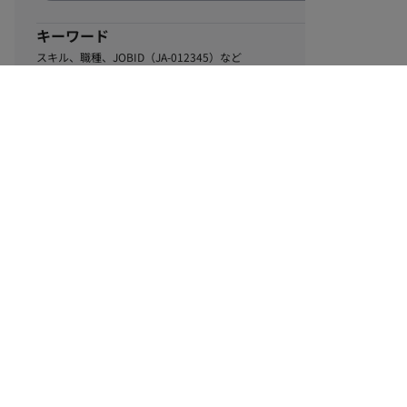
キーワード
スキル、職種、JOBID（JA-012345）など
0
該当するお仕事数
件
この条件で絞り込む
ル
利用規約
個人情報保護方針
サイトマップ