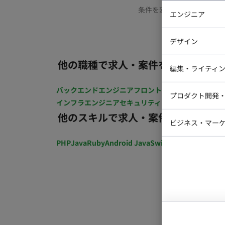
条件を変更するか、もう少
エンジニア
バックエン
デザイン
iOSエンジ
他の職種で求人・案件を探す
Webデザイ
インフラエ
編集・ライティ
テストエン
Webコーダ
グラフィッ
バックエンドエンジニア
フロントエンジニア
iOSエン
プロダクト開発
ラストレー
インフラエンジニア
セキュリティエンジニア
テストエ
編集者・翻
他のスキルで求人・案件を探す
Webディ
ビジネス・マーケ
クトマネー
マーケター
PHP
Java
Ruby
Android Java
Swift
開発ディレクショ
システムコ
コンサルタ
プロンプト