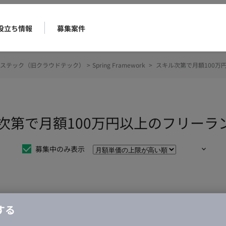
役立ち情報
募集案件
ステック（旧クラウドテック）
>
Spring Framework
>
スキル次第で月額100万
k スキル次第で月額100万円以上のフリ
募集中のみ表示
仕事は見つかりませんでした。
する