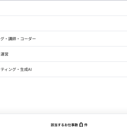
し広い条件設定で検索してみてください。
ドエンジニア
フロントエンジニア
ニア・Androidエンジニア
ゲームプログラマ・エンジニ
アートディレクター・クリエイ
ナー・UI/UXデザイナー
ンジニア
セキュリティエンジニア
ング・講師・コーダー
ター
ジニア・テクニカルサポート
AIエンジニア・機械学習エン
ー
Webライター
クデザイナー・CGデザイナー・イ
ジニア・Androidエンジニア
ゲームプログラマ・エンジニア
・運営
ター
ンジニア・テクニカルサポート
AIエンジニア・機械学習エンジニア
訳・その他ライター
レクター・プロデューサー・プロジェ
データアナリスト・データサ
ティング・生成AI
ジャー
・メディア運用
DX推進
ン
Unity
Objective-C
Python
ンサルタント・ITコンサルタント
ント・企画・セールス
採用・組織開発・制度設計
エンジニアリング
0
該当するお仕事数
件