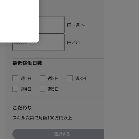
単価
円／月 〜
円／月
最低稼働日数
週1日
週2日
週3日
週4日
週5日
こだわり
スキル次第で月額100万円以上
選択する