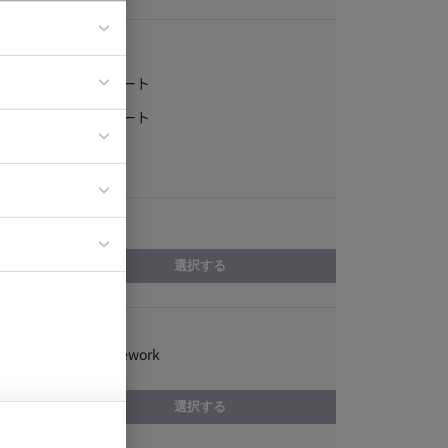
稼働形態
フルリモート
ア
一部リモート
ティブディレク
常駐
ジニア
エリア
イエンティスト
選択する
スキル
Spring Framework
選択する