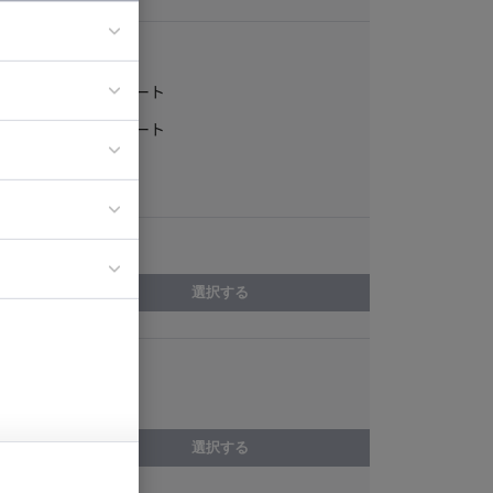
稼働形態
フルリモート
ア
一部リモート
ティブディレク
常駐
ジニア
エリア
イエンティスト
選択する
スキル
Spring Boot
選択する