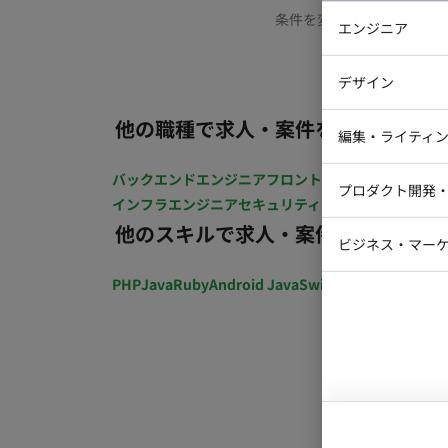
条件を変更するか、もう少
エンジニア
バックエン
デザイン
iOSエンジ
他の職種で求人・案件を探す
Webデザイ
インフラエ
編集・ライティ
テストエン
Webコーダ
グラフィッ
バックエンドエンジニア
フロントエンジニア
iOSエン
プロダクト開発
ラストレー
インフラエンジニア
セキュリティエンジニア
テストエ
編集者・翻
他のスキルで求人・案件を探す
Webディ
ビジネス・マーケ
クトマネー
マーケター
PHP
Java
Ruby
Android Java
Swift
開発ディレクショ
システムコ
コンサルタ
プロンプト