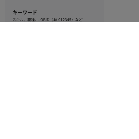
キーワード
スキル、職種、JOBID（JA-012345）など
0
該当するお仕事数
件
この条件で絞り込む
ル
利用規約
個人情報保護方針
サイトマップ