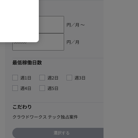
単価
円／月 〜
円／月
最低稼働日数
週1日
週2日
週3日
週4日
週5日
こだわり
クラウドワークス テック独占案件
選択する