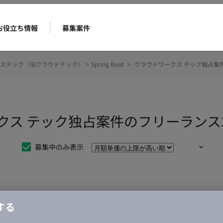
お役立ち情報
募集案件
ステック（旧クラウドテック）
>
Spring Boot
>
クラウドワークス テック独占案
ウドワークス テック独占案件のフリーラ
募集中のみ表示
仕事は見つかりませんでした。
する