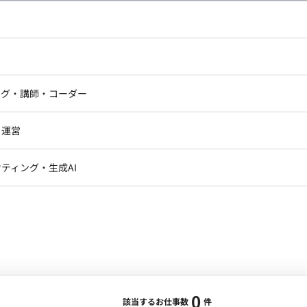
し広い条件設定で検索してみてください。
ドエンジニア
フロントエンジニア
ニア・Androidエンジニア
ゲームプログラマ・エンジニ
アートディレクター・クリエイ
ナー・UI/UXデザイナー
ンジニア
セキュリティエンジニア
ング・講師・コーダー
ター
ジニア・テクニカルサポート
AIエンジニア・機械学習エン
ー
Webライター
クデザイナー・CGデザイナー・イ
ジニア・Androidエンジニア
ゲームプログラマ・エンジニア
・運営
ター
ンジニア・テクニカルサポート
AIエンジニア・機械学習エンジニア
訳・その他ライター
レクター・プロデューサー・プロジェ
データアナリスト・データサ
ティング・生成AI
ジャー
・メディア運用
DX推進
ン
Unity
Objective-C
Python
ンサルタント・ITコンサルタント
ント・企画・セールス
採用・組織開発・制度設計
エンジニアリング
0
該当するお仕事数
件