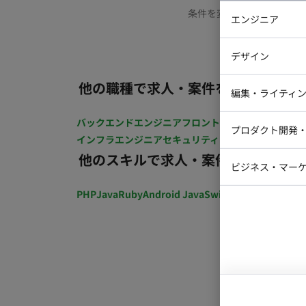
条件を変更するか、もう少
エンジニア
バックエン
デザイン
iOSエンジ
他の職種で求人・案件を探す
Webデザイ
インフラエ
編集・ライティ
テストエン
Webコーダ
グラフィッ
バックエンドエンジニア
フロントエンジニア
iOSエン
プロダクト開発
ラストレー
インフラエンジニア
セキュリティエンジニア
テストエ
編集者・翻
他のスキルで求人・案件を探す
Webディ
ビジネス・マーケ
クトマネー
マーケター
PHP
Java
Ruby
Android Java
Swift
開発ディレクショ
システムコ
コンサルタ
プロンプト