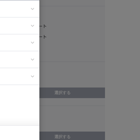
稼働形態
フルリモート
ア
一部リモート
ティブディレク
常駐
ジニア
エリア
イエンティスト
愛知県
選択する
スキル
Spring Boot
選択する