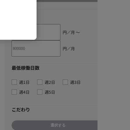
単価
円／月 〜
円／月
最低稼働日数
週1日
週2日
週3日
週4日
週5日
こだわり
選択する