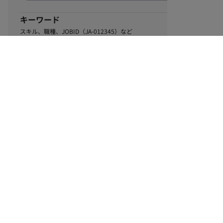
キーワード
スキル、職種、JOBID（JA-012345）など
0
該当するお仕事数
件
この条件で絞り込む
ル
利用規約
個人情報保護方針
サイトマップ