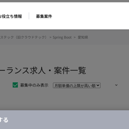
お役立ち情報
募集案件
ステック（旧クラウドテック）
>
Spring Boot
>
愛知県
のフリーランス求人・案件一覧
募集中のみ表示
仕事は見つかりませんでした。
する