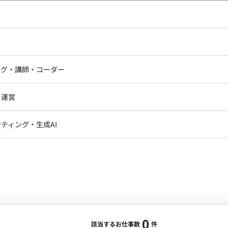
し広い条件設定で検索してみてください。
ドエンジニア
フロントエンジニア
ニア・Androidエンジニア
ゲームプログラマ・エンジニ
アートディレクター・クリエイ
ナー・UI/UXデザイナー
ンジニア
セキュリティエンジニア
ング・講師・コーダー
ター
ジニア・テクニカルサポート
AIエンジニア・機械学習エン
ー
Webライター
クデザイナー・CGデザイナー・イ
ジニア・Androidエンジニア
ゲームプログラマ・エンジニア
・運営
ター
ンジニア・テクニカルサポート
AIエンジニア・機械学習エンジニア
訳・その他ライター
レクター・プロデューサー・プロジェ
データアナリスト・データサ
ティング・生成AI
ジャー
・メディア運用
DX推進
ン
Unity
Objective-C
Python
ンサルタント・ITコンサルタント
ント・企画・セールス
採用・組織開発・制度設計
エンジニアリング
0
該当するお仕事数
件