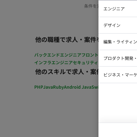
条件を変更するか、もう少
エンジニア
バックエン
デザイン
iOSエンジ
他の職種で求人・案件を探す
Webデザイ
インフラエ
編集・ライティ
テストエン
Webコーダ
グラフィッ
バックエンドエンジニア
フロントエンジニア
iOSエン
プロダクト開発
ラストレー
インフラエンジニア
セキュリティエンジニア
テストエ
編集者・翻
他のスキルで求人・案件を探す
Webディ
ビジネス・マーケ
クトマネー
マーケター
PHP
Java
Ruby
Android Java
Swift
開発ディレクショ
システムコ
コンサルタ
プロンプト