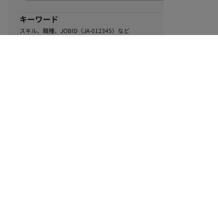
キーワード
スキル、職種、JOBID（JA-012345）など
0
該当するお仕事数
件
この条件で絞り込む
ル
利用規約
個人情報保護方針
サイトマップ