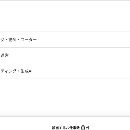
し広い条件設定で検索してみてください。
ドエンジニア
フロントエンジニア
ニア・Androidエンジニア
ゲームプログラマ・エンジニ
アートディレクター・クリエイ
ナー・UI/UXデザイナー
ンジニア
セキュリティエンジニア
ング・講師・コーダー
ター
ジニア・テクニカルサポート
AIエンジニア・機械学習エン
ー
Webライター
クデザイナー・CGデザイナー・イ
ジニア・Androidエンジニア
ゲームプログラマ・エンジニア
・運営
ター
ンジニア・テクニカルサポート
AIエンジニア・機械学習エンジニア
訳・その他ライター
レクター・プロデューサー・プロジェ
データアナリスト・データサ
ティング・生成AI
ジャー
・メディア運用
DX推進
ン
Unity
Objective-C
Python
ンサルタント・ITコンサルタント
ント・企画・セールス
採用・組織開発・制度設計
エンジニアリング
0
該当するお仕事数
件