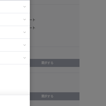
稼働形態
フルリモート
ア
一部リモート
ティブディレク
常駐
ジニア
エリア
イエンティスト
選択する
スキル
Symfony
選択する