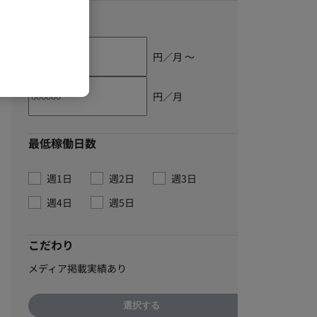
単価
円／月 〜
円／月
最低稼働日数
週1日
週2日
週3日
週4日
週5日
こだわり
メディア掲載実績あり
選択する