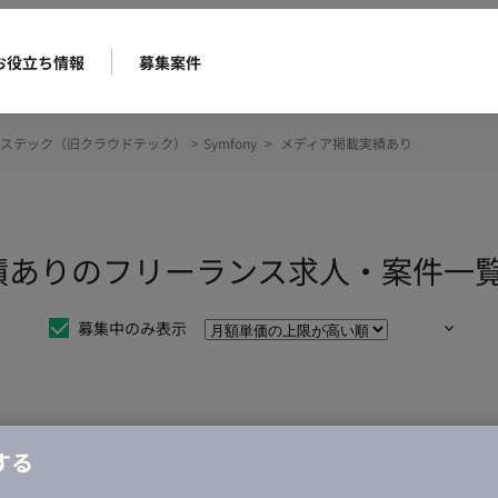
お役立ち情報
募集案件
ステック（旧クラウドテック）
>
Symfony
>
メディア掲載実績あり
載実績ありのフリーランス求人・案件一
募集中のみ表示
仕事は見つかりませんでした。
する