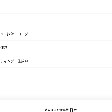
し広い条件設定で検索してみてください。
ドエンジニア
フロントエンジニア
ニア・Androidエンジニア
ゲームプログラマ・エンジニ
アートディレクター・クリエイ
ナー・UI/UXデザイナー
ンジニア
セキュリティエンジニア
ング・講師・コーダー
ター
ジニア・テクニカルサポート
AIエンジニア・機械学習エン
ー
Webライター
クデザイナー・CGデザイナー・イ
ジニア・Androidエンジニア
ゲームプログラマ・エンジニア
・運営
ター
ンジニア・テクニカルサポート
AIエンジニア・機械学習エンジニア
訳・その他ライター
レクター・プロデューサー・プロジェ
データアナリスト・データサ
ティング・生成AI
ジャー
・メディア運用
DX推進
ン
Unity
Objective-C
Python
ンサルタント・ITコンサルタント
ント・企画・セールス
採用・組織開発・制度設計
エンジニアリング
0
該当するお仕事数
件