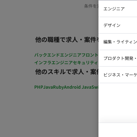
条件を変更するか、もう少
エンジニア
バックエン
デザイン
iOSエンジ
他の職種で求人・案件を探す
Webデザイ
インフラエ
編集・ライティ
テストエン
Webコーダ
グラフィッ
バックエンドエンジニア
フロントエンジニア
iOSエン
プロダクト開発
ラストレー
インフラエンジニア
セキュリティエンジニア
テストエ
編集者・翻
他のスキルで求人・案件を探す
Webディ
ビジネス・マーケ
クトマネー
マーケター
PHP
Java
Ruby
Android Java
Swift
開発ディレクショ
システムコ
コンサルタ
プロンプト