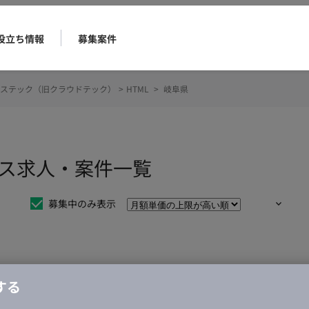
役立ち情報
募集案件
ステック（旧クラウドテック）
>
HTML
>
岐阜県
ンス求人・案件一覧
募集中のみ表示
仕事は見つかりませんでした。
する