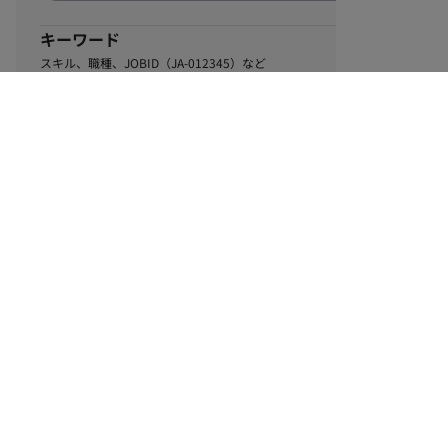
キーワード
スキル、職種、JOBID（JA-012345）など
0
該当するお仕事数
件
この条件で絞り込む
ル
利用規約
個人情報保護方針
サイトマップ