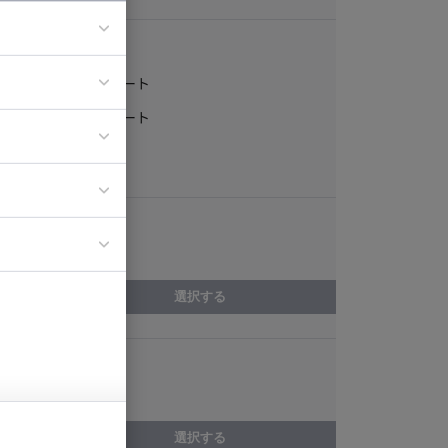
稼働形態
フルリモート
ア
一部リモート
ティブディレク
常駐
ジニア
エリア
イエンティスト
岐阜県
選択する
スキル
HTML
選択する