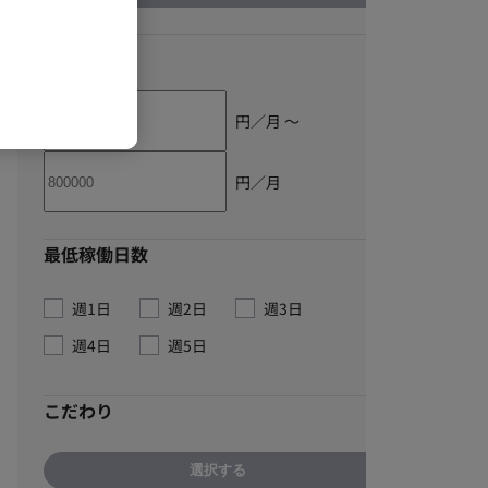
単価
円／月 〜
円／月
最低稼働日数
週1日
週2日
週3日
週4日
週5日
こだわり
選択する