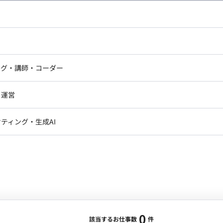
し広い条件設定で検索してみてください。
ドエンジニア
フロントエンジニア
ニア・Androidエンジニア
ゲームプログラマ・エンジニ
アートディレクター・クリエイ
ナー・UI/UXデザイナー
ンジニア
セキュリティエンジニア
ング・講師・コーダー
ター
ジニア・テクニカルサポート
AIエンジニア・機械学習エン
ー
Webライター
クデザイナー・CGデザイナー・イ
ジニア・Androidエンジニア
ゲームプログラマ・エンジニア
・運営
ター
ンジニア・テクニカルサポート
AIエンジニア・機械学習エンジニア
訳・その他ライター
レクター・プロデューサー・プロジェ
データアナリスト・データサ
ティング・生成AI
ジャー
・メディア運用
DX推進
ン
Unity
Objective-C
Python
ンサルタント・ITコンサルタント
ント・企画・セールス
採用・組織開発・制度設計
エンジニアリング
0
該当するお仕事数
件