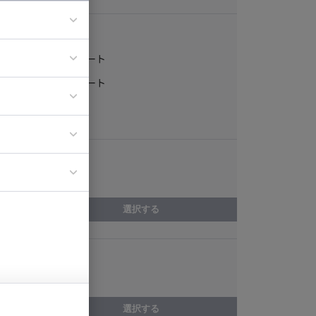
稼働形態
フルリモート
ア
一部リモート
ティブディレク
常駐
ジニア
エリア
イエンティスト
茨城県
選択する
スキル
HTML
選択する