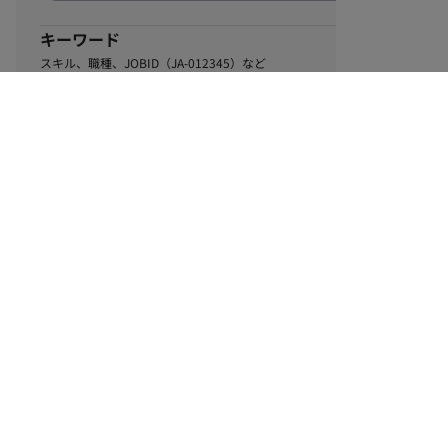
キーワード
スキル、職種、JOBID（JA-012345）など
0
該当するお仕事数
件
この条件で絞り込む
ル
利用規約
個人情報保護方針
サイトマップ