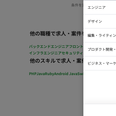
条件を変更するか、もう少
エンジニア
バックエン
デザイン
iOSエンジ
他の職種で求人・案件を探す
Webデザイ
インフラエ
編集・ライティ
テストエン
Webコーダ
グラフィッ
バックエンドエンジニア
フロントエンジニア
iOSエン
プロダクト開発
ラストレー
インフラエンジニア
セキュリティエンジニア
テストエ
編集者・翻
他のスキルで求人・案件を探す
Webディ
ビジネス・マーケ
クトマネー
マーケター
PHP
Java
Ruby
Android Java
Swift
開発ディレクショ
システムコ
コンサルタ
プロンプト