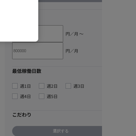
単価
円／月 〜
円／月
最低稼働日数
週1日
週2日
週3日
週4日
週5日
こだわり
選択する