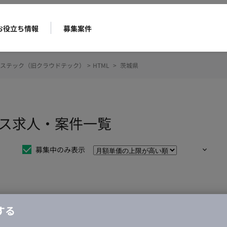
お役立ち情報
募集案件
ステック（旧クラウドテック）
>
HTML
>
茨城県
ンス求人・案件一覧
募集中のみ表示
仕事は見つかりませんでした。
する