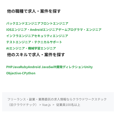
もタスクの一部に含まれます。 ・新規機能を0→1で構築
して頂く可能性も御座います。 ・体制は、大きく分けて
他の職種で求人・案件を探す
要件仕様チーム、開発チーム、QAチームに分かれており、 今回
は、開発チームにて要件仕様チームから降りてきた仕様書をも
バックエンドエンジニア
フロントエンジニア
とに開発～単体テストを御依頼します。 ■開発環境 [フロントエ
iOSエンジニア・Androidエンジニア
ゲームプログラマ・エンジニア
ンド] ・Vue.js、TypeScript [バックエンド] ・Ruby on rails [バ
インフラエンジニア
セキュリティエンジニア
ッチ処理] ・GO [APIサーバー] ・Java [DB] ・MySQL [インフラ]
テストエンジニア・テクニカルサポート
AWS Service：DynamoDB / Aurora / Lambda ※新技術は積極
AIエンジニア・機械学習エンジニア
的に検証・採用して開発を進めます。 ■AIツール Devin claude
他のスキルで求人・案件を探す
自社開発のAI ■チーム環境 チーム単位で協力して作業を進める
ようにしており、 実装で不明な点などがあれば、チーム内で質
PHP
Java
Ruby
Android Java
Swift
開発ディレクション
Unity
問すれば助けてもらえるような雰囲気で行っております。
Objective-C
Python
フリーランス・副業・業務委託の求人情報ならクラウドワークステック
（旧クラウドテック）
>
Vue.js
>
従業員100名以上