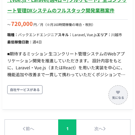
ート管理DXシステムのフルスタック開発業務案件
720,000
〜
円／月
（※月160時間稼働の場合・税別）
職種：
バックエンドエンジニア
スキル：
Laravel, Vue.js
エリア：
川越市
最低稼働日数：
週4日
■期待するミッション 生コンクリート管理システムのWebアプ
リケーション開発を推進していただきます。 設計内容をもと
に、Laravel・Vue.js（またはReact）を用いた実装を中心に、
機能追加や改善まで一貫して携わっていただくポジションで
す。 ■業務内容・担当工程 【Webアプリケーション開発】
Laravelを用いたバックエンド開発 Vue.jsまたはReactを用いた
自社サービスがある
フロントエンド開発 AWS環境でのWebシステム開発 RFID・各
種APIとの連携開発 GitHubを利用したソースコード管理 ■開発
環境 プログラミング言語 ・PHP ・JavaScript FW ・Laravel ・
Vue.js インフラ ・AWS ■働き方 稼働量：週4日以上（相談可）
リモート稼働：フルリモート フレックス稼働：可
前へ
1
次へ