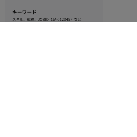
キーワード
スキル、職種、JOBID（JA-012345）など
0
該当するお仕事数
件
この条件で絞り込む
ル
利用規約
個人情報保護方針
サイトマップ