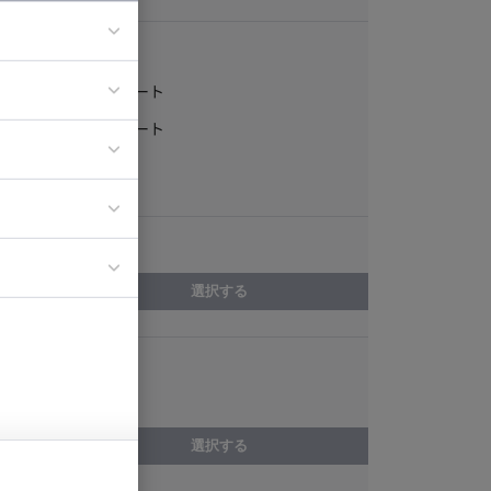
稼働形態
フルリモート
ア
一部リモート
ティブディレク
常駐
ジニア
エリア
イエンティスト
選択する
スキル
WordPress
選択する