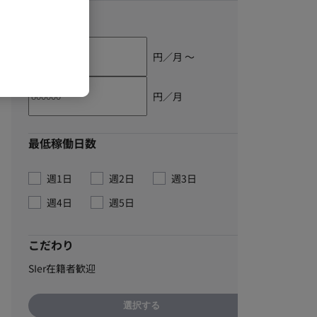
単価
円／月 〜
円／月
最低稼働日数
週1日
週2日
週3日
週4日
週5日
こだわり
SIer在籍者歓迎
選択する