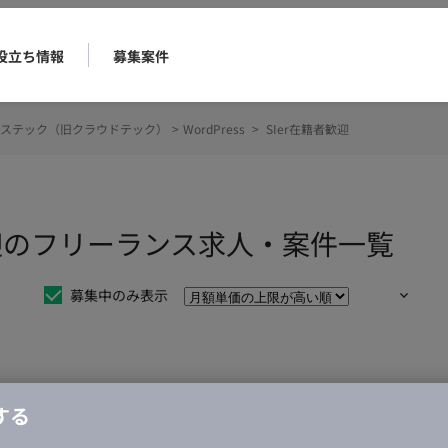
役立ち情報
募集案件
ステック（旧クラウドテック）
>
WordPress
>
SIer在籍者歓迎
籍者歓迎のフリーランス求人・案件一覧
募集中のみ表示
仕事は見つかりませんでした。
する