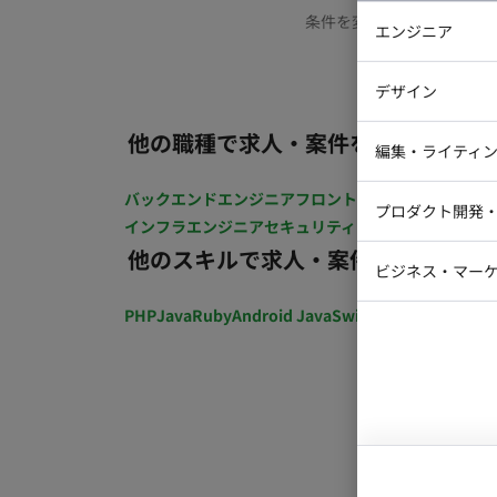
条件を変更するか、もう少
エンジニア
バックエン
デザイン
iOSエンジ
他の職種で求人・案件を探す
Webデザイ
インフラエ
編集・ライティ
テストエン
Webコーダ
グラフィッ
バックエンドエンジニア
フロントエンジニア
iOSエン
プロダクト開発
ラストレー
インフラエンジニア
セキュリティエンジニア
テストエ
編集者・翻
他のスキルで求人・案件を探す
Webディ
ビジネス・マーケ
クトマネー
マーケター
PHP
Java
Ruby
Android Java
Swift
開発ディレクショ
システムコ
コンサルタ
プロンプト