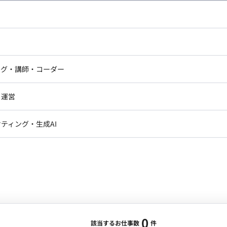
し広い条件設定で検索してみてください。
ドエンジニア
フロントエンジニア
ニア・Androidエンジニア
ゲームプログラマ・エンジニ
アートディレクター・クリエイ
ナー・UI/UXデザイナー
ンジニア
セキュリティエンジニア
ング・講師・コーダー
ター
ジニア・テクニカルサポート
AIエンジニア・機械学習エン
ー
Webライター
クデザイナー・CGデザイナー・イ
ジニア・Androidエンジニア
ゲームプログラマ・エンジニア
・運営
ター
ンジニア・テクニカルサポート
AIエンジニア・機械学習エンジニア
訳・その他ライター
レクター・プロデューサー・プロジェ
データアナリスト・データサ
ティング・生成AI
ジャー
・メディア運用
DX推進
ン
Unity
Objective-C
Python
ンサルタント・ITコンサルタント
ント・企画・セールス
採用・組織開発・制度設計
エンジニアリング
0
該当するお仕事数
件