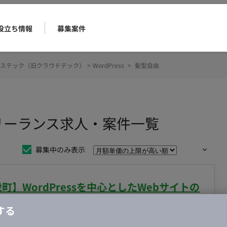
役立ち情報
募集案件
ステック（旧クラウドテック）
>
WordPress
>
髪型自由
のフリーランス求人・案件一覧
募集中のみ表示
新栄町】WordPressを中心としたWebサイトの
務案件
する