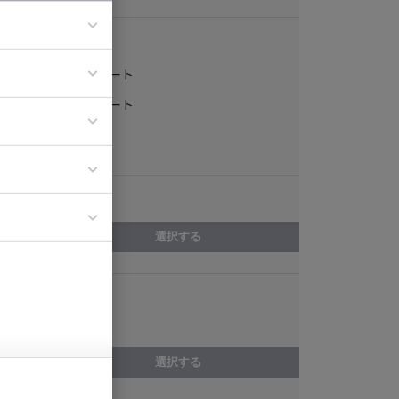
稼働形態
フルリモート
ア
一部リモート
ティブディレク
常駐
ジニア
エリア
イエンティスト
選択する
スキル
WordPress
選択する