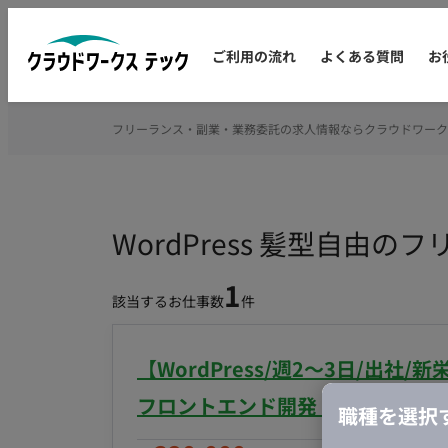
ご利用の流れ
よくある質問
お
フリーランス・副業・業務委託の求人情報ならクラウドワーク
WordPress 髪型自由
1
該当するお仕事数
件
【WordPress/週2〜3日/出社/
フロントエンド開発・保守運用業
職種を選択