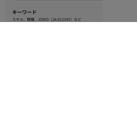
キーワード
スキル、職種、JOBID（JA-012345）など
1
該当するお仕事数
件
この条件で絞り込む
ル
利用規約
個人情報保護方針
サイトマップ