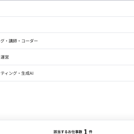
合・税別）
ipt, PHP
エリア：
新栄町駅
最低稼働日数：
週2日
ドエンジニア
フロントエンジニア
ssサイトの改修や機能追加を正確かつスピーディーに行い、
ニア・Androidエンジニア
ゲームプログラマ・エンジニ
アートディレクター・クリエイ
ナー・UI/UXデザイナー
の追加作業 ・PHPを用いた条件分岐の追加や機能拡張 ・
ンジニア
セキュリティエンジニア
ング・講師・コーダー
ター
1名） ・社内エ
ジニア・テクニカルサポート
AIエンジニア・機械学習エン
ー
Webライター
クデザイナー・CGデザイナー・イ
l Css ・FW：
・運営
ター
訳・その他ライター
レクター・プロデューサー・プロジェ
データアナリスト・データサ
フィスへ完全出社）
ティング・生成AI
ジャー
1
・メディア運用
DX推進
ンサルタント・ITコンサルタント
ント・企画・セールス
採用・組織開発・制度設計
エンジニアリング
ジニア・Androidエンジニア
ゲームプログラマ・エンジニア
1
ンジニア・テクニカルサポート
AIエンジニア・機械学習エンジニア
該当するお仕事数
件