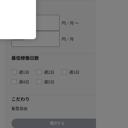
単価
円／月 〜
円／月
最低稼働日数
週1日
週2日
週3日
週4日
週5日
こだわり
髪型自由
選択する