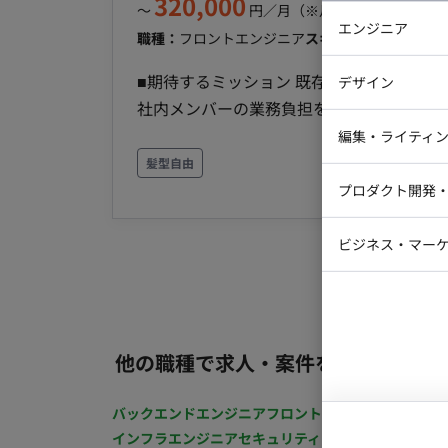
320,000
〜
円／月
（※月160時間稼働の場
エンジニア
職種：
フロントエンジニア
スキル：
CSS, JavaScr
バックエン
■期待するミッション 既存のWordPre
デザイン
iOSエンジ
社内メンバーの業務負担を軽減すること。 ■担当工程（業務範囲） 【実装・保守運用】 ・
Webデザイ
WordPress内のテーマ改修やコンテンツ
インフラエ
編集・ライティ
社内エンジニアやデザイナーとの仕様のすり合わせ ■チーム体制 ・開発リーダー（
髪型自由
テストエン
Webコーダ
グラフィッ
ンジニア/スタッフ（2名） ・外部エンジニア（1名） ■開発環境 ・言語：Htm
プロダクト開発
ラストレー
編集者・翻
WordPress ■働き方 ・稼働量：週2〜3日（月60〜80時間程度、曜日固定を想定） ・リモート稼
Webディ
働：不可（愛知県名古屋市中区新栄町のオ
ビジネス・マーケ
クトマネー
マーケター
システムコ
コンサルタ
プロンプト
他の職種で求人・案件を探す
バックエンドエンジニア
フロントエンジニア
iOSエン
インフラエンジニア
セキュリティエンジニア
テストエ