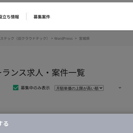
役立ち情報
募集案件
ステック（旧クラウドテック）
>
WordPress
>
宮城県
フリーランス求人・案件一覧
募集中のみ表示
仕事は見つかりませんでした。
する