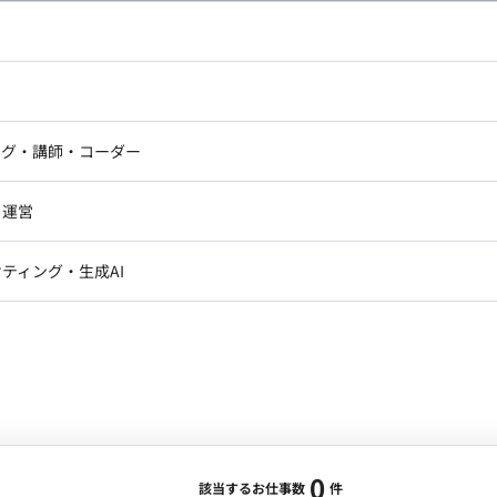
し広い条件設定で検索してみてください。
ドエンジニア
フロントエンジニア
ニア・Androidエンジニア
ゲームプログラマ・エンジニ
アートディレクター・クリエイ
ナー・UI/UXデザイナー
ンジニア
セキュリティエンジニア
ング・講師・コーダー
ター
ジニア・テクニカルサポート
AIエンジニア・機械学習エン
ー
Webライター
クデザイナー・CGデザイナー・イ
ジニア・Androidエンジニア
ゲームプログラマ・エンジニア
・運営
ター
ンジニア・テクニカルサポート
AIエンジニア・機械学習エンジニア
訳・その他ライター
レクター・プロデューサー・プロジェ
データアナリスト・データサ
ティング・生成AI
ジャー
・メディア運用
DX推進
ン
Unity
Objective-C
Python
ンサルタント・ITコンサルタント
ント・企画・セールス
採用・組織開発・制度設計
エンジニアリング
0
該当するお仕事数
件