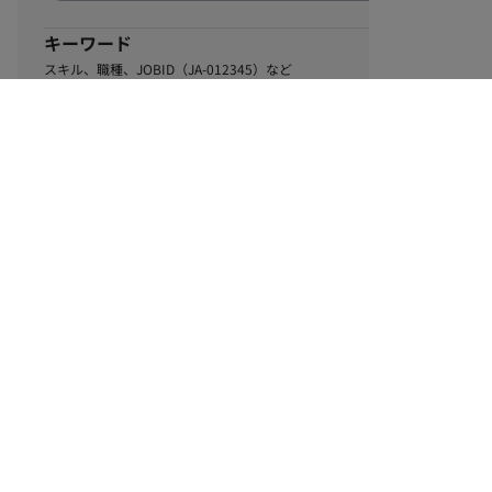
キーワード
スキル、職種、JOBID（JA-012345）など
0
該当するお仕事数
件
この条件で絞り込む
ル
利用規約
個人情報保護方針
サイトマップ