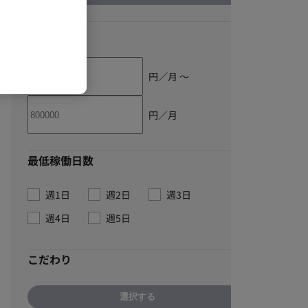
単価
円／月 〜
円／月
最低稼働日数
週1日
週2日
週3日
週4日
週5日
こだわり
選択する