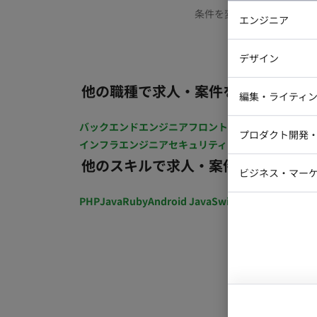
条件を変更するか、もう少
エンジニア
バックエン
デザイン
iOSエンジ
他の職種で求人・案件を探す
Webデザイ
インフラエ
編集・ライティ
テストエン
Webコーダ
グラフィッ
バックエンドエンジニア
フロントエンジニア
iOSエン
プロダクト開発
ラストレー
インフラエンジニア
セキュリティエンジニア
テストエ
編集者・翻
他のスキルで求人・案件を探す
Webディ
ビジネス・マーケ
クトマネー
マーケター
PHP
Java
Ruby
Android Java
Swift
開発ディレクショ
システムコ
コンサルタ
プロンプト