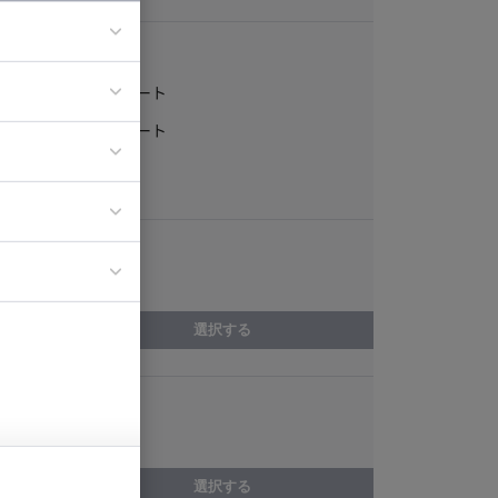
稼働形態
フルリモート
ア
一部リモート
ティブディレク
常駐
ジニア
エリア
イエンティスト
宮城県
選択する
スキル
WordPress
選択する