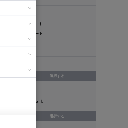
稼働形態
フルリモート
ア
一部リモート
ティブディレク
常駐
ジニア
エリア
イエンティスト
選択する
スキル
Zend Framework
選択する