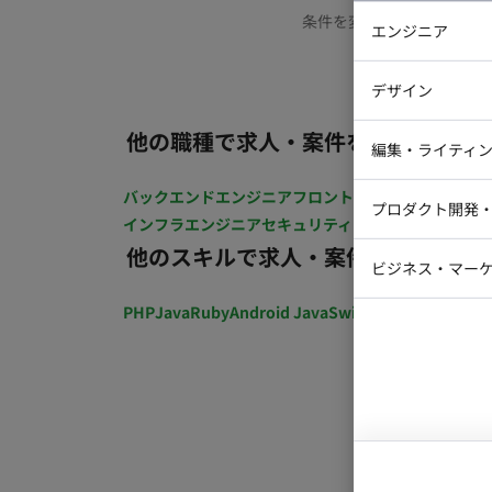
条件を変更するか、もう少
エンジニア
バックエン
デザイン
iOSエンジ
他の職種で求人・案件を探す
Webデザイ
インフラエ
編集・ライティ
テストエン
Webコーダ
グラフィッ
バックエンドエンジニア
フロントエンジニア
iOSエン
プロダクト開発
ラストレー
インフラエンジニア
セキュリティエンジニア
テストエ
編集者・翻
他のスキルで求人・案件を探す
Webディ
ビジネス・マーケ
クトマネー
マーケター
PHP
Java
Ruby
Android Java
Swift
開発ディレクショ
システムコ
コンサルタ
プロンプト