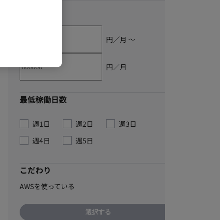
単価
円／月 〜
円／月
最低稼働日数
週1日
週2日
週3日
週4日
週5日
こだわり
AWSを使っている
選択する