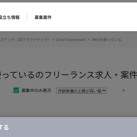
役立ち情報
募集案件
ステック（旧クラウドテック）
>
Zend Framework
>
AWSを使っている
AWSを使っているのフリーランス求人・案
募集中のみ表示
仕事は見つかりませんでした。
する