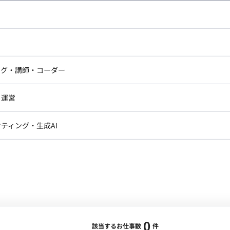
し広い条件設定で検索してみてください。
ドエンジニア
フロントエンジニア
ニア・Androidエンジニア
ゲームプログラマ・エンジニ
アートディレクター・クリエイ
ナー・UI/UXデザイナー
ンジニア
セキュリティエンジニア
ング・講師・コーダー
ター
ジニア・テクニカルサポート
AIエンジニア・機械学習エン
ー
Webライター
クデザイナー・CGデザイナー・イ
ジニア・Androidエンジニア
ゲームプログラマ・エンジニア
・運営
ター
ンジニア・テクニカルサポート
AIエンジニア・機械学習エンジニア
訳・その他ライター
レクター・プロデューサー・プロジェ
データアナリスト・データサ
ティング・生成AI
ジャー
・メディア運用
DX推進
ン
Unity
Objective-C
Python
ンサルタント・ITコンサルタント
ント・企画・セールス
採用・組織開発・制度設計
エンジニアリング
0
該当するお仕事数
件