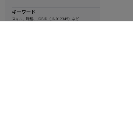
キーワード
スキル、職種、JOBID（JA-012345）など
0
該当するお仕事数
件
この条件で絞り込む
ル
利用規約
個人情報保護方針
サイトマップ